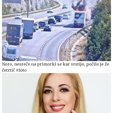
Noro, nesreče na primorki se kar vrstijo, počilo je že
četrtič #foto