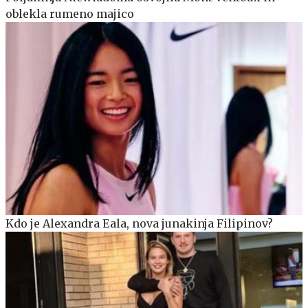
oblekla rumeno majico
Kdo je Alexandra Eala, nova junakinja Filipinov?