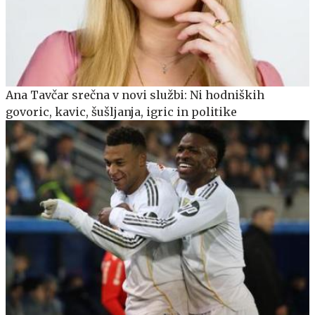
Ana Tavčar srečna v novi službi: Ni hodniških
govoric, kavic, šušljanja, igric in politike