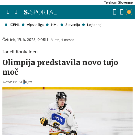
Telekom Slovenije
ICEHL
Alpska liga
NHL
Slovenija
Legionarji
Četrtek, 15. 6. 2023, 9.08
3 leta, 1 mesec
Taneli Ronkainen
Olimpija predstavila novo tujo
moč
Avtor:
Pe. M.
0,25