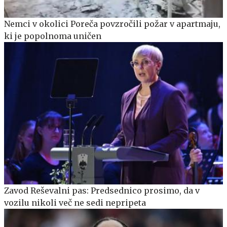
Nemci v okolici Poreča povzročili požar v apartmaju,
ki je popolnoma uničen
Zavod Reševalni pas: Predsednico prosimo, da v
vozilu nikoli več ne sedi nepripeta