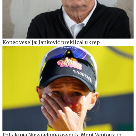
Konec veselja: Janković preklical ukrep
Poljakinja Niewiadoma osvojila Mont Ventoux in