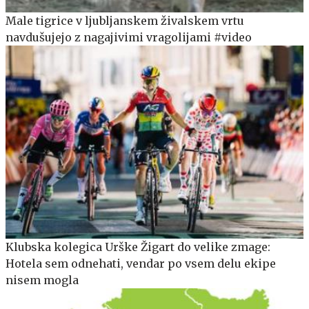
Male tigrice v ljubljanskem živalskem vrtu
navdušujejo z nagajivimi vragolijami #video
Klubska kolegica Urške Žigart do velike zmage:
Hotela sem odnehati, vendar po vsem delu ekipe
nisem mogla