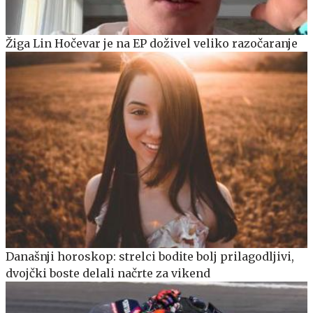
Žiga Lin Hočevar je na EP doživel veliko razočaranje
Današnji horoskop: strelci bodite bolj prilagodljivi,
dvojčki boste delali načrte za vikend