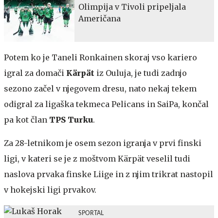
Olimpija v Tivoli pripeljala
Američana
Potem ko je Taneli Ronkainen skoraj vso kariero
igral za domači
Kärpät
iz Ouluja, je tudi zadnjo
sezono začel v njegovem dresu, nato nekaj tekem
odigral za ligaška tekmeca Pelicans in SaiPa, končal
pa kot član
TPS Turku
.
Za 28-letnikom je osem sezon igranja v prvi finski
ligi, v kateri se je z moštvom Kärpät veselil tudi
naslova prvaka finske Liige in z njim trikrat nastopil
v hokejski ligi prvakov.
SPORTAL