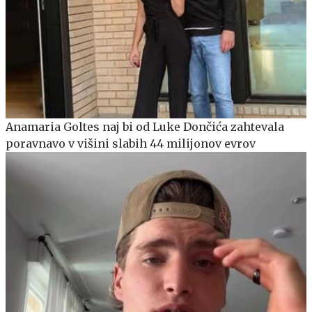
Anamaria Goltes naj bi od Luke Dončića zahtevala
poravnavo v višini slabih 44 milijonov evrov