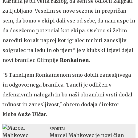
Karhula je bil velik razlog, da sem se odločil zaigrati
za Ljubljano. Veselim se nove sezone in prepričan
sem, da bomo v ekipi dali vse od sebe, da nam uspe in
da dosežemo potencial kot ekipa. Osebno si želim
narediti korak naprej kot igralec ter biti zanesljiv
soigralec na ledu in ob njem," je v klubski izjavi dejal
novi branilec Olimpije
Ronkainen
.
"S Tanelijem Ronkainenom smo dobili zanesljivega
in odgovornega branilca. Taneli je odličen v
defenzivnih nalogah in bo naši obrambni vrsti dodal
trdnost in zanesljivost," ob tem dodaja direktor
kluba
Anže Ulčar.
SPORTAL
Marcel Mahkovec je novi član