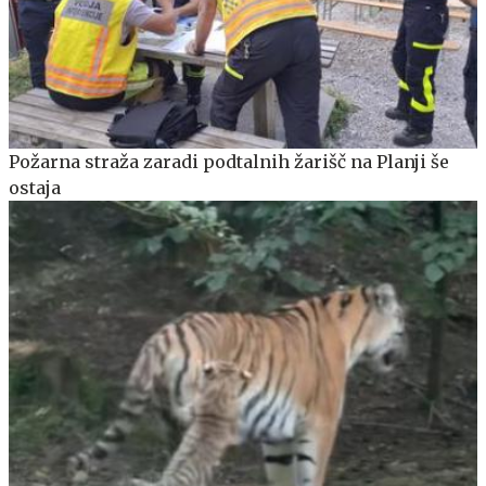
Požarna straža zaradi podtalnih žarišč na Planji še
ostaja