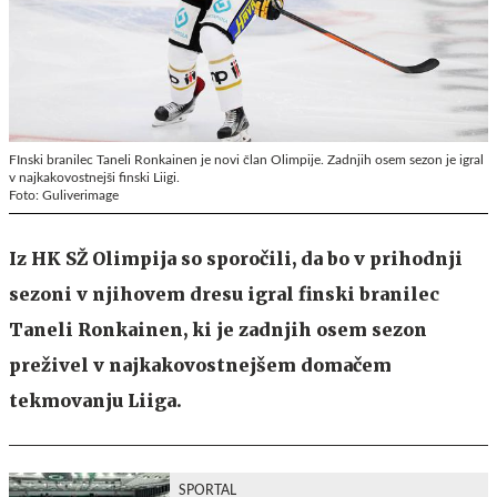
FInski branilec Taneli Ronkainen je novi član Olimpije. Zadnjih osem sezon je igral
v najkakovostnejši finski Liigi.
Foto: Guliverimage
Iz HK SŽ Olimpija so sporočili, da bo v prihodnji
sezoni v njihovem dresu igral finski branilec
Taneli
Ronkainen
, ki je zadnjih osem sezon
preživel v najkakovostnejšem domačem
tekmovanju Liiga.
SPORTAL