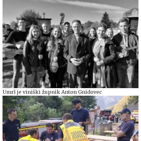
Umrl je viniški župnik Anton Gnidovec