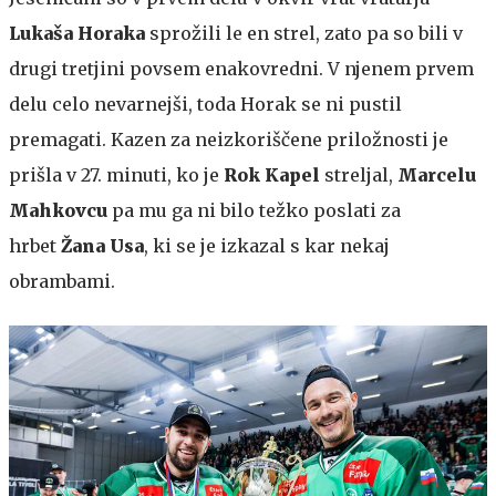
Lukaša Horaka
sprožili le en strel, zato pa so bili v
drugi tretjini povsem enakovredni. V njenem prvem
delu celo nevarnejši, toda Horak se ni pustil
premagati. Kazen za neizkoriščene priložnosti je
prišla v 27. minuti, ko je
Rok Kapel
streljal,
Marcelu
Mahkovcu
pa mu ga ni bilo težko poslati za
hrbet
Žana Usa
, ki se je izkazal s kar nekaj
obrambami.