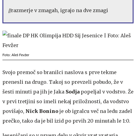
//razmerje v zmagah, igrajo na dve zmagi
Foto: Aleš Fevžer
Svojo premoč so branilci naslova s prve tekme
prenesli na drugo. Takoj so prevzeli pobudo, že v
šesti minuti pa jih je Jaka
Sodja
popeljal v vodstvo. Že
v prvi tretjini so imeli nekaj priložnosti, da vodstvo
povišajo,
Nick Bonino
je ob igralcu več na ledu zadel
prečko, tako da je bil izid po prvih 20 minutah le 1:0.
Jeseničani so v prvem delu v okvir vrat vratarja