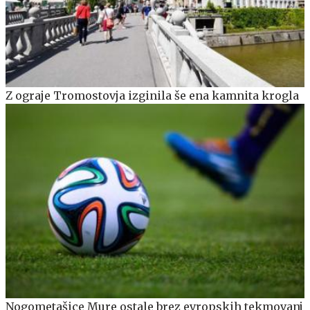
Z ograje Tromostovja izginila še ena kamnita krogla
Nogometašice Mure ostale brez evropskih tekmovanj