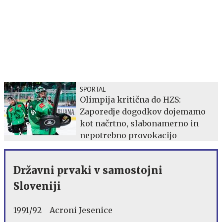
SPORTAL
Olimpija kritična do HZS:
Zaporedje dogodkov dojemamo
kot načrtno, slabonamerno in
nepotrebno provokacijo
Državni prvaki v samostojni
Sloveniji
1991/92 Acroni Jesenice