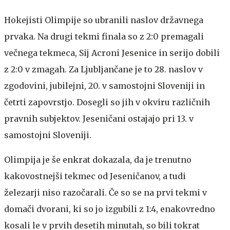
Hokejisti Olimpije so ubranili naslov državnega
prvaka. Na drugi tekmi finala so z 2:0 premagali
večnega tekmeca, Sij Acroni Jesenice in serijo dobili
z 2:0 v zmagah. Za Ljubljančane je to 28. naslov v
zgodovini, jubilejni, 20. v samostojni Sloveniji in
četrti zapovrstjo. Dosegli so jih v okviru različnih
pravnih subjektov. Jeseničani ostajajo pri 13. v
samostojni Sloveniji.
Olimpija je še enkrat dokazala, da je trenutno
kakovostnejši tekmec od Jeseničanov, a tudi
železarji niso razočarali. Če so se na prvi tekmi v
domači dvorani, ki so jo izgubili z 1:4, enakovredno
kosali le v prvih desetih minutah, so bili tokrat