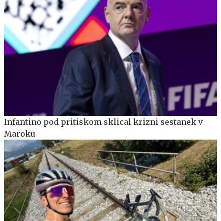
Infantino pod pritiskom sklical krizni sestanek v
Maroku