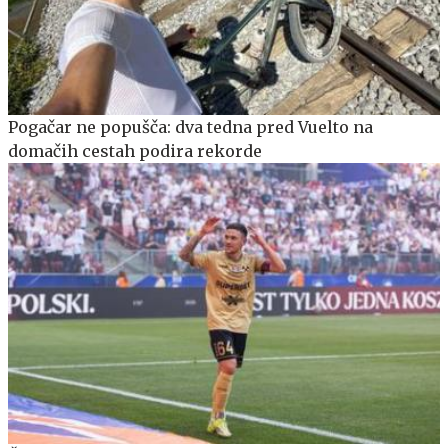
Pogačar ne popušča: dva tedna pred Vuelto na
domačih cestah podira rekorde