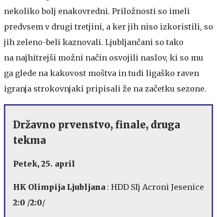
nekoliko bolj enakovredni. Priložnosti so imeli
predvsem v drugi tretjini, a ker jih niso izkoristili, so
jih zeleno-beli kaznovali. Ljubljančani so tako
na najhitrejši možni način osvojili naslov, ki so mu
ga glede na kakovost moštva in tudi ligaško raven
igranja strokovnjaki pripisali že na začetku sezone.
Državno prvenstvo, finale, druga
tekma
Petek, 25. april
HK Olimpija Ljubljana
: HDD SIj Acroni Jesenice
2:0
/
2:0
/