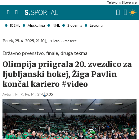
Telekom Slovenije
ICEHL
Alpska liga
NHL
Slovenija
Legionarji
Petek, 25. 4. 2025, 21.10
1 leto, 3 mesece
Državno prvenstvo, finale, druga tekma
Olimpija priigrala 20. zvezdico za
ljubljanski hokej, Žiga Pavlin
končal kariero #video
Avtorji:
M. P.,
Pe. M.,
STA
0,35