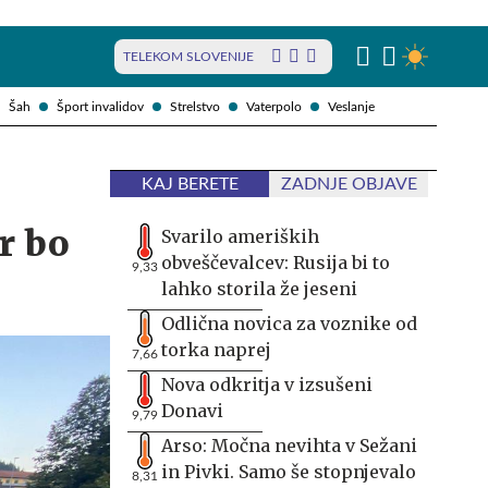
TELEKOM SLOVENIJE
Šah
Šport invalidov
Strelstvo
Vaterpolo
Veslanje
KAJ BERETE
ZADNJE OBJAVE
r bo
Svarilo ameriških
obveščevalcev: Rusija bi to
9,33
lahko storila že jeseni
Odlična novica za voznike od
torka naprej
7,66
Nova odkritja v izsušeni
Donavi
9,79
Arso: Močna nevihta v Sežani
in Pivki. Samo še stopnjevalo
8,31