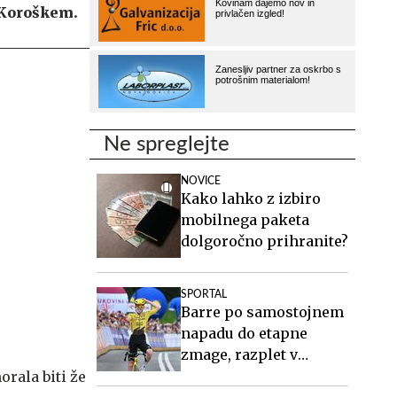
 Koroškem.
Ne spreglejte
NOVICE
Kako lahko z izbiro
mobilnega paketa
dolgoročno prihranite?
SPORTAL
Barre po samostojnem
napadu do etapne
zmage, razplet v
skupni razvrstitvi
orala biti že
odprt