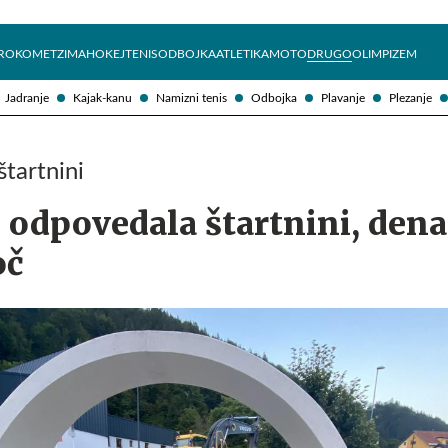
Želite prejemati e-novice?
Uživajmo pametno
ROKOMET
ZIMA
HOKEJ
TENIS
ODBOJKA
ATLETIKA
MOTO
DRUGO
OLIMPIZEM
Jadranje
Kajak-kanu
Namizni tenis
Odbojka
Plavanje
Plezanje
tartnini
e odpovedala štartnini, dena
oč