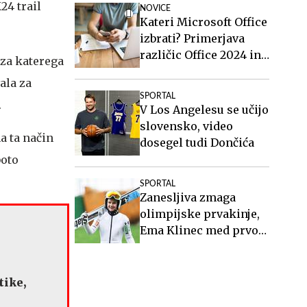
24 trail
NOVICE
Kateri Microsoft Office
izbrati? Primerjava
različic Office 2024 in
, za katerega
Office 2021.
ala za
SPORTAL
.
V Los Angelesu se učijo
slovensko, video
a ta način
dosegel tudi Dončića
boto
SPORTAL
Zanesljiva zmaga
olimpijske prvakinje,
Ema Klinec med prvo
peterico
tike,