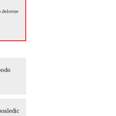
o delovne
bodo
posledic