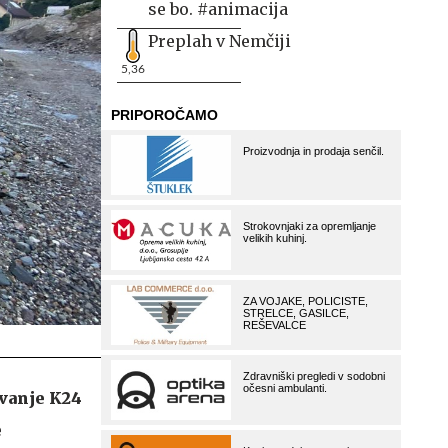
se bo. #animacija
Preplah v Nemčiji
5,36
vanje K24
e