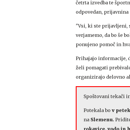
četrta izvedba te športn
odpovedan, prijavnina 
"Vsi, ki ste prijavljeni
verjamemo, da bo še bo
ponujeno pomoč in hval
Prihajajo informacije, 
želi pomagati prebival
organizirajo delovno a
Spoštovani tekači in
Potekala bo
v petek
na
Slemenu.
Pridit
rokavice, vodo in 