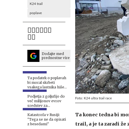
K24 trail
poplave
Dodajte med
prednostne vire
Ta podatek o poplavah
bi moral skrbeti
vsakega lastnika hiše
#intervju
Podjetja z goljufijo do
Foto: K24 ultra trail race
več milijonov evrov
sredstev za
popoplavno obnovo
Ta konec tedna bi mo
Katastrofa v Rusiji:
"Tega se ne da opisati
trail, a je ta zaradi 
z besedami"