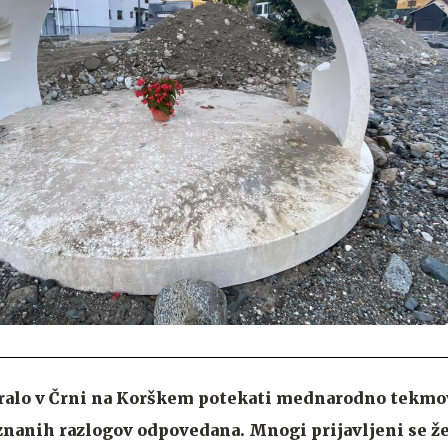
ralo v Črni na Korškem potekati mednarodno tekmo
že znanih razlogov odpovedana. Mnogi prijavljeni se ž