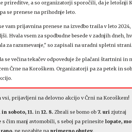
e prireditve, a so organizatorji sporočili, da je letošnji K
pa se prenese na prihodnje leto.
, se vam prijavnina prenese na izvedbo traila v leto 2024
ljši. Hvala vsem za spodbudne besede v zadnjih dneh, hv
a za razumevanje," so zapisali na uradni spletni strani
da se večina tekačev odpoveduje že plačani štartnini in n
cem Črne na Koroškem. Organizatorji pa za petek in so
kcijo.
 vsi, prijavljeni na delovno akcijo v Črni na Koroškem!
 in soboto, 11.
in
12. 8.
Zbrali se bomo ob
7. uri
zjutraj
e s čim manj avtomobili, s seboj pa prinesite
lopate, mo
hrano,
ne pozabite na
primerno obutev.