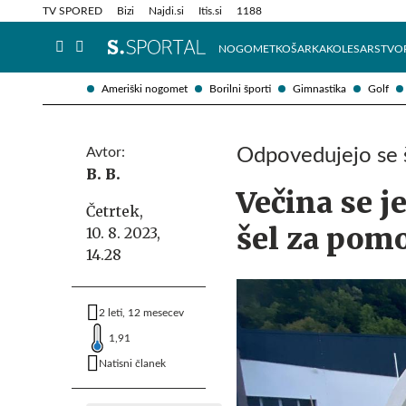
Info in obvestila
Tehnik
TV SPORED
Bizi
Najdi.si
Itis.si
1188
NOGOMET
KOŠARKA
KOLESARSTVO
Ameriški nogomet
Borilni športi
Gimnastika
Golf
Avtor:
Odpovedujejo se š
B. B.
Večina se j
Četrtek,
šel za pom
10. 8. 2023,
14.28
2 leti, 12 mesecev
1,91
Natisni članek