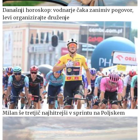
Današnji horoskop: vodnarje čaka zanimiv pogovor,
levi organizirajte druženje
Milan še tretjič najhitrejši v sprintu na Poljskem