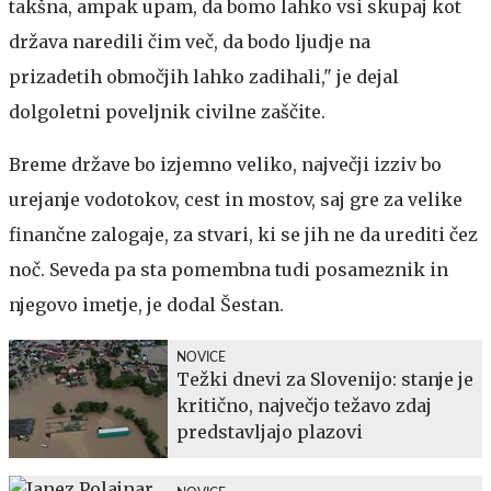
takšna, ampak upam, da bomo lahko vsi skupaj kot
država naredili čim več, da bodo ljudje na
prizadetih območjih lahko zadihali," je dejal
dolgoletni poveljnik civilne zaščite.
Breme države bo izjemno veliko, največji izziv bo
urejanje vodotokov, cest in mostov, saj gre za velike
finančne zalogaje, za stvari, ki se jih ne da urediti čez
noč. Seveda pa sta pomembna tudi posameznik in
njegovo imetje, je dodal Šestan.
NOVICE
Težki dnevi za Slovenijo: stanje je
kritično, največjo težavo zdaj
predstavljajo plazovi