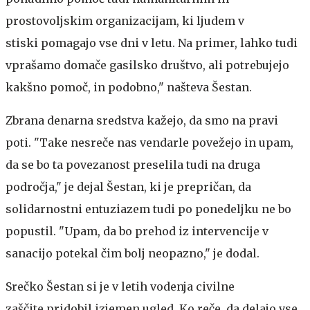
prostovoljskim organizacijam, ki ljudem v
stiski pomagajo vse dni v letu. Na primer, lahko tudi
vprašamo domače gasilsko društvo, ali potrebujejo
kakšno pomoč, in podobno," našteva Šestan.
Zbrana denarna sredstva kažejo, da smo na pravi
poti. "Take nesreče nas vendarle povežejo in upam,
da se bo ta povezanost preselila tudi na druga
področja," je dejal Šestan, ki je prepričan, da
solidarnostni entuziazem tudi po ponedeljku ne bo
popustil. "Upam, da bo prehod iz intervencije v
sanacijo potekal čim bolj neopazno," je dodal.
Srečko Šestan si je v letih vodenja civilne
zaščite pridobil izjemen ugled. Ko reče, da delajo vse,