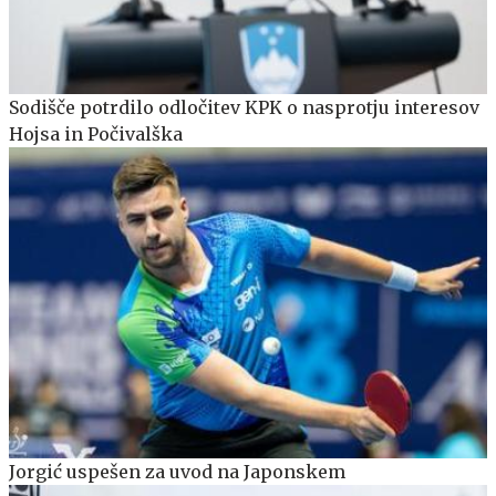
Sodišče potrdilo odločitev KPK o nasprotju interesov
Hojsa in Počivalška
Jorgić uspešen za uvod na Japonskem