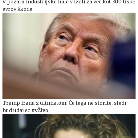
V požaru industrijske hale v Izoli za več kot 300 tisoč
evrov škode
Trump Iranu z ultimatom: Če tega ne storite, sledi
hud udarec #vŽivo