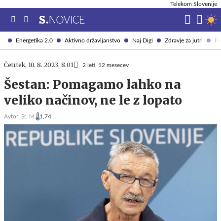
Telekom Slovenije
Energetika 2.0
Aktivno državljanstvo
Naj Digi
Zdravje za jutri
Fi
Četrtek, 10. 8. 2023, 8.01
2 leti, 12 mesecev
Šestan: Pomagamo lahko na
veliko načinov, ne le z lopato
Avtor:
St. M.
1,74