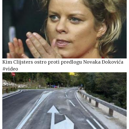
Kim Clijsters ostro proti predlogu Novaka Đokovića
#video