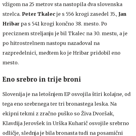
vžigom na 25 metrov sta nastopila dva slovenska
strelca.
Peter Tkalec
je s 556 krogi zasedel 35.,
Jan
Hribar
pa s 541 krogi končno 38. mesto. Po
preciznem streljanju je bil Tkalec na 30. mestu, a je
po hitrostrelnem nastopu nazadoval na
razpredelnici, medtem ko je Hribar pridobil eno
mesto.
Eno srebro in trije broni
Slovenija je na letošnjem EP osvojila štiri kolajne, od
tega eno srebrnega ter tri bronastega leska. Na
ekipni tekmi z zračno puško so Živa Dvoršak,
Klavdija Jerovšek in Urška Kuharič osvojile srebrno
odličje, slednja je bila bronasta tudi na posamični