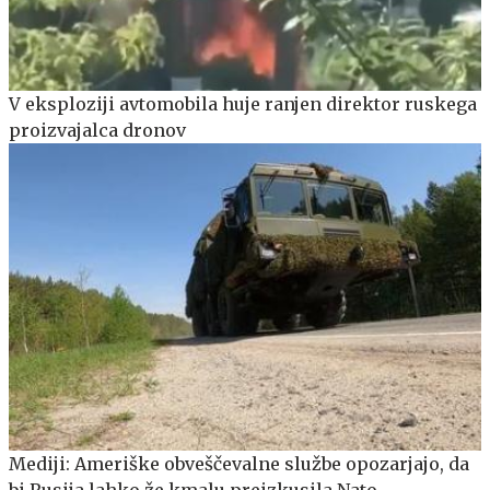
V eksploziji avtomobila huje ranjen direktor ruskega
proizvajalca dronov
Mediji: Ameriške obveščevalne službe opozarjajo, da
bi Rusija lahko že kmalu preizkusila Nato