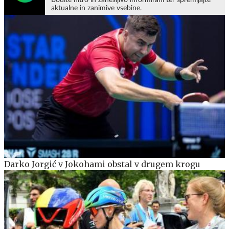
aktualne in zanimive vsebine.
Darko Jorgić v Jokohami obstal v drugem krogu