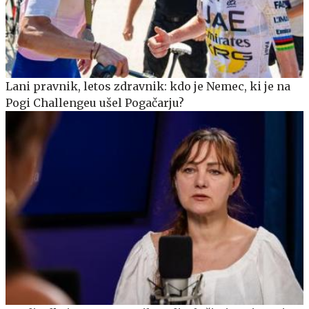
Lani pravnik, letos zdravnik: kdo je Nemec, ki je na
Pogi Challengeu ušel Pogačarju?