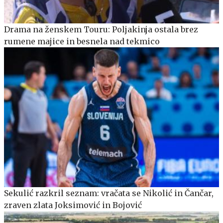
Drama na ženskem Touru: Poljakinja ostala brez
rumene majice in besnela nad tekmico
Sekulić razkril seznam: vračata se Nikolić in Čančar,
zraven zlata Joksimović in Bojović