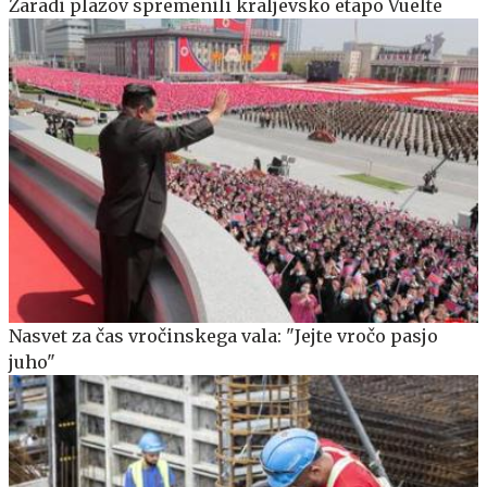
Zaradi plazov spremenili kraljevsko etapo Vuelte
Nasvet za čas vročinskega vala: "Jejte vročo pasjo
juho"