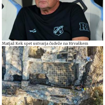
Matjaž Kek spet ustvarja čudeže na Hrvaškem