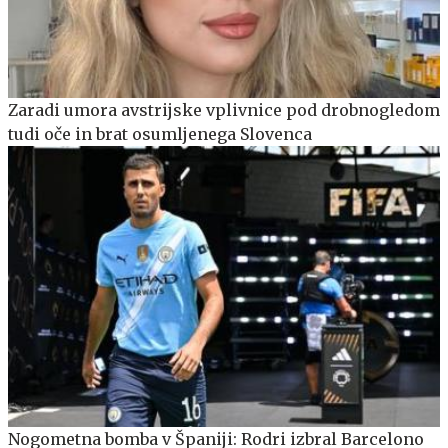
Zaradi umora avstrijske vplivnice pod drobnogledom
tudi oče in brat osumljenega Slovenca
Nogometna bomba v Španiji: Rodri izbral Barcelono