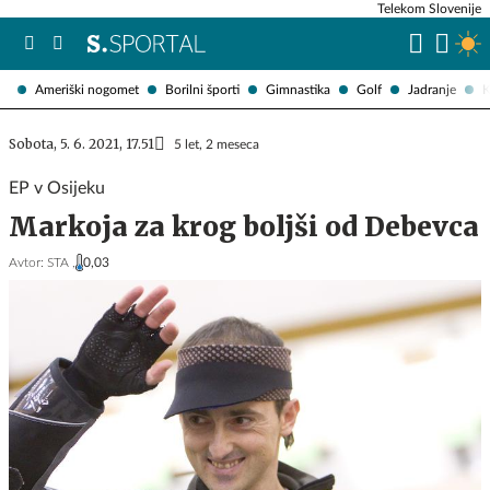
Telekom Slovenije
Ameriški nogomet
Borilni športi
Gimnastika
Golf
Jadranje
K
Sobota, 5. 6. 2021, 17.51
5 let, 2 meseca
EP v Osijeku
Markoja za krog boljši od Debevca
Avtor:
STA ,
0,03