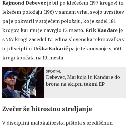
Rajmond Debevec
je bil po klečečem (197 krogov) in
ležečem položaju (196) v samem vrhu, svojo uvrstitev
pa je pokvaril v stoječem položaju, ko je zadel 181
krogov, kar mu je navrglo 15. mesto.
Erik Kandare
je
s 567 krogi zasedel 17., edina slovenska tekmovalka v
tej disciplini
Urška Kuharič
pa je tekmovanje s 560
krogi končala na 19. mestu.
SPORTAL
Debevec, Markoja in Kandare do
brona na ekipni tekmi EP
Zvečer še hitrostno streljanje
V disciplini malokalibrska pištola s središčnim