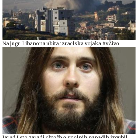
Na jugu Libanona ubita izraelska vojaka #vŽivo
Jared Leto zaradi obtožb o spolnih napadih izgubil