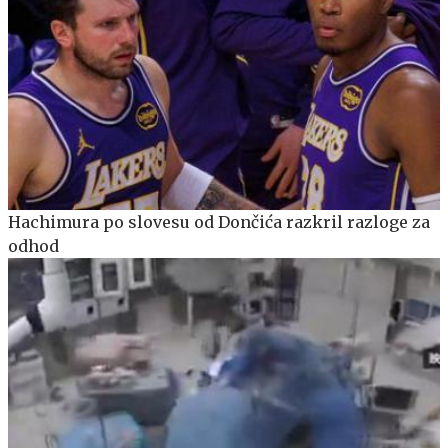
Hachimura po slovesu od Dončića razkril razloge za
odhod