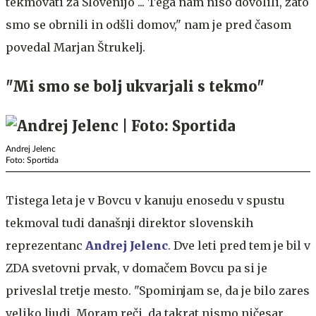
tekmovati za Slovenijo ... Tega nam niso dovolili, zato
smo se obrnili in odšli domov," nam je pred časom
povedal Marjan Štrukelj.
"Mi smo se bolj ukvarjali s tekmo"
Andrej Jelenc
Foto: Sportida
Tistega leta je v Bovcu v kanuju enosedu v spustu
tekmoval tudi današnji direktor slovenskih
reprezentanc
Andrej Jelenc
. Dve leti pred tem je bil v
ZDA svetovni prvak, v domačem Bovcu pa si je
priveslal tretje mesto. "Spominjam se, da je bilo zares
veliko ljudi. Moram reči, da takrat nismo ničesar