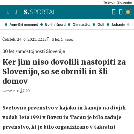
Telekom Slovenije
Ameriški nogomet
Borilni športi
Gimnastika
Golf
Jadranje
K
Četrtek, 24. 6. 2021, 22.13
5 let, 1 mesec
30 let samostojnosti Slovenije
Ker jim niso dovolili nastopiti za
Slovenijo, so se obrnili in šli
domov
Avtor:
B. B.
7,20
Svetovno prvenstvo v kajaku in kanuju na divjih
vodah leta 1991 v Bovcu in Tacnu je bilo zadnje
prvenstvo, ki je bilo organizirano v takratni