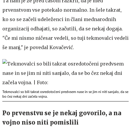
Ta nam je že pred časom razkril, da je med
prvenstvom vse potekalo normalno. In šele takrat,
ko so se začeli udeleženci in člani mednarodnih
organizacij odhajati, so začutili, da se nekaj dogaja.
"Če mi nismo ničesar vedeli, so tuji tekmovalci vedeli
še manj," je povedal Kovačević.
Tekmovalci so bili takrat osredotočeni predvsem nase in se jim ni niti sanjalo, da se
bo čez nekaj dni začela vojna.
Po prvenstvu se je nekaj govorilo, a na
vojno niso niti pomislili