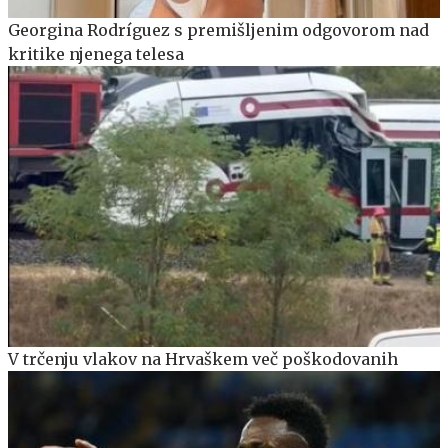
Georgina Rodríguez s premišljenim odgovorom nad
kritike njenega telesa
V trčenju vlakov na Hrvaškem več poškodovanih