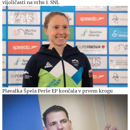
vijoličasti na vrhu 1. SNL
Plavalka Špela Perše EP končala v prvem krogu