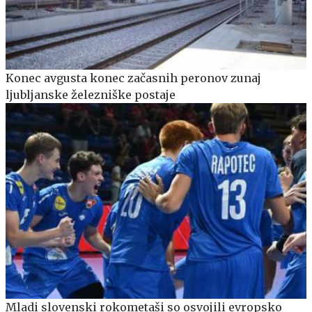
Konec avgusta konec začasnih peronov zunaj
ljubljanske železniške postaje
Mladi slovenski rokometaši so osvojili evropsko