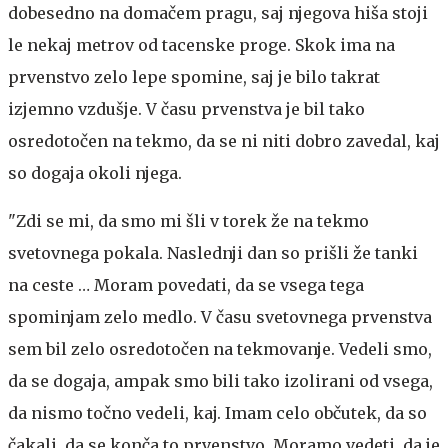
dobesedno na domačem pragu, saj njegova hiša stoji
le nekaj metrov od tacenske proge. Skok ima na
prvenstvo zelo lepe spomine, saj je bilo takrat
izjemno vzdušje. V času prvenstva je bil tako
osredotočen na tekmo, da se ni niti dobro zavedal, kaj
so dogaja okoli njega.
"Zdi se mi, da smo mi šli v torek že na tekmo
svetovnega pokala. Naslednji dan so prišli že tanki
na ceste … Moram povedati, da se vsega tega
spominjam zelo medlo. V času svetovnega prvenstva
sem bil zelo osredotočen na tekmovanje. Vedeli smo,
da se dogaja, ampak smo bili tako izolirani od vsega,
da nismo točno vedeli, kaj. Imam celo občutek, da so
čakali, da se konča to prvenstvo. Moramo vedeti, da je