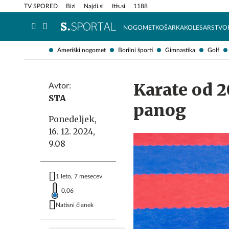
Info in obvestila
Tehnik
TV SPORED
Bizi
Najdi.si
Itis.si
1188
NOGOMET
KOŠARKA
KOLESARSTVO
Ameriški nogomet
Borilni športi
Gimnastika
Golf
Karate od 
Avtor:
STA
panog
Ponedeljek,
16. 12. 2024,
9.08
1 leto, 7 mesecev
0,06
Natisni članek