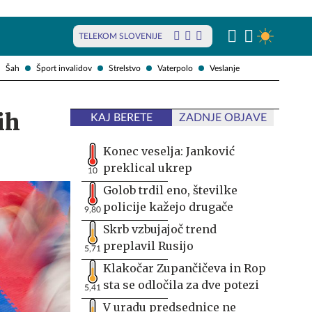
TELEKOM SLOVENIJE
Šah
Šport invalidov
Strelstvo
Vaterpolo
Veslanje
ih
KAJ BERETE
ZADNJE OBJAVE
Konec veselja: Janković
preklical ukrep
10
Golob trdil eno, številke
policije kažejo drugače
9,80
Skrb vzbujajoč trend
preplavil Rusijo
5,71
Klakočar Zupančičeva in Rop
sta se odločila za dve potezi
5,41
V uradu predsednice ne