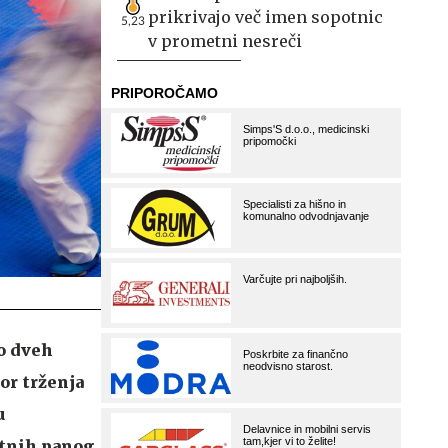
prikrivajo več imen sopotnic
5,23
v prometni nesreči
o dveh
or trženja
u
rtnih panog,