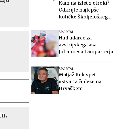
Kam na izlet z otroki?
Odkrijte najlepše
kotičke Škofjeloškega
hribovja.
SPORTAL
Hud udarec za
-
avstrijskega asa
Johannesa Lamparterja
SPORTAL
Matjaž Kek spet
ustvarja čudeže na
Hrvaškem
lu.