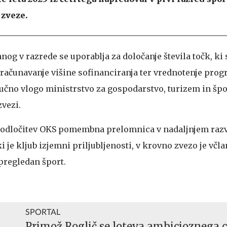
 zveze.
nog v razrede se uporablja za določanje števila točk, ki
računavanje višine sofinanciranja ter vrednotenje prog
jučno vlogo ministrstvo za gospodarstvo, turizem in špo
zvezi.
 odločitev OKS pomembna prelomnica v nadaljnjem raz
i je kljub izjemni priljubljenosti, v krovno zvezo je včla
spregledan šport.
SPORTAL
Primož Roglič se loteva ambicioznega c