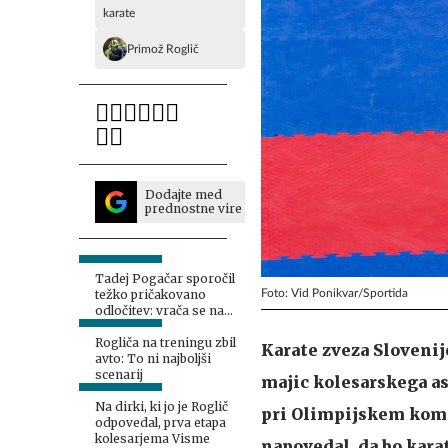
karate
Primož Roglič
Dodajte med
prednostne vire
Tadej Pogačar sporočil
Foto: Vid Ponikvar/Sportida
težko pričakovano
odločitev: vrača se na
Vuelto!
Rogliča na treningu zbil
Karate zveza Sloveni
avto: To ni najboljši
scenarij
majic kolesarskega as
Na dirki, ki jo je Roglič
pri Olimpijskem komi
odpovedal, prva etapa
kolesarjema Visme
napovedal, da bo kara