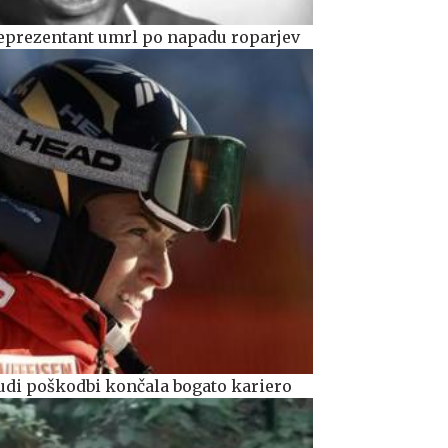
prezentant umrl po napadu roparjev
udi poškodbi končala bogato kariero