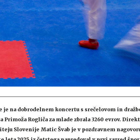
je je na dobrodelnem koncertu s srečelovom in dražb
a Primoža Rogliča za mlade zbrala 3260 evrov. Direkt
teju Slovenije Matic Švab je v pozdravnem nagovor
te leta 2025 iz četrtega napredoval v prvi razred špo