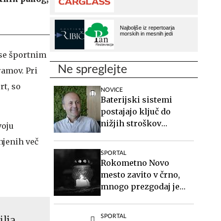
 se športnim
Ne spreglejte
ramov. Pri
rt, so
NOVICE
Baterijski sistemi
postajajo ključ do
nižjih stroškov
voju
elektrike v podjetjih
njenih več
SPORTAL
Rokometno Novo
mesto zavito v črno,
mnogo prezgodaj je
odšel Aljaž Kabur
SPORTAL
ilja