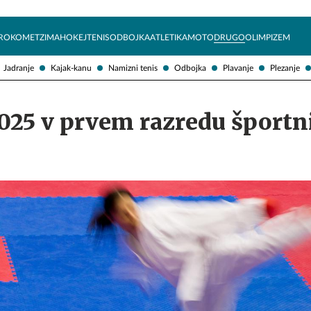
Želite prejemati e-novice?
Uživajmo pametno
ROKOMET
ZIMA
HOKEJ
TENIS
ODBOJKA
ATLETIKA
MOTO
DRUGO
OLIMPIZEM
Jadranje
Kajak-kanu
Namizni tenis
Odbojka
Plavanje
Plezanje
2025 v prvem razredu športn