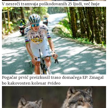
V nesreči tramvaja poškodovanih 25 ljudi, več huje
Pogačar prvič preizkusil traso domačega EP: Zmagal
bo kakovosten kolesar #video