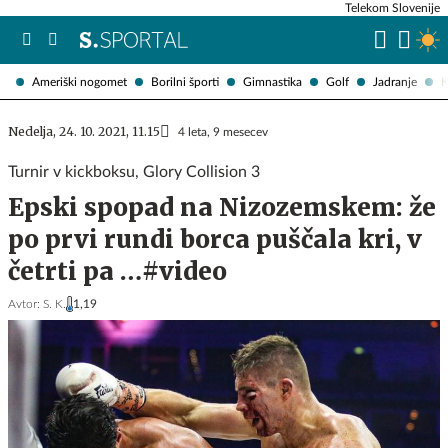
Telekom Slovenije
Ameriški nogomet
Borilni športi
Gimnastika
Golf
Jadranje
K
Nedelja, 24. 10. 2021, 11.15
4 leta, 9 mesecev
Turnir v kickboksu, Glory Collision 3
Epski spopad na Nizozemskem: že
po prvi rundi borca puščala kri, v
četrti pa …#video
Avtor:
S. K.
1,19