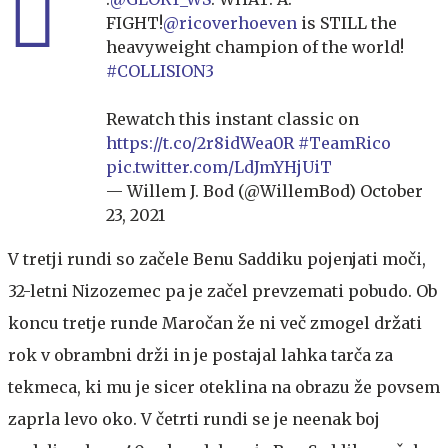
FIGHT!
@ricoverhoeven
is STILL the
heavyweight champion of the world!
#COLLISION3
Rewatch this instant classic on
https://t.co/2r8idWea0R
#TeamRico
pic.twitter.com/LdJmYHjUiT
— Willem J. Bod (@WillemBod)
October
23, 2021
V tretji rundi so začele Benu Saddiku pojenjati moči,
32-letni Nizozemec pa je začel prevzemati pobudo. Ob
koncu tretje runde Maročan že ni več zmogel držati
rok v obrambni drži in je postajal lahka tarča za
tekmeca, ki mu je sicer oteklina na obrazu že povsem
zaprla levo oko. V četrti rundi se je neenak boj