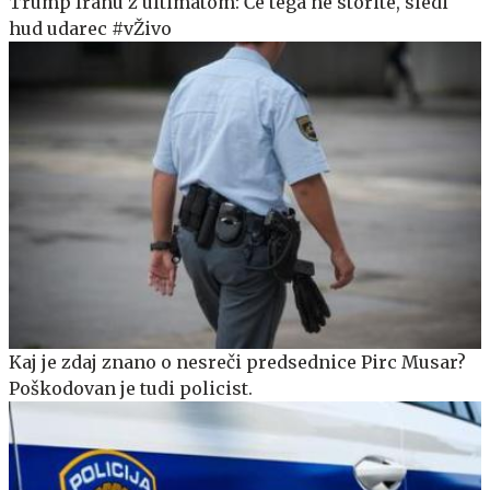
Trump Iranu z ultimatom: Če tega ne storite, sledi
hud udarec #vŽivo
Kaj je zdaj znano o nesreči predsednice Pirc Musar?
Poškodovan je tudi policist.