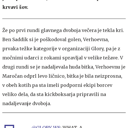
krvavi šov.
Že po prvi rundi glavnega dvoboja večera je tekla kri.
Ben Saddik si je poškodoval golen, Verhoevna,
prvaka težke kategorije v organizaciji Glory, pa je z
močnimi udarci z rokami spravljal v velike težave. V
drugi rundi se je nadaljevala huda bitka, Verhoevnu je
Maročan odprl levo ličnico, bitka je bila neizprosna,
v obeh kotih pa sta imeli podporni ekipi borcev
veliko dela, da sta kickboksarja pripravili na
nadaljevanje dvoboja.
.
@GLORY_WS
: WHAT. A.