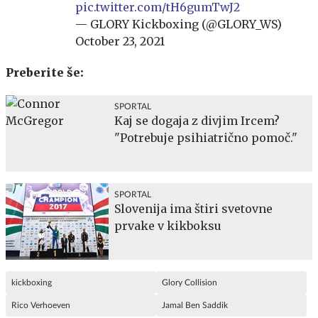
pic.twitter.com/tH6gumTwJ2
— GLORY Kickboxing (@GLORY_WS)
October 23, 2021
Preberite še:
SPORTAL
Kaj se dogaja z divjim Ircem?
"Potrebuje psihiatrično pomoč."
SPORTAL
Slovenija ima štiri svetovne
prvake v kikboksu
kickboxing
Glory Collision
Rico Verhoeven
Jamal Ben Saddik