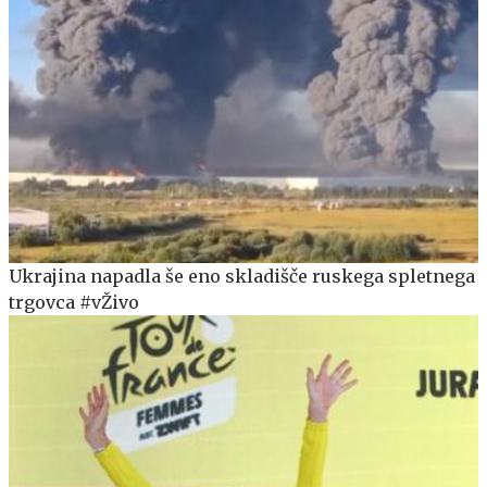
Ukrajina napadla še eno skladišče ruskega spletnega
trgovca #vŽivo