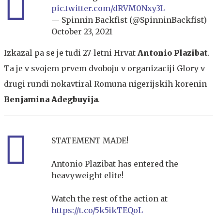
pic.twitter.com/dRVM0Nxy3L
— Spinnin Backfist (@SpinninBackfist)
October 23, 2021
Izkazal pa se je tudi 27-letni Hrvat
Antonio Plazibat
.
Ta je v svojem prvem dvoboju v organizaciji Glory v
drugi rundi nokavtiral Romuna nigerijskih korenin
Benjamina Adegbuyija
.
STATEMENT MADE!
Antonio Plazibat has entered the
heavyweight elite!
Watch the rest of the action at
https://t.co/5k5ikTEQoL