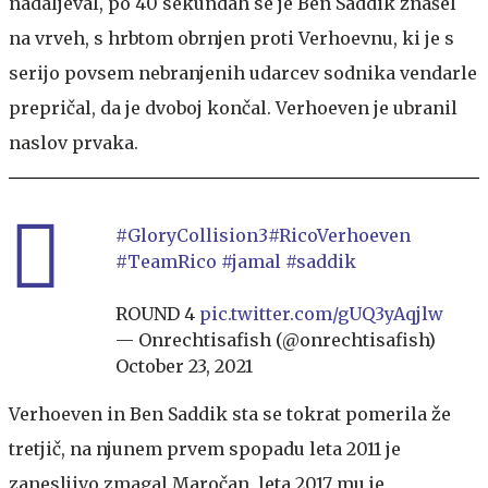
nadaljeval, po 40 sekundah se je Ben Saddik znašel
na vrveh, s hrbtom obrnjen proti Verhoevnu, ki je s
serijo povsem nebranjenih udarcev sodnika vendarle
prepričal, da je dvoboj končal. Verhoeven je ubranil
naslov prvaka.
#GloryCollision3
#RicoVerhoeven
#TeamRico
#jamal
#saddik
ROUND 4
pic.twitter.com/gUQ3yAqjlw
— Onrechtisafish (@onrechtisafish)
October 23, 2021
Verhoeven in Ben Saddik sta se tokrat pomerila že
tretjič, na njunem prvem spopadu leta 2011 je
zanesljivo zmagal Maročan, leta 2017 mu je