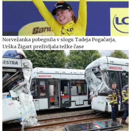
Norvežanka pobegnila v slogu Tadeja Pogačarja,
Urška Žigart preživljala težke čase