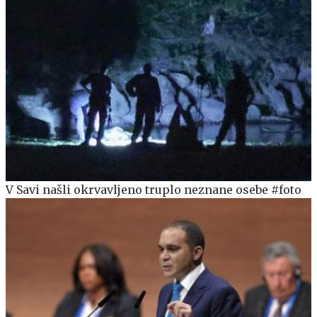
V Savi našli okrvavljeno truplo neznane osebe #foto