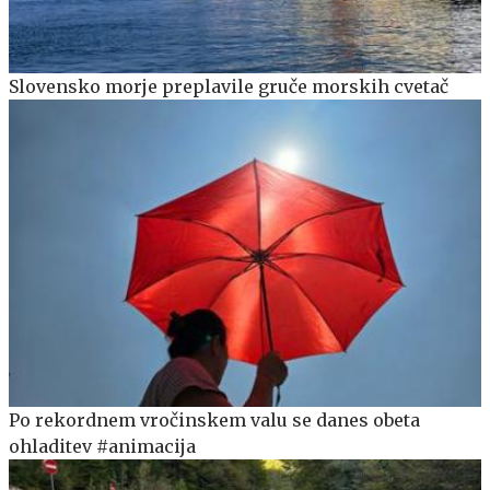
Slovensko morje preplavile gruče morskih cvetač
Po rekordnem vročinskem valu se danes obeta
ohladitev #animacija