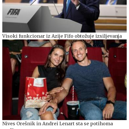
Visoki funkcionar iz Azije Fifo obtožuje izsiljevanja
Nives Orešnik in Andrei Lenart sta se potihoma