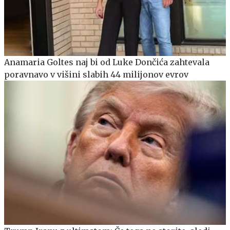
Anamaria Goltes naj bi od Luke Dončića zahtevala
poravnavo v višini slabih 44 milijonov evrov