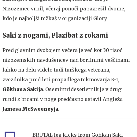
Nizozemec vrnil, včeraj ponoči pa razrešil dvome,
kdo je najboljši težkaš v organizaciji Glory.
Saki z nogami, Plazibat z rokami
Pred glavnim dvobojem večera je več kot 30 tisoč
nizozemskih navdušencev nad borilnimi veščinami
lahko na delu videlo tudi turškega veterana,
zvezdnika pred leti propadlega tekmovanja K-1,
Gökhana Sakija
. Osemintridesetletnik je v drugi
rundi z brcami v noge predčasno ustavil Angleža
Jamesa McSweeneyja
.
BRUTAL leg kicks from Gohkan Saki