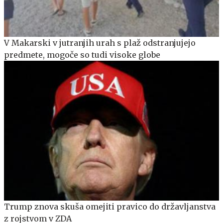
V Makarski v jutranjih urah s plaž odstranjujejo
predmete, mogoče so tudi visoke globe
Trump znova skuša omejiti pravico do državljanstva
z rojstvom v ZDA