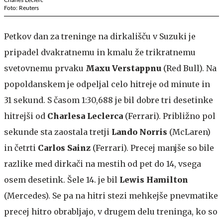
Foto: Reuters
Petkov dan za treninge na dirkališču v Suzuki je
pripadel dvakratnemu in kmalu že trikratnemu
svetovnemu prvaku
Maxu Verstappnu
(Red Bull). Na
popoldanskem je odpeljal celo hitreje od minute in
31 sekund. S časom 1:30,688 je bil dobre tri desetinke
hitrejši od
Charlesa Leclerca
(Ferrari). Približno pol
sekunde sta zaostala tretji
Lando Norris
(McLaren)
in četrti
Carlos Sainz
(Ferrari). Precej manjše so bile
razlike med dirkači na mestih od pet do 14, vsega
osem desetink. Šele 14. je bil
Lewis Hamilton
(Mercedes). Se pa na hitri stezi mehkejše pnevmatike
precej hitro obrabljajo, v drugem delu treninga, ko so