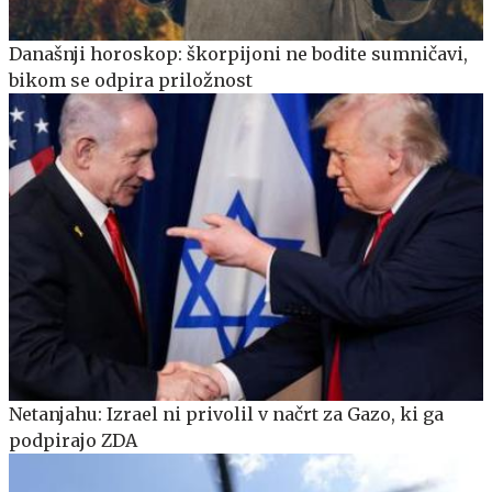
Današnji horoskop: škorpijoni ne bodite sumničavi,
bikom se odpira priložnost
Netanjahu: Izrael ni privolil v načrt za Gazo, ki ga
podpirajo ZDA