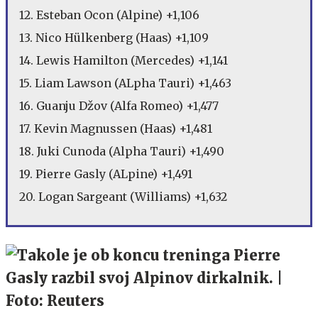
12. Esteban Ocon (Alpine) +1,106
13. Nico Hülkenberg (Haas) +1,109
14. Lewis Hamilton (Mercedes) +1,141
15. Liam Lawson (ALpha Tauri) +1,463
16. Guanju Džov (Alfa Romeo) +1,477
17. Kevin Magnussen (Haas) +1,481
18. Juki Cunoda (Alpha Tauri) +1,490
19. Pierre Gasly (ALpine) +1,491
20. Logan Sargeant (Williams) +1,632