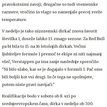
pravokotnimi zavoji, drugačne so tudi vremenske
razmere, vročino in vlago so zamenjale precej sveže
temperature.
V nedeljo je tako nizozemski dirkač znova favorit
številka 1, doseže lahko 13. zmago sezone. Za Red Bull
pa bi bila to 15. na 16 letošnjih dirkah. Večini
ljubiteljev formule 1 premoč te ekipe ni niti najmanj
všeč, Verstappen pa ima zanje naslednje sporočilo:
"Ni bilo slabo, kar se je dogajalo v formuli 1. Pač smo
bili boljši kot vsi drugi. In če tega ne spoštujete,
potem niste pravi navijači."
Kvalifikacije bodo v soboto ob 8. uri po
srednjeevropskem času, dirka v nedeljo ob 7.00.