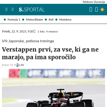
Telekom Slovenije
Formula 1
Motociklizem
Reli
Motokros
Petek, 22. 9. 2023, 9.10
1 leto, 4 mesece
VN Japonske, petkova treninga
Verstappen prvi, za vse, ki ga ne
marajo, pa ima sporočilo
Avtor:
M. P.
0,40