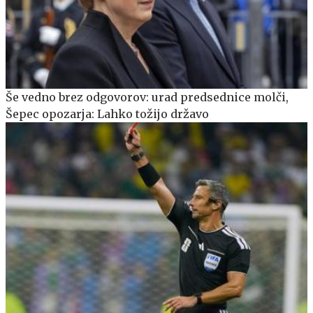
Še vedno brez odgovorov: urad predsednice molči,
Šepec opozarja: Lahko tožijo državo