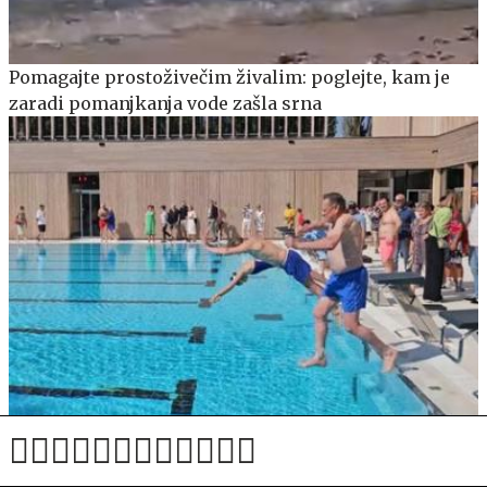
Pomagajte prostoživečim živalim: poglejte, kam je
zaradi pomanjkanja vode zašla srna
Janković ponuja brezplačno osvežitev na ljubljanskih
kopališčih