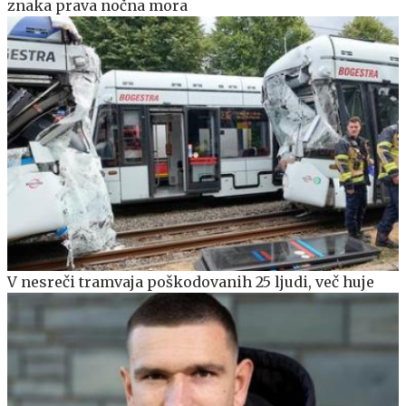
znaka prava nočna mora
V nesreči tramvaja poškodovanih 25 ljudi, več huje