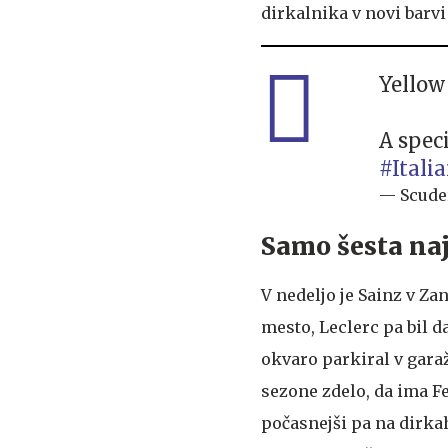
dirkalnika v novi barvi
Yellow
A speci
#Itali
— Scuder
Samo šesta naj
V nedeljo je Sainz v Za
mesto, Leclerc pa bil da
okvaro parkiral v garaž
sezone zdelo, da ima Fe
počasnejši pa na dirkah