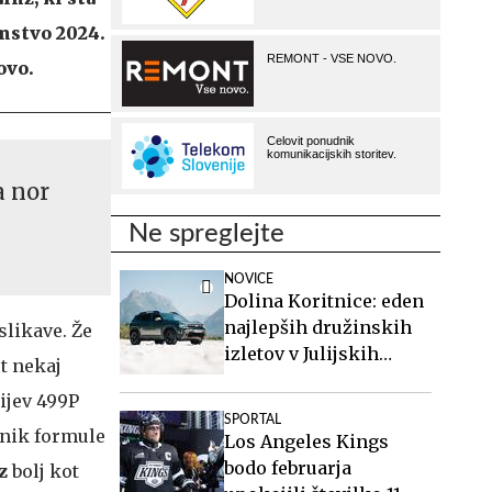
enstvo 2024.
ovo.
a nor
Ne spreglejte
NOVICE
Dolina Koritnice: eden
najlepših družinskih
slikave. Že
izletov v Julijskih
t nekaj
Alpah
rijev 499P
SPORTAL
lnik formule
Los Angeles Kings
bodo februarja
nz
bolj kot