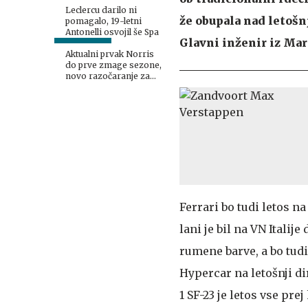
Leclercu darilo ni
že obupala nad letošn
pomagalo, 19-letni
Antonelli osvojil še Spa
Glavni inženir iz Mar
Aktualni prvak Norris
do prve zmage sezone,
novo razočaranje za
Ferrari
Ferrari bo tudi letos 
lani je bil na VN Itali
rumene barve, a bo tudi
Hypercar na letošnji di
1 SF-23 je letos vse pre