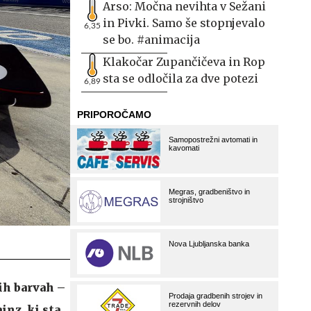
Arso: Močna nevihta v Sežani
in Pivki. Samo še stopnjevalo
6,35
se bo. #animacija
Klakočar Zupančičeva in Rop
sta se odločila za dve potezi
6,89
ih barvah –
inz, ki sta