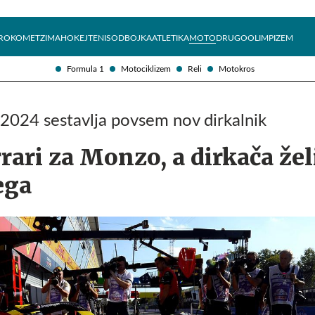
Želite prejemati e-novice?
Uživajmo pametno
ROKOMET
ZIMA
HOKEJ
TENIS
ODBOJKA
ATLETIKA
MOTO
DRUGO
OLIMPIZEM
Formula 1
Motociklizem
Reli
Motokros
 2024 sestavlja povsem nov dirkalnik
ari za Monzo, a dirkača žel
ega