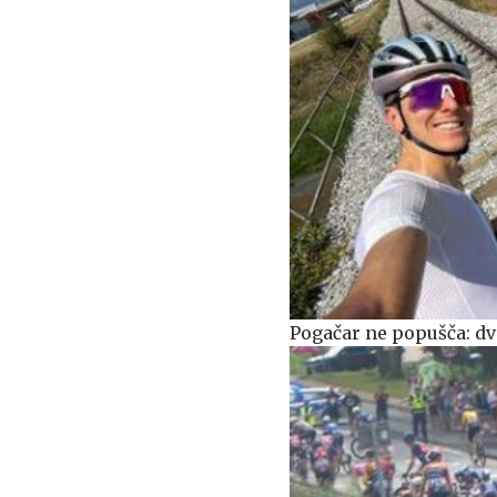
Pogačar ne popušča: dv