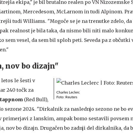
hitrejša ekipa," je bil brutalno realen po VN Nizozemske S
Martinom, Mercedesom, McLarnom in tudi Alpinom. Pra
trejši tudi Williams. "Mogoče se je na trenutke zdelo, da
pak realnost je bila taka, da nismo bili niti malo konku
o sem vesel, da sem bil sploh peti. Seveda pa z občutki 
en."
, nov bo dizajn"
letos le šesti v
ar 240 točk za
Charles Leclerc
Foto: Reuters
stappnom
(Red Bull),
do sezone 2024. "Dirkalnik za naslednjo sezono ne bo ev
ta v primerjavi z lanskim, ampak bomo sestavili povsem 
ja, nov bo dizajn. Drugačen bo zadnji del dirkalnika, da 