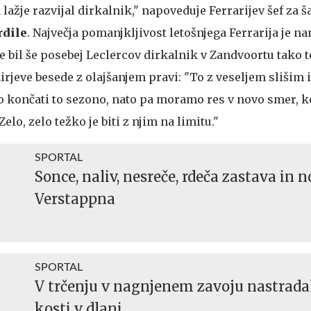
ažje razvijal dirkalnik," napoveduje Ferrarijev šef za š
rdile
. Največja pomanjkljivost letošnjega Ferrarija je n
e bil še posebej Leclercov dirkalnik v Zandvoortu tako 
irjeve besede z olajšanjem pravi: "To z veseljem slišim
končati to sezono, nato pa moramo res v novo smer, ke
Zelo, zelo težko je biti z njim na limitu."
SPORTAL
Sonce, naliv, nesreče, rdeča zastava in 
Verstappna
SPORTAL
V trčenju v nagnjenem zavoju nastrada
kosti v dlani