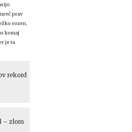
asijo
amreč prav
težko vozen.
 in komaj
r je ta
nov rekord
l – zlom