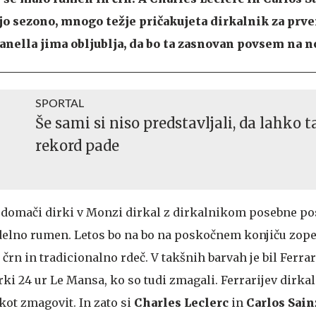
jo sezono, mnogo težje pričakujeta dirkalnik za prv
anella jima obljublja, da bo ta zasnovan povsem na n
SPORTAL
Še sami si niso predstavljali, da lahko t
rekord pade
na domači dirki v Monzi dirkal z dirkalnikom posebne po
je delno rumen. Letos bo na bo na poskočnem konjiču zope
 črn in tradicionalno rdeč. V takšnih barvah je bil Ferra
rki 24 ur Le Mansa, ko so tudi zmagali. Ferrarijev dirka
j kot zmagovit. In zato si
Charles Leclerc
in
Carlos Sai