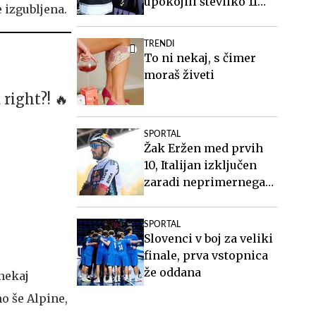
upokojili številko 11
 izgubljena.
Anžeta Kopitarja
TRENDI
To ni nekaj, s čimer
moraš živeti
right?! 🔥
SPORTAL
Žak Eržen med prvih
10, Italijan izključen
zaradi neprimernega
vedenja
SPORTAL
Slovenci v boj za veliki
finale, prva vstopnica
že oddana
 nekaj
mo še Alpine,