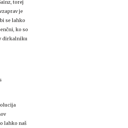
ainz, torej
vzaprav je
 bi se lahko
renčni, ko so
v dirkalniku
olucija
nov
bo lahko naš