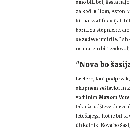
smo bili bolj šesta naj
za Red Bullom, Aston 
bil na kvalifikacijah hi
borili za stopničke, am
se zadeve umirile. Lahk
ne morem biti zadovolj
"Nova bo šasija
Leclerc, lani podprvak, 
skupnem seštevku in k
vodilnim
Maxom Ver
tako že odšteva dneve 
letošnjega, kot je bil 
dirkalnik. Nova bo šasi