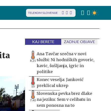
TELEKOM SLOVENIJE
KAJ BERETE
ZADNJE OBJAVE
ita
Ana Tavčar srečna v novi
službi: Ni hodniških govoric,
8,21
kavic, šušljanja, igric in
politike
Konec veselja: Janković
preklical ukrep
10
Slovenska pevka brez dlake
na jeziku: Sem v celibatu in
7,40
sem ponosna na to