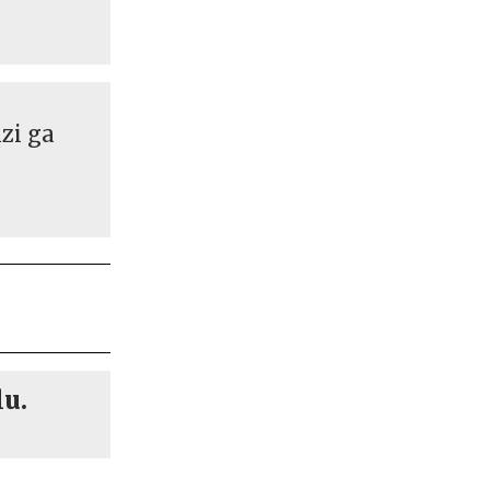
nzi ga
lu.