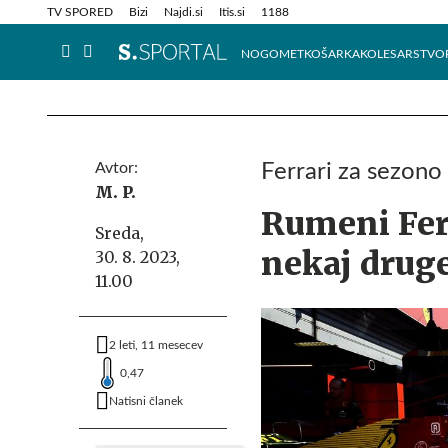
Info in obvestila
Tehnik
TV SPORED
Bizi
Najdi.si
Itis.si
1188
NOGOMET
KOŠARKA
KOLESARSTVO
Avtor:
Ferrari za sezono
M. P.
Rumeni Ferr
Sreda,
nekaj drug
30. 8. 2023,
11.00
2 leti, 11 mesecev
0,47
Natisni članek