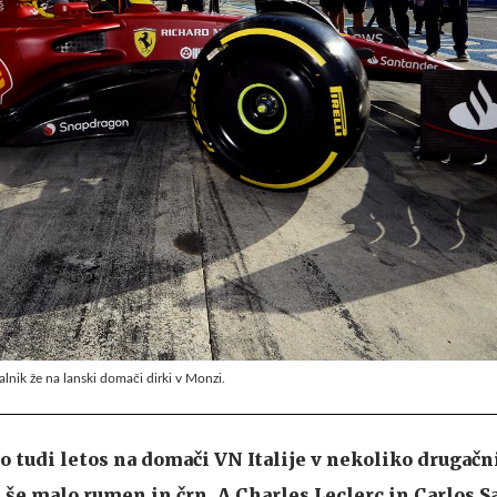
kalnik že na lanski domači dirki v Monzi.
bo tudi letos na domači VN Italije v nekoliko drugačn
 še malo rumen in črn. A Charles Leclerc in Carlos Sa