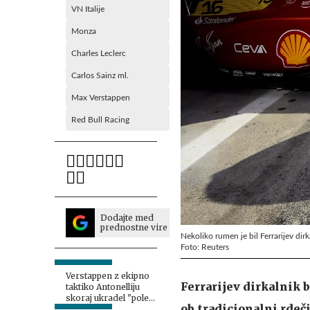
VN Italije
Monza
Charles Leclerc
Carlos Sainz ml.
Max Verstappen
Red Bull Racing
Dodajte med
prednostne vire
Nekoliko rumen je bil Ferrarijev dir
Foto: Reuters
Verstappen z ekipno
Ferrarijev dirkalnik 
taktiko Antonelliju
skoraj ukradel "pole
ob tradicionalni rdeči
position"