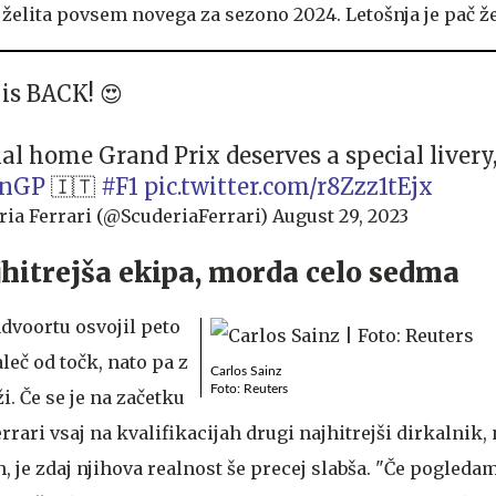
 želita povsem novega za sezono 2024. Letošnja je pač že
 is BACK! 😍
al home Grand Prix deserves a special livery, 
anGP
🇮🇹
#F1
pic.twitter.com/r8Zzz1tEjx
ia Ferrari (@ScuderiaFerrari)
August 29, 2023
hitrejša ekipa, morda celo sedma
ndvoortu osvojil peto
leč od točk, nato pa z
Carlos Sainz
Foto: Reuters
i. Če se je na začetku
rrari vsaj na kvalifikacijah drugi najhitrejši dirkalnik,
, je zdaj njihova realnost še precej slabša. "Če pogleda