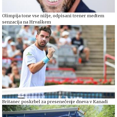
Olimpija tone vse nižje, odpisani trener medtem
senzacija na Hrvaškem
Britanec poskrbel za presenečenje dneva v Kanadi