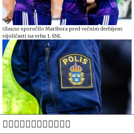
Glasno sporočilo Maribora pred večnim derbijem:
vijoličasti na vrhu 1. SNL
Švedska trdi, da je prekinila rusko obveščevalno