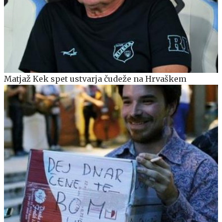
Matjaž Kek spet ustvarja čudeže na Hrvaškem