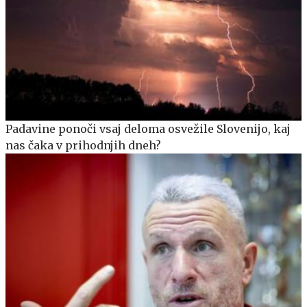
Padavine ponoči vsaj deloma osvežile Slovenijo, kaj
nas čaka v prihodnjih dneh?