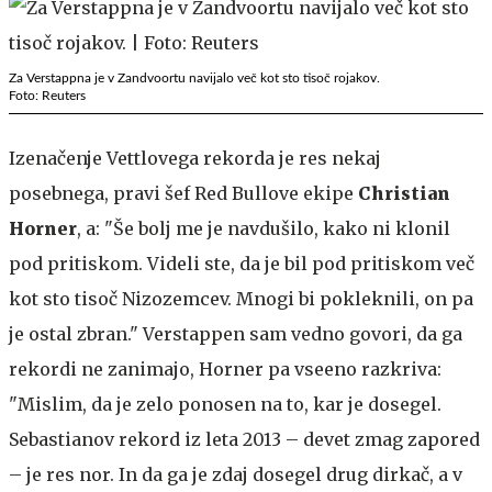
Za Verstappna je v Zandvoortu navijalo več kot sto tisoč rojakov.
Foto: Reuters
Izenačenje Vettlovega rekorda je res nekaj
posebnega, pravi šef Red Bullove ekipe
Christian
Horner
, a: "Še bolj me je navdušilo, kako ni klonil
pod pritiskom. Videli ste, da je bil pod pritiskom več
kot sto tisoč Nizozemcev. Mnogi bi pokleknili, on pa
je ostal zbran." Verstappen sam vedno govori, da ga
rekordi ne zanimajo, Horner pa vseeno razkriva:
"Mislim, da je zelo ponosen na to, kar je dosegel.
Sebastianov rekord iz leta 2013 – devet zmag zapored
– je res nor. In da ga je zdaj dosegel drug dirkač, a v