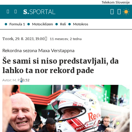
Telekom Slovenije
Formula 1
Motociklizem
Reli
Motokros
Torek, 29. 8. 2023, 19.00
11 mesecev, 2 tedna
Rekordna sezona Maxa Verstappna
Še sami si niso predstavljali, da
lahko ta nor rekord pade
Avtor:
M. P.
0,52