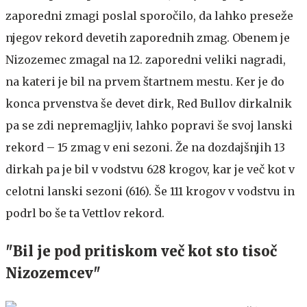
zaporedni zmagi poslal sporočilo, da lahko preseže
njegov rekord devetih zaporednih zmag. Obenem je
Nizozemec zmagal na 12. zaporedni veliki nagradi,
na kateri je bil na prvem štartnem mestu. Ker je do
konca prvenstva še devet dirk, Red Bullov dirkalnik
pa se zdi nepremagljiv, lahko popravi še svoj lanski
rekord – 15 zmag v eni sezoni. Že na dozdajšnjih 13
dirkah pa je bil v vodstvu 628 krogov, kar je več kot v
celotni lanski sezoni (616). Še 111 krogov v vodstvu in
podrl bo še ta Vettlov rekord.
"Bil je pod pritiskom več kot sto tisoč
Nizozemcev"