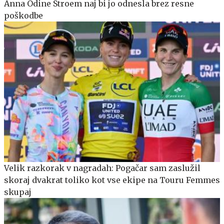
Anna Odine Stroem naj bi jo odnesla brez resne
poškodbe
Velik razkorak v nagradah: Pogačar sam zaslužil
skoraj dvakrat toliko kot vse ekipe na Touru Femmes
skupaj