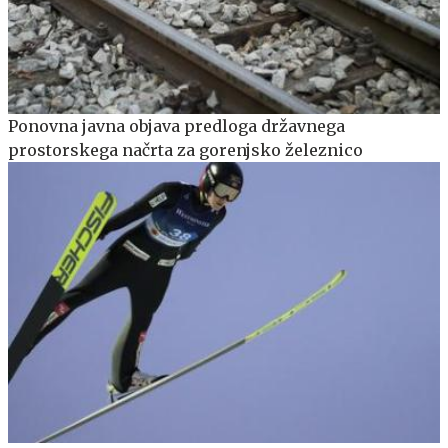
Ponovna javna objava predloga državnega
prostorskega načrta za gorenjsko železnico