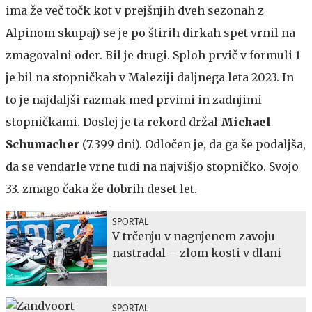
ima že več točk kot v prejšnjih dveh sezonah z
Alpinom skupaj) se je po štirih dirkah spet vrnil na
zmagovalni oder. Bil je drugi. Sploh prvič v formuli 1
je bil na stopničkah v Maleziji daljnega leta 2023. In
to je najdaljši razmak med prvimi in zadnjimi
stopničkami. Doslej je ta rekord držal
Michael
Schumacher
(7.399 dni). Odločen je, da ga še podaljša,
da se vendarle vrne tudi na najvišjo stopničko. Svojo
33. zmago čaka že dobrih deset let.
SPORTAL
V trčenju v nagnjenem zavoju
nastradal – zlom kosti v dlani
SPORTAL