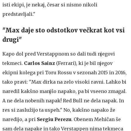
isti ekipi, je nekaj, česar si nismo nikoli
predstavljali."
"Max daje sto odstotkov večkrat kot vsi
drugi"
Kapo dol pred Verstappnom so dali tudi njegovi
tekmeci.
Carlos Sainz
(Ferrari), ki je bil njegov
ekipni kolega pri Toru Rossu v sezonah 2015 in 2016,
tako pravi: "Max dirka na zelo visoki ravni. Lahko bi
naredil kakšno manjšo napako, pa bi vseeno zmagal.
A ne dela nobenih napak! Red Bull ne dela napak. In
res si zaslužijo ta uspeh." No, kakšno napako že
naredijo, a pri
Sergiu Perezu
. Obenem Mehičan še
sam dela napake in tako Verstappen nima tekmeca