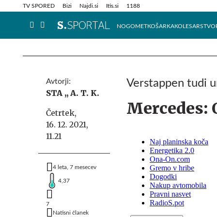
Info in obvestila
Tehnik
TV SPORED
Bizi
Najdi.si
Itis.si
1188
NOGOMET
KOŠARKA
KOLESARSTVO
Avtorji:
Verstappen tudi 
STA ,,
A. T. K.
Mercedes: 
Četrtek,
16. 12. 2021,
11.21
4 leta, 7 mesecev
4,37
7
Natisni članek