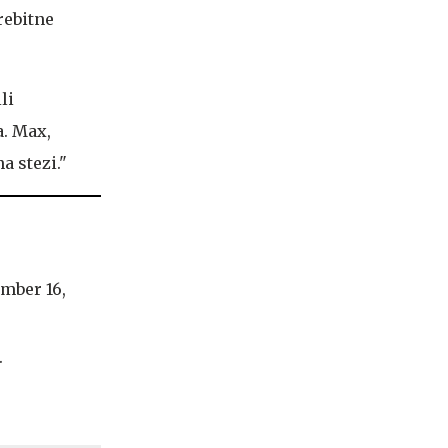
rebitne
li
a. Max,
a stezi."
mber 16,
.