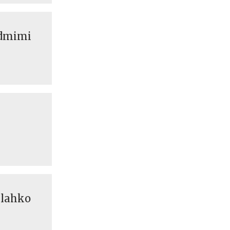
sedmimi
o lahko