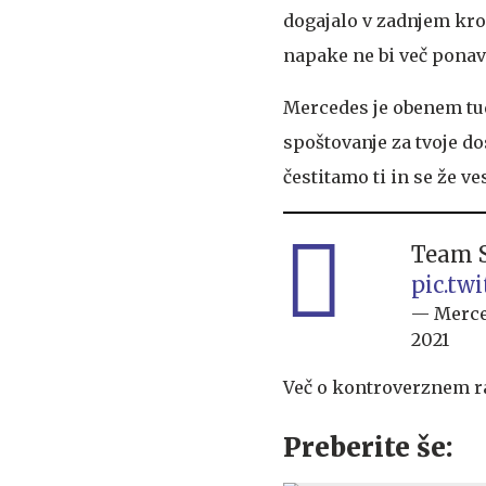
dogajalo v zadnjem krog
napake ne bi več ponavl
Mercedes je obenem tudi
spoštovanje za tvoje do
čestitamo ti in se že v
Team S
pic.tw
— Merc
2021
Več o kontroverznem ra
Preberite še: