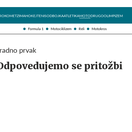
Želite prejemati e-novice?
Uživajmo pametno
ROKOMET
ZIMA
HOKEJ
TENIS
ODBOJKA
ATLETIKA
MOTO
DRUGO
OLIMPIZEM
Formula 1
Motociklizem
Reli
Motokros
uradno prvak
Odpovedujemo se pritožbi