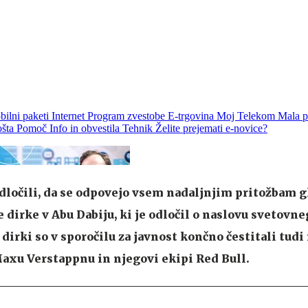
dločili, da se odpovejo vsem nadaljnjim pritožbam 
 dirke v Abu Dabiju, ki je odločil o naslovu svetovne
o dirki so v sporočilu za javnost končno čestitali tu
xu Verstappnu in njegovi ekipi Red Bull.