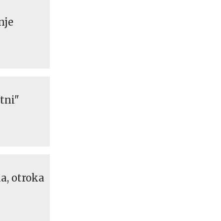
nje
tni"
a, otroka