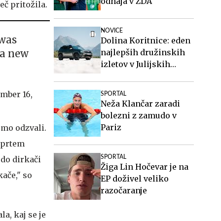
odhaja v ZDA
č pritožila.
NOVICE
 was
Dolina Koritnice: eden
 a new
najlepših družinskih
izletov v Julijskih
Alpah
mber 16,
SPORTAL
Neža Klančar zaradi
bolezni z zamudo v
Pariz
omo odzvali.
odprtem
SPORTAL
odo dirkači
Žiga Lin Hočevar je na
kače," so
EP doživel veliko
razočaranje
a, kaj se je