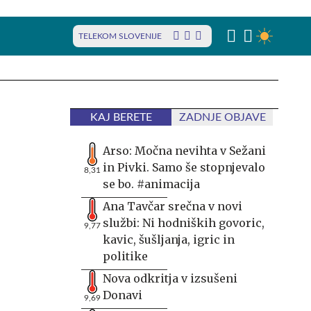
TELEKOM SLOVENIJE
KAJ BERETE
ZADNJE OBJAVE
Arso: Močna nevihta v Sežani
in Pivki. Samo še stopnjevalo
8,31
se bo. #animacija
Ana Tavčar srečna v novi
službi: Ni hodniških govoric,
9,77
kavic, šušljanja, igric in
politike
Nova odkritja v izsušeni
Donavi
9,69