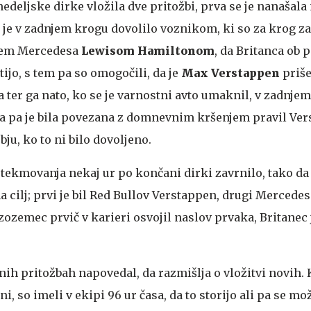
deljske dirke vložila dve pritožbi, prva se je nanašala 
 je v zadnjem krogu dovolilo voznikom, ki so za krog za
ačem Mercedesa
Lewisom Hamiltonom
, da Britanca ob 
ijo, s tem pa so omogočili, da je
Max Verstappen
priše
ter ga nato, ko se je varnostni avto umaknil, v zadnjem
ba pa je bila povezana z domnevnim kršenjem pravil Ver
bju, ko to ni bilo dovoljeno.
 tekmovanja nekaj ur po končani dirki zavrnilo, tako da 
a cilj; prvi je bil Red Bullov Verstappen, drugi Mercede
zozemec prvič v karieri osvojil naslov prvaka, Britanec j
ih pritožbah napovedal, da razmišlja o vložitvi novih. 
ni, so imeli v ekipi 96 ur časa, da to storijo ali pa se mo