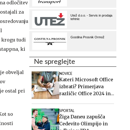
na odločitev
ostajali za
posredovanju
l
 krogu tudi
stappna, ki
Ne spreglejte
je obveljal
NOVICE
Kateri Microsoft Office
sov
izbrati? Primerjava
e ostal pri
različic Office 2024 in
Office 2021.
SPORTAL
Kot so
Žiga Daneu zapušča
žnosti
Cedevito Olimpijo in