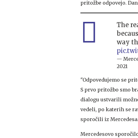
pritožbe odpovejo. Dane
The re
becaus
way tha
pic.tw
— Merc
2021
"Odpovedujemo se prito
S prvo pritožbo smo br
dialogu ustvarili možn
vedeli, po katerih se ra
sporočili iz Mercedesa
Mercedesovo sporočilo j