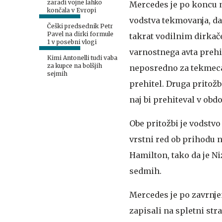
zaradi vojne lahko
Mercedes je po koncu ne
končala v Evropi
vodstva tekmovanja, da
Češki predsednik Petr
Pavel na dirki formule
takrat vodilnim dirk
1 v posebni vlogi
varnostnega avta prehit
Kimi Antonelli tudi vaba
za kupce na bolšjih
neposredno za tekmeca 
sejmih
prehitel. Druga pritož
naj bi prehiteval v obdo
Obe pritožbi je vodstvo
vrstni red ob prihodu n
Hamilton, tako da je Ni
sedmih.
Mercedes je po zavrnjen
zapisali na spletni stra