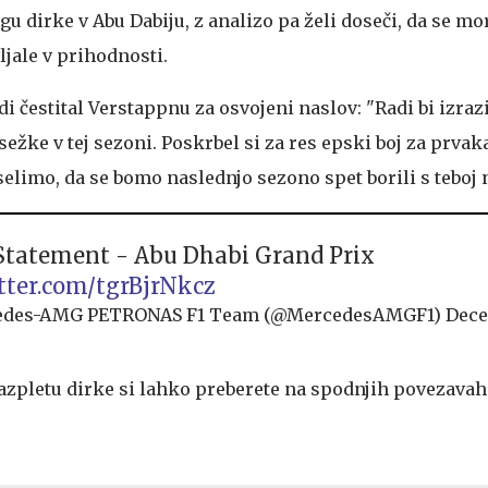
u dirke v Abu Dabiju, z analizo pa želi doseči, da se mo
jale v prihodnosti.
 čestital Verstappnu za osvojeni naslov: "Radi bi izrazi
sežke v tej sezoni. Poskrbel si za res epski boj za prvak
eselimo, da se bomo naslednjo sezono spet borili s teboj n
tatement - Abu Dhabi Grand Prix
itter.com/tgrBjrNkcz
edes-AMG PETRONAS F1 Team (@MercedesAMGF1)
Dece
zpletu dirke si lahko preberete na spodnjih povezavah