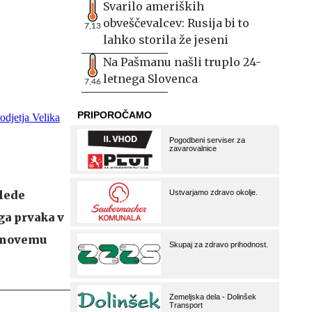
Svarilo ameriških
obveščevalcev: Rusija bi to
7,13
lahko storila že jeseni
Na Pašmanu našli truplo 24-
letnega Slovenca
7,46
glede
ga prvaka v
di novemu