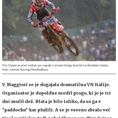
Tim Gajser je prvo vožnjo po napaki v prvem krogu končal na devetem mestu.
Foto: Honda Racing/ShotbyBavo
V Maggiori se je dogajala dramatična VN Italije.
Organizator je dopoldne uredil progo, ki jo je tri
dni močil dež. Blata je bilo toliko, da so ga v
"paddocku" kar plužili. A se je vseeno zbralo več