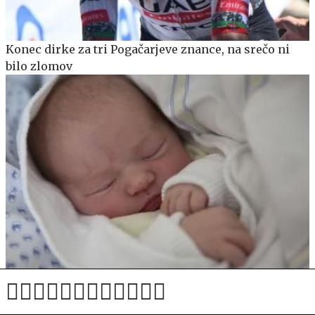
Konec dirke za tri Pogačarjeve znance, na srečo ni
bilo zlomov
Zagovornik ugotovil diskriminacijo pri odrejanju
nadurnega in nočnega dela