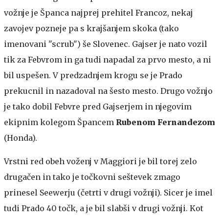
vožnje je Španca najprej prehitel Francoz, nekaj
zavojev pozneje pa s krajšanjem skoka (tako
imenovani "scrub") še Slovenec. Gajser je nato vozil
tik za Febvrom in ga tudi napadal za prvo mesto, a ni
bil uspešen. V predzadnjem krogu se je Prado
prekucnil in nazadoval na šesto mesto. Drugo vožnjo
je tako dobil Febvre pred Gajserjem in njegovim
ekipnim kolegom Špancem
Rubenom Fernandezom
(Honda).
Vrstni red obeh voženj v Maggiori je bil torej zelo
drugačen in tako je točkovni seštevek zmago
prinesel Seewerju (četrti v drugi vožnji). Sicer je imel
tudi Prado 40 točk, a je bil slabši v drugi vožnji. Kot