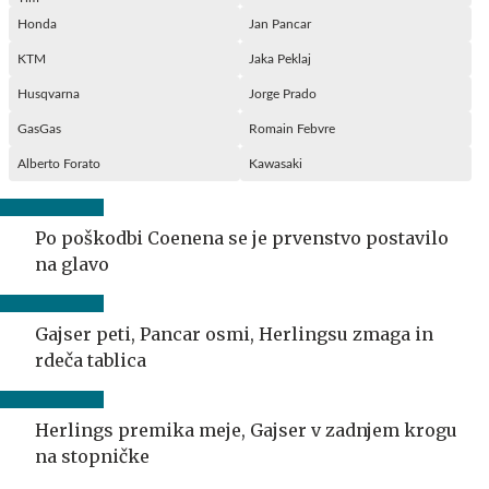
Honda
Jan Pancar
KTM
Jaka Peklaj
Husqvarna
Jorge Prado
GasGas
Romain Febvre
Alberto Forato
Kawasaki
Po poškodbi Coenena se je prvenstvo postavilo
na glavo
Gajser peti, Pancar osmi, Herlingsu zmaga in
rdeča tablica
Herlings premika meje, Gajser v zadnjem krogu
na stopničke