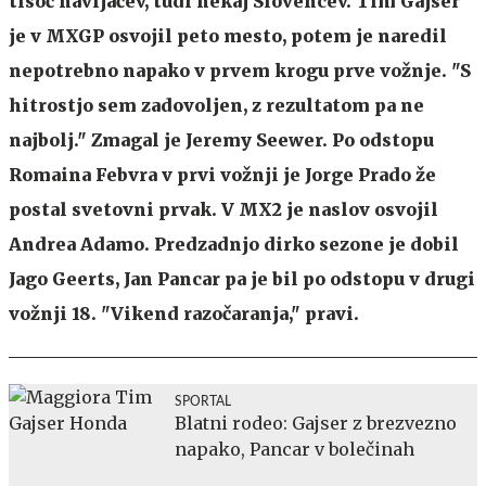
tisoč navijačev, tudi nekaj Slovencev. Tim Gajser
je v MXGP osvojil peto mesto, potem je naredil
nepotrebno napako v prvem krogu prve vožnje. "S
hitrostjo sem zadovoljen, z rezultatom pa ne
najbolj." Zmagal je Jeremy Seewer. Po odstopu
Romaina Febvra v prvi vožnji je Jorge Prado že
postal svetovni prvak. V MX2 je naslov osvojil
Andrea Adamo. Predzadnjo dirko sezone je dobil
Jago Geerts, Jan Pancar pa je bil po odstopu v drugi
vožnji 18. "Vikend razočaranja," pravi.
SPORTAL
Blatni rodeo: Gajser z brezvezno
napako, Pancar v bolečinah