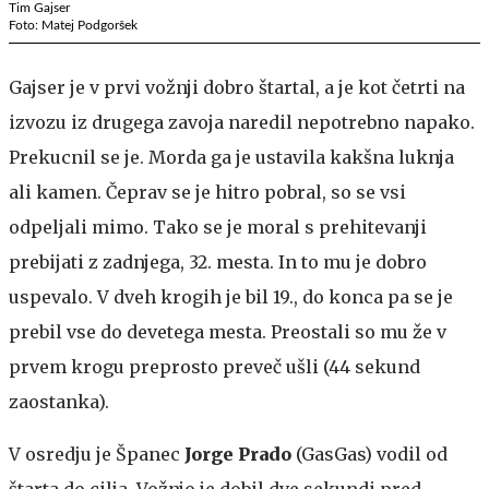
Tim Gajser
Foto: Matej Podgoršek
Gajser je v prvi vožnji dobro štartal, a je kot četrti na
izvozu iz drugega zavoja naredil nepotrebno napako.
Prekucnil se je. Morda ga je ustavila kakšna luknja
ali kamen. Čeprav se je hitro pobral, so se vsi
odpeljali mimo. Tako se je moral s prehitevanji
prebijati z zadnjega, 32. mesta. In to mu je dobro
uspevalo. V dveh krogih je bil 19., do konca pa se je
prebil vse do devetega mesta. Preostali so mu že v
prvem krogu preprosto preveč ušli (44 sekund
zaostanka).
V osredju je Španec
Jorge Prado
(GasGas) vodil od
štarta do cilja. Vožnjo je dobil dve sekundi pred