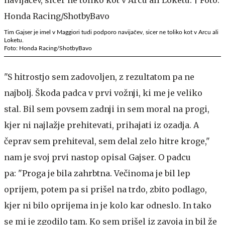
Tim Gajser je imel v Maggiori tudi podporo navijačev, sicer ne toliko kot v Arcu ali
Loketu.
Foto: Honda Racing/ShotbyBavo
"S hitrostjo sem zadovoljen, z rezultatom pa ne
najbolj. Škoda padca v prvi vožnji, ki me je veliko
stal. Bil sem povsem zadnji in sem moral na progi,
kjer ni najlažje prehitevati, prihajati iz ozadja. A
čeprav sem prehiteval, sem delal zelo hitre kroge,"
nam je svoj prvi nastop opisal Gajser. O padcu
pa: "Proga je bila zahrbtna. Večinoma je bil lep
oprijem, potem pa si prišel na trdo, zbito podlago,
kjer ni bilo oprijema in je kolo kar odneslo. In tako
se mi je zgodilo tam. Ko sem prišel iz zavoja in bil že