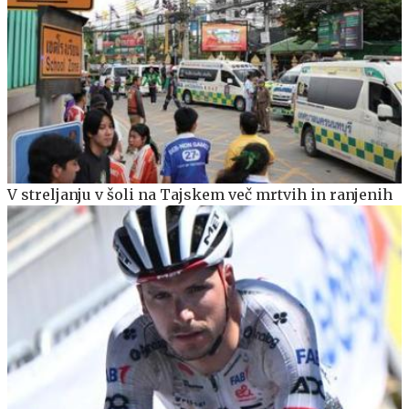
V streljanju v šoli na Tajskem več mrtvih in ranjenih