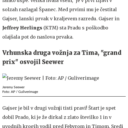
lahko uspe. Velika hvala vsem," je v prvi izjavi v
solzah razlagal Španec. Med prvimi mu je čestital
Gajser, lanski prvak v kraljevem razredu. Gajser in
Jeffrey Herlings
(KTM) sta Pradu s poškodbo
olajšala pot do naslova prvaka.
Vrhunska druga vožnja za Tima, "grand
prix" osvojil Seewer
Jeremy Seewer
Foto: AP / Guliverimage
Gajser je bil v drugi vožnji tisti pravi! Štart je spet
dobil Prado, ki je že dirkal z zlato številko 1 in v
uvodnih krogih vodil pred Febvrom in Timom. Sredi