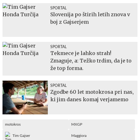
SPORTAL
Slovenija po štirih letih znova v
boj z Gajserjem
SPORTAL
Tekmece je lahko strah!
Zmaguje, a: Težko trdim, da je to
že top forma.
SPORTAL
Zgodbe 60 let motokrosa pri nas,
ki jim danes komaj verjamemo
motokros
MXGP
Tim Gajser
Maggiora