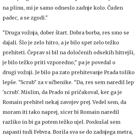
na plinu, mi je samo odneslo zadnje kolo. Čuden
padec, a se zgodi."
"Druga vožnja, dober štart. Dobra borba, res smo se
dajali. Šlo je zelo hitro, a je bilo spet zelo težko
prehiteti. Čeprav si bil na določenih odsekih hitrejši,
je bilo težko priti vzporedno," pa je povedal o
drugi vožnji. Je bilo pa zato prehitevanje Prada toliko
lepše. "Scrub" za v učbenike. "Da, res sem naredil lep
'scrub'. Mislim, da Prado ni pričakoval, ker ga je
Romain prehitel nekaj zavojev prej. Vedel sem, da
moram iti tako naprej, sicer bi Romain naredil
razliko in bi ga potem težko ujel. Poskušal sem
napasti tudi Febvra. Borila sva se do zadnjega metra,