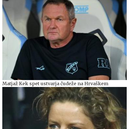
Matjaž Kek spet ustvarja čudeže na Hrvaškem