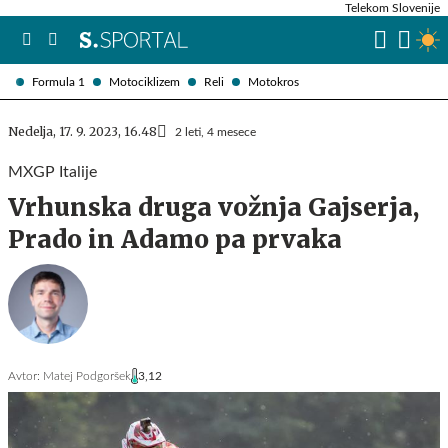
Telekom Slovenije
Formula 1
Motociklizem
Reli
Motokros
Nedelja, 17. 9. 2023, 16.48
2 leti, 4 mesece
MXGP Italije
Vrhunska druga vožnja Gajserja,
Prado in Adamo pa prvaka
Avtor:
Matej Podgoršek
3,12