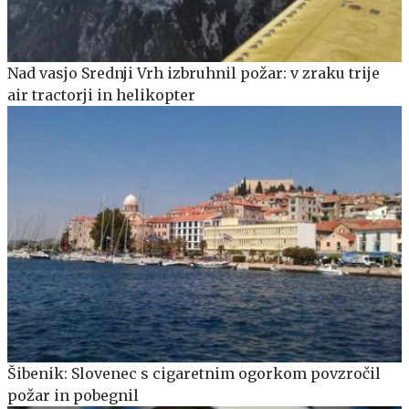
Nad vasjo Srednji Vrh izbruhnil požar: v zraku trije
air tractorji in helikopter
Šibenik: Slovenec s cigaretnim ogorkom povzročil
požar in pobegnil