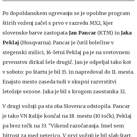
Po dopoldanskem ogrevanju se je opoldne program
štirih voženj začel s prvo v razredu MX2, kjer
slovenske barve zastopata
Jan Pancar
(KTM) in
Jaka
Peklaj
(Husqvarna). Pancar je čutil bolečine v
stegenski mišici, 16-letni Peklaj pa je na svetovnem
prvenstvu dirkal šele drugič. Jan je odpeljal tako kot
v soboto: po štartu je bil 15. in napredoval do 11. mesta.
Enajsto mesto zaseda tudi v skupni razvrstitvi
letošnje sezone. Jaka je bil s krogom zaostanka 32.
V drugi vožnji pa sta oba Slovenca odstopila. Pancar
je tako VN Italije končal na 18. mestu (10 točk), Peklaj
pa brez točk na 33. "Vikend razočaranja. Imel sem
hitrost za med peterico. V prvi vožnji je bil slab štart,