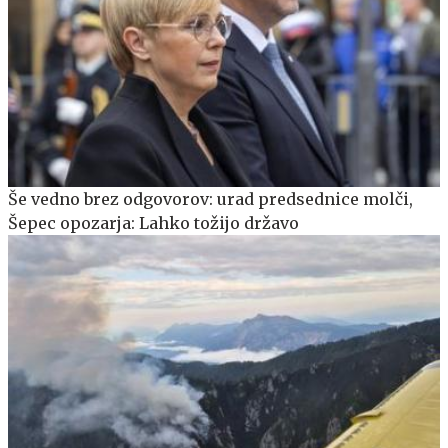
Še vedno brez odgovorov: urad predsednice molči,
Šepec opozarja: Lahko tožijo državo