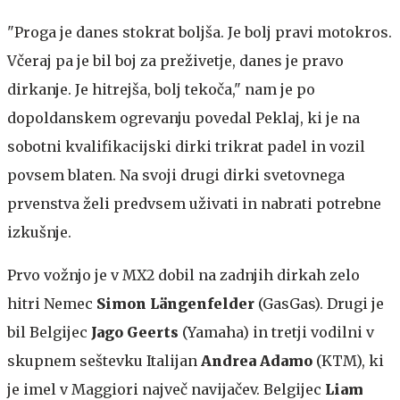
"Proga je danes stokrat boljša. Je bolj pravi motokros.
Včeraj pa je bil boj za preživetje, danes je pravo
dirkanje. Je hitrejša, bolj tekoča," nam je po
dopoldanskem ogrevanju povedal Peklaj, ki je na
sobotni kvalifikacijski dirki trikrat padel in vozil
povsem blaten. Na svoji drugi dirki svetovnega
prvenstva želi predvsem uživati in nabrati potrebne
izkušnje.
Prvo vožnjo je v MX2 dobil na zadnjih dirkah zelo
hitri Nemec
Simon Längenfelder
(GasGas). Drugi je
bil Belgijec
Jago Geerts
(Yamaha) in tretji vodilni v
skupnem seštevku Italijan
Andrea Adamo
(KTM), ki
je imel v Maggiori največ navijačev. Belgijec
Liam