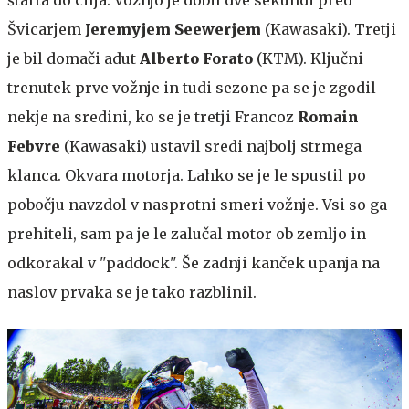
Švicarjem
Jeremyjem Seewerjem
(Kawasaki). Tretji
je bil domači adut
Alberto Forato
(KTM). Ključni
trenutek prve vožnje in tudi sezone pa se je zgodil
nekje na sredini, ko se je tretji Francoz
Romain
Febvre
(Kawasaki) ustavil sredi najbolj strmega
klanca. Okvara motorja. Lahko se je le spustil po
pobočju navzdol v nasprotni smeri vožnje. Vsi so ga
prehiteli, sam pa je le zalučal motor ob zemljo in
odkorakal v "paddock". Še zadnji kanček upanja na
naslov prvaka se je tako razblinil.