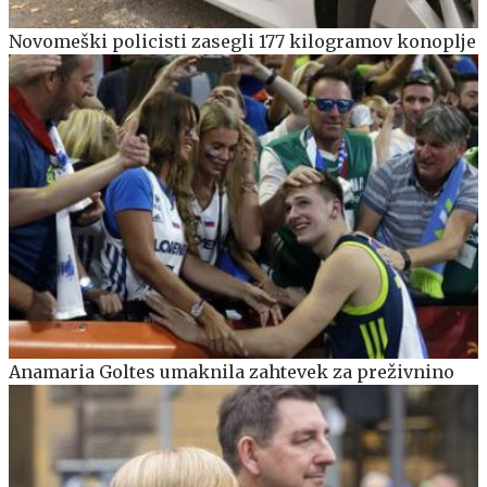
Novomeški policisti zasegli 177 kilogramov konoplje
Anamaria Goltes umaknila zahtevek za preživnino