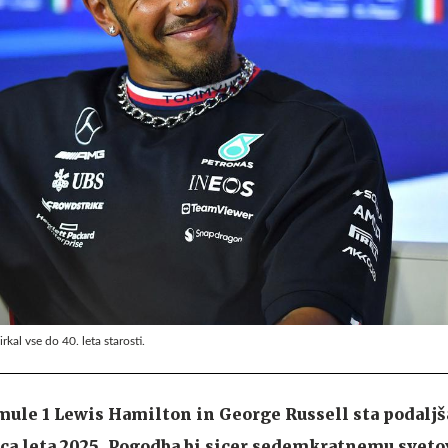
al vse do 40. leta starosti.
mule 1 Lewis Hamilton in George Russell sta podaljš
a leta 2025. Pogodba bi sicer sedemkratnemu svet