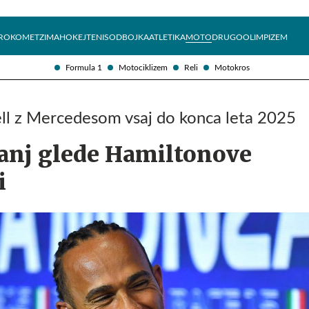
Želite prejemati e-novice?
Uživajmo pametno
ROKOMET
ZIMA
HOKEJ
TENIS
ODBOJKA
ATLETIKA
MOTO
DRUGO
OLIMPIZEM
Formula 1
Motociklizem
Reli
Motokros
ll z Mercedesom vsaj do konca leta 2025
anj glede Hamiltonove
i