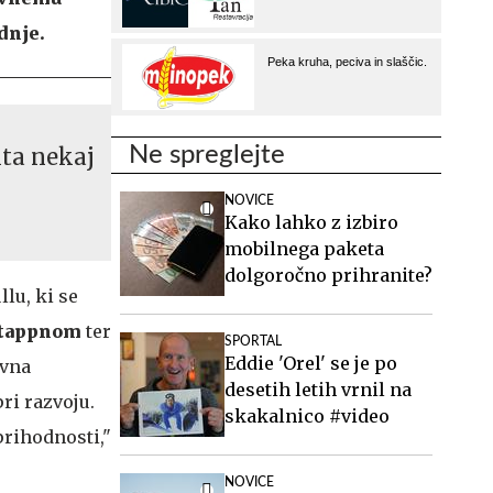
dnje.
Ne spreglejte
ita nekaj
NOVICE
Kako lahko z izbiro
mobilnega paketa
dolgoročno prihranite?
lu, ki se
tappnom
ter
SPORTAL
Eddie 'Orel' se je po
avna
desetih letih vrnil na
ri razvoju.
skakalnico #video
prihodnosti,"
NOVICE