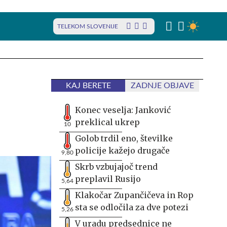
TELEKOM SLOVENIJE
KAJ BERETE
ZADNJE OBJAVE
Konec veselja: Janković
preklical ukrep
10
Golob trdil eno, številke
policije kažejo drugače
9,80
Skrb vzbujajoč trend
preplavil Rusijo
5,64
Klakočar Zupančičeva in Rop
sta se odločila za dve potezi
5,26
V uradu predsednice ne