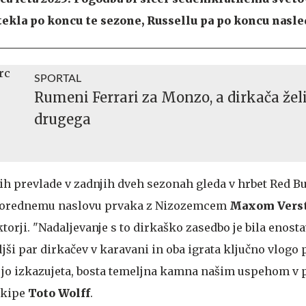
kla po koncu te sezone, Russellu pa po koncu nasle
SPORTAL
Rumeni Ferrari za Monzo, a dirkača žel
drugega
h prevlade v zadnjih dveh sezonah gleda v hrbet Red Bul
aporednemu naslovu prvaka z Nizozemcem
Maxom Vers
rji. "Nadaljevanje s to dirkaško zasedbo je bila enost
jši par dirkačev v karavani in oba igrata ključno vlogo p
ki jo izkazujeta, bosta temeljna kamna našim uspehom v 
 ekipe
Toto Wolff
.