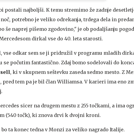
i postali najboljši. K temu stremimo že zadnje desetletje
 noč, potrebno je veliko odrekanja, trdega dela in predan
ipo še naprej pišemo zgodovino," je ob podaljšanju pogod
 Mercedesom dirkal vse do 40. leta starosti.
, vse odkar sem se ji pridružil v programu mladih dirka
tu se počutim fantastično. Zdaj bomo sodelovali do konca
sell
, ki v skupnem seštevku zaseda sedmo mesto. Z M
 pred tem pa je bil član Williamsa. V karieri ima eno z
j.
Mercedes sicer na drugem mestu z 255 točkami, a ima o
 (540 točk), ki znova drvi k dvojni kroni.
bo ta konec tedna v Monzi za veliko nagrado Italije.