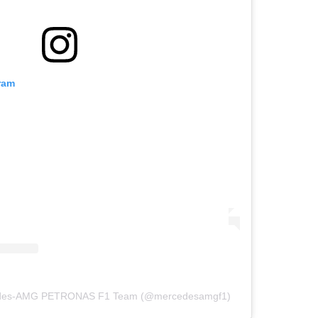
ram
cedes-AMG PETRONAS F1 Team (@mercedesamgf1)