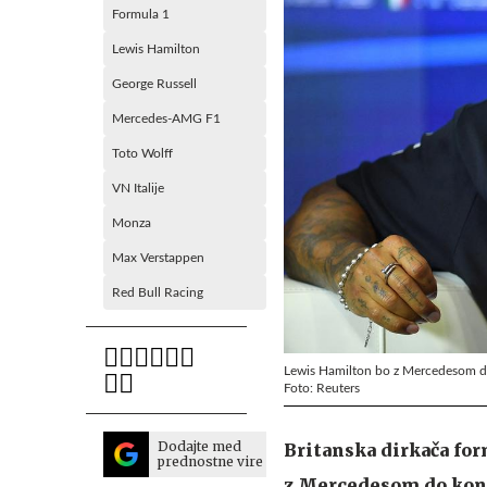
Formula 1
Lewis Hamilton
George Russell
Mercedes-AMG F1
Toto Wolff
VN Italije
Monza
Max Verstappen
Red Bull Racing
Lewis Hamilton bo z Mercedesom dirk
Foto: Reuters
Dodajte med
Britanska dirkača for
prednostne vire
z Mercedesom do konc