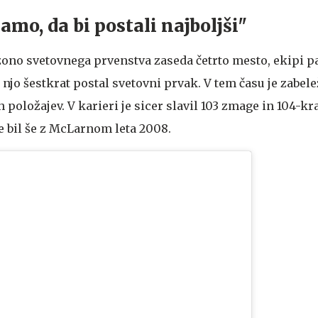
mo, da bi postali najboljši"
zono svetovnega prvenstva zaseda četrto mesto, ekipi pa
 z njo šestkrat postal svetovni prvak. V tem času je zabel
h položajev. V karieri je sicer slavil 103 zmage in 104-kra
je bil še z McLarnom leta 2008.