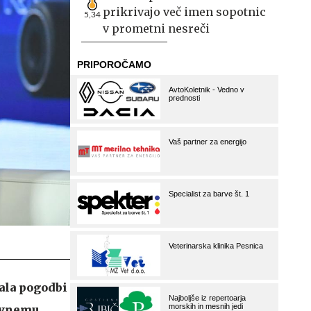
prikrivajo več imen sopotnic
5,34
v prometni nesreči
ala pogodbi
ovnemu