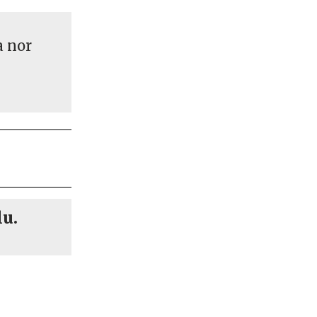
a nor
lu.