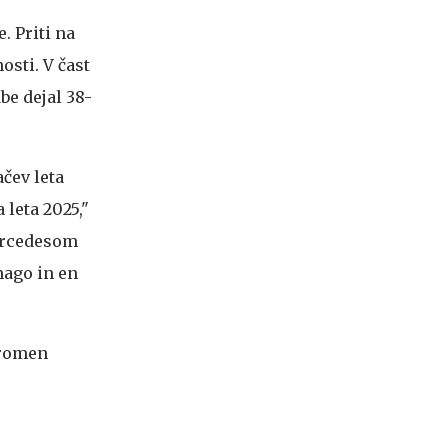
. Priti na
osti. V čast
be dejal 38-
čev leta
 leta 2025,"
ercedesom
mago in en
gromen