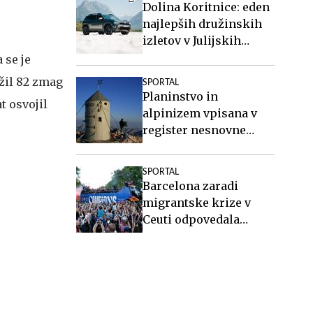
Dolina Koritnice: eden
najlepših družinskih
izletov v Julijskih
Alpah
 se je
ežil 82 zmag
SPORTAL
Planinstvo in
t osvojil
alpinizem vpisana v
register nesnovne
kulturne dediščine
Slovenije
SPORTAL
Barcelona zaradi
migrantske krize v
Ceuti odpovedala
tekmo v Maroku