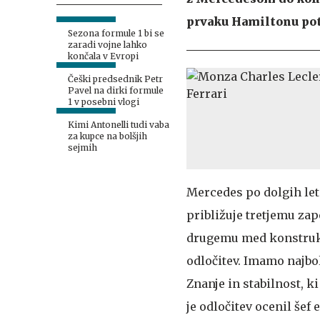
prvaku Hamiltonu pote
Sezona formule 1 bi se
zaradi vojne lahko
končala v Evropi
Češki predsednik Petr
Pavel na dirki formule
1 v posebni vlogi
Kimi Antonelli tudi vaba
za kupce na bolšjih
sejmih
Mercedes po dolgih leti
približuje tretjemu z
drugemu med konstrukto
odločitev. Imamo najbol
Znanje in stabilnost, 
je odločitev ocenil šef