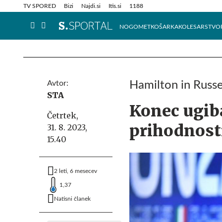
Info in obvestila
Tehnik
TV SPORED
Bizi
Najdi.si
Itis.si
1188
NOGOMET
KOŠARKA
KOLESARSTVO
Avtor:
Hamilton in Russe
STA
Konec ugib
Četrtek,
prihodnost
31. 8. 2023,
15.40
2 leti, 6 mesecev
1,37
Natisni članek