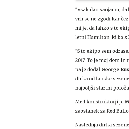
"Vsak dan sanjamo, da b
vrh se ne zgodi kar čez
mi je, da lahko s to ek
letni Hamilton, ki bo z
"S to ekipo sem odrasel
2017. To je moj dom in 
pa je dodal
George Rus
dirka od lanske sezone,
najboljši startni položa
Med konstruktorji je 
zaostanek za Red Bullom
Naslednja dirka sezone 