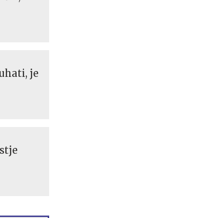
hati, je
stje