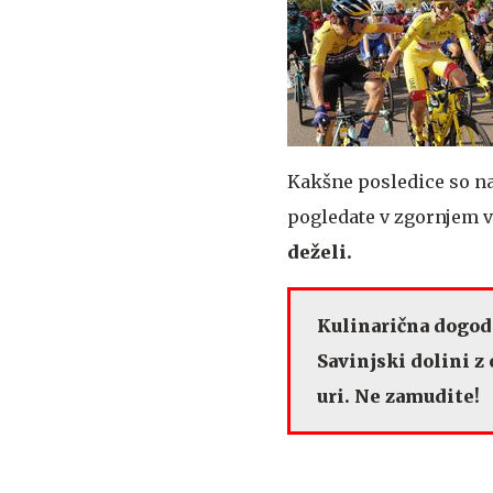
Kakšne posledice so nar
pogledate v zgornjem v
deželi.
Kulinarična dogodi
Savinjski dolini z
uri. Ne zamudite!