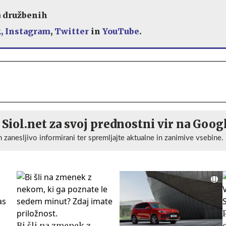
a družbenih
,
Instagram
,
Twitter
in
YouTube
.
 Siol.net za svoj prednostni vir na Goog
n zanesljivo informirani ter spremljajte aktualne in zanimive vsebine.
Bi šli na zmenek z