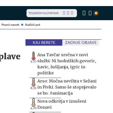
TELEKOM SLOVENIJE
Pravni nasvet
RadioS.pot
KAJ BERETE
ZADNJE OBJAVE
plave
Ana Tavčar srečna v novi
službi: Ni hodniških govoric,
9,77
kavic, šušljanja, igric in
politike
Arso: Močna nevihta v Sežani
in Pivki. Samo še stopnjevalo
8,31
se bo. #animacija
Nova odkritja v izsušeni
Donavi
6,79