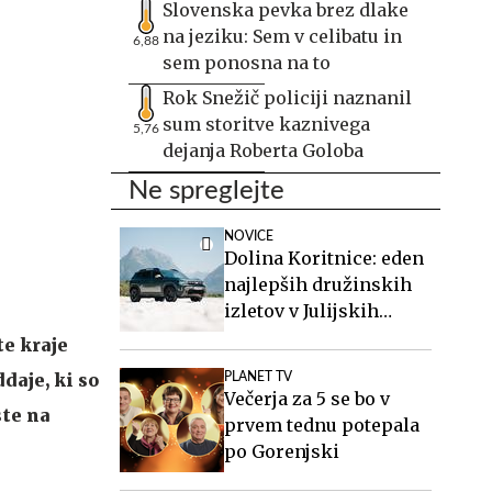
Slovenska pevka brez dlake
na jeziku: Sem v celibatu in
6,88
sem ponosna na to
Rok Snežič policiji naznanil
sum storitve kaznivega
5,76
dejanja Roberta Goloba
Ne spreglejte
NOVICE
Dolina Koritnice: eden
najlepših družinskih
izletov v Julijskih
Alpah
te kraje
daje, ki so
PLANET TV
Večerja za 5 se bo v
ste na
prvem tednu potepala
po Gorenjski