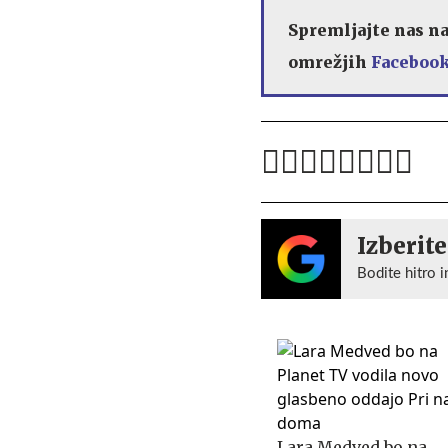
Spremljajte nas n
omrežjih
Facebook
Izberite
Bodite hitro i
Lara Medved bo na