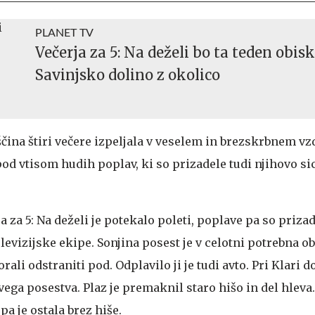
PLANET TV
Večerja za 5: Na deželi bo ta teden obis
Savinjsko dolino z okolico
čina štiri večere izpeljala v veselem in brezskrbnem vzd
od vtisom hudih poplav, ki so prizadele tudi njihovo si
 za 5: Na deželi je potekalo poleti, poplave pa so priza
levizijske ekipe. Sonjina posest je v celotni potrebna o
orali odstraniti pod. Odplavilo ji je tudi avto. Pri Klari 
vega posestva. Plaz je premaknil staro hišo in del hleva. 
pa je ostala brez hiše.