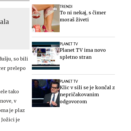
TRENDI
To ni nekaj, s čimer
moraš živeti
kala
PLANET TV
Planet TV ima novo
spletno stran
ušju, so bili
cer prelepo
PLANET TV
Klic v sili se je končal z
dele tako
nepričakovanim
bnove, v
odgovorom
doma je plaz
Jožici je