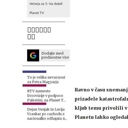
Večerja za 5: Na deželi
Planet TV
Dodajte med
prednostne vire
To je velika nevarnost
za Petra Magyarja
Ravno v času snemanja 
RTV namesto
Evrovizije v podporo
prizadele katastrofal
Palestini, na Planet TV
z drugačno potezo
kljub temu privolili v
Dejan Vunjak in Lucija
Vrankar po razhodu z
Planetu lahko ogledali
nacionalko odhajata na
Planet TV