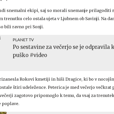
tudi snemalni ekipi, saj so morali snemanje prilagodit
m trenutku celo ostala ujeta v Ljubnem ob Savinji. Na da
o bili ravno pri Sonji.
PLANET TV
Po sestavine za večerjo se je odpravila 
puško #video
rizanesla Rokovi kmetiji in hiši Dragice, ki bo v nocojšn
 ostale štiri udeležence. Peterica je med večerjo večkrat 
 večerji zagotovo pripomoglo k temu, da vsaj za trenute
e poplave.