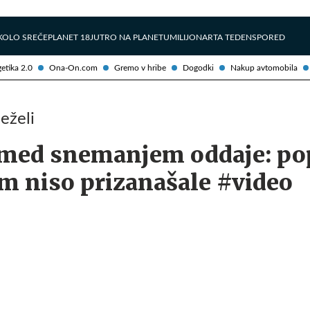
Želite prejemati e-novice?
Uživajmo pametno
KOLO SREČE
PLANET 18
JUTRO NA PLANETU
MILIJONAR
TA TEDEN
SPORED
etika 2.0
Ona-On.com
Gremo v hribe
Dogodki
Nakup avtomobila
eželi
 med snemanjem oddaje: po
m niso prizanašale #video