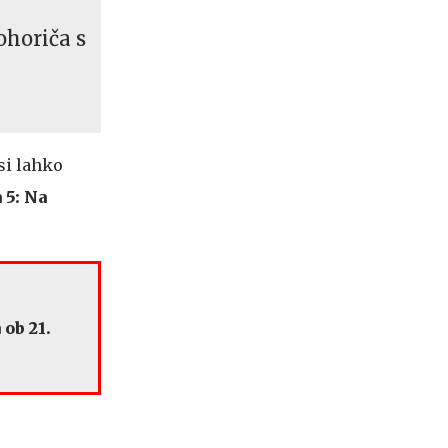
ohoriča s
si lahko
 5: Na
 ob 21.