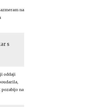
i razmeram na
n
kar s
ji oddaji
poudarila,
k pozabijo na