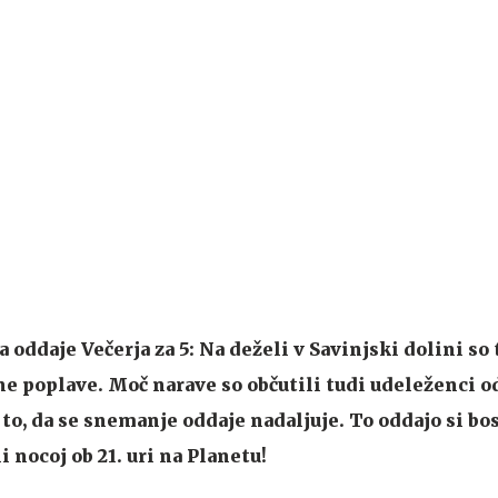
oddaje Večerja za 5: Na deželi v Savinjski dolini so 
ne poplave. Moč narave so občutili tudi udeleženci od
 to, da se snemanje oddaje nadaljuje. To oddajo si bo
 nocoj ob 21. uri na Planetu!