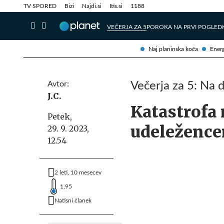
Info in obvestila
Tehnik
TV SPORED
Bizi
Najdi.si
Itis.si
1188
VEČERJA ZA 5
POROKA NA PRVI POGLED
Naj planinska koča
Energ
Avtor:
Večerja za 5: Na d
J.C.
Katastrofa
Petek,
udeležence
29. 9. 2023,
12.54
2 leti, 10 mesecev
1,95
Natisni članek