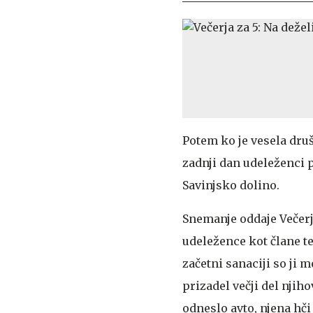
Potem ko je vesela druš
zadnji dan udeleženci p
Savinjsko dolino.
Snemanje oddaje Večerja
udeležence kot člane te
začetni sanaciji so ji m
prizadel večji del njiho
odneslo avto, njena hči 