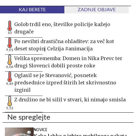
KAJ BERETE
ZADNJE OBJAVE
Golob trdil eno, številke policije kažejo
drugače
10
Po nevihti drastična ohladitev: za več kot
deset stopinj Celzija #animacija
9,01
Velika sprememba: Domen in Nika Prevc ter
drugi Slovenci dobili proste roke
6,06
Oglasil se je Stevanović, posnetek
predsednice izpred štirih let skrivnostno
9,49
izginil
Z družino ne bi silil v stvari, ki nimajo smisla
5,52
Ne spreglejte
NOVICE
Kako lahko z izbiro mobilnega paketa