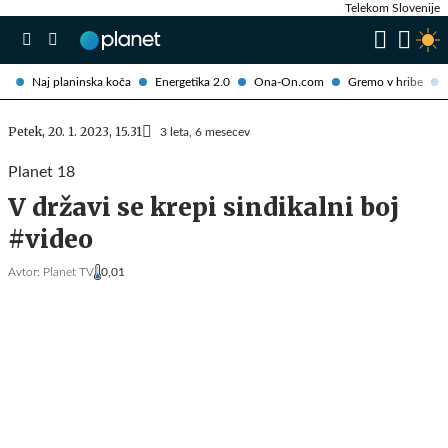
Telekom Slovenije
Naj planinska koča
Energetika 2.0
Ona-On.com
Gremo v hribe
Petek, 20. 1. 2023, 15.31
3 leta, 6 mesecev
Planet 18
V državi se krepi sindikalni boj
#video
Avtor:
Planet TV
0,01