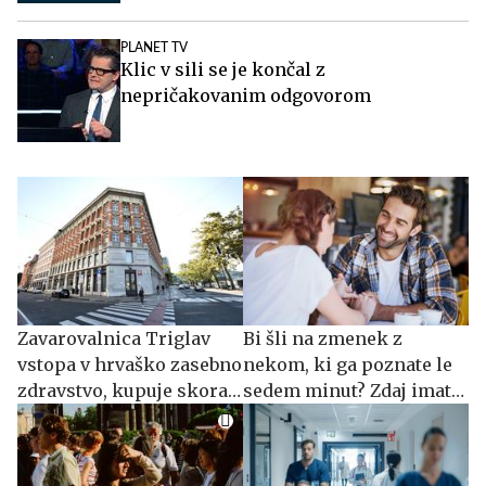
PLANET TV
Klic v sili se je končal z
nepričakovanim odgovorom
Zavarovalnica Triglav
Bi šli na zmenek z
vstopa v hrvaško zasebno
nekom, ki ga poznate le
zdravstvo, kupuje skoraj
sedem minut? Zdaj imate
polovico Arsano Medical
priložnost.
Group