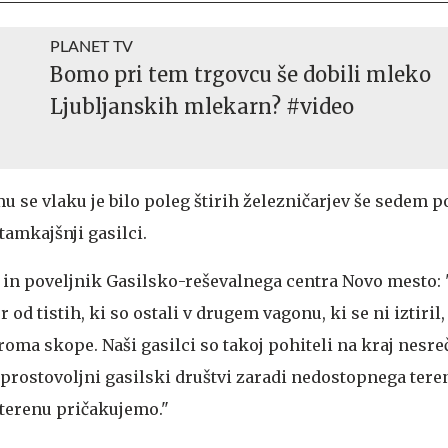
PLANET TV
Bomo pri tem trgovcu še dobili mleko
Ljubljanskih mlekarn? #video
 se vlaku je bilo poleg štirih železničarjev še sedem p
tamkajšnji gasilci.
 in poveljnik Gasilsko-reševalnega centra Novo mesto: "
r od tistih, ki so ostali v drugem vagonu, ki se ni iztiril,
oma skope. Naši gasilci so takoj pohiteli na kraj nesreč
 prostovoljni gasilski društvi zaradi nedostopnega tere
 terenu pričakujemo."