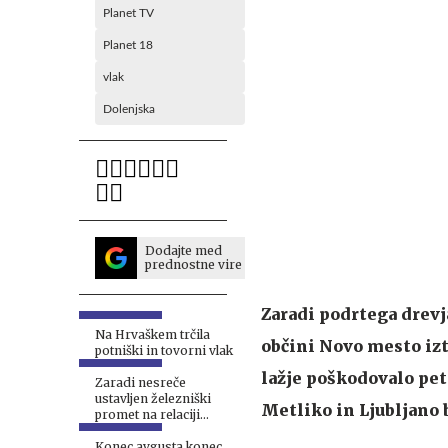
Planet TV
Planet 18
vlak
Dolenjska
Dodajte med
prednostne vire
Zaradi podrtega drevj
Na Hrvaškem trčila
občini Novo mesto izt
potniški in tovorni vlak
lažje poškodovalo pet
Zaradi nesreče
ustavljen železniški
Metliko in Ljubljano 
promet na relaciji
Podbrdo–Nova Gorica
Konec avgusta konec