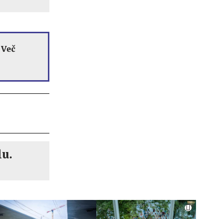
. Več
lu.