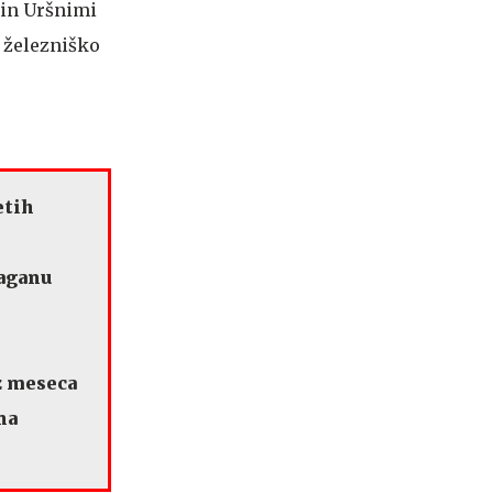
 in Uršnimi
i železniško
etih
raganu
z meseca
na