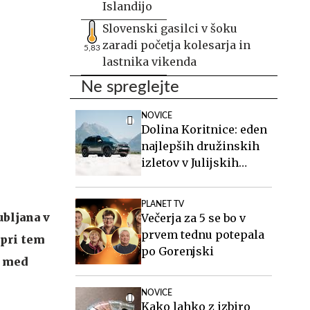
Islandijo
Slovenski gasilci v šoku
zaradi početja kolesarja in
5,83
lastnika vikenda
Ne spreglejte
NOVICE
Dolina Koritnice: eden
najlepših družinskih
izletov v Julijskih
Alpah
PLANET TV
ubljana v
Večerja za 5 se bo v
prvem tednu potepala
 pri tem
po Gorenjski
a med
NOVICE
Kako lahko z izbiro