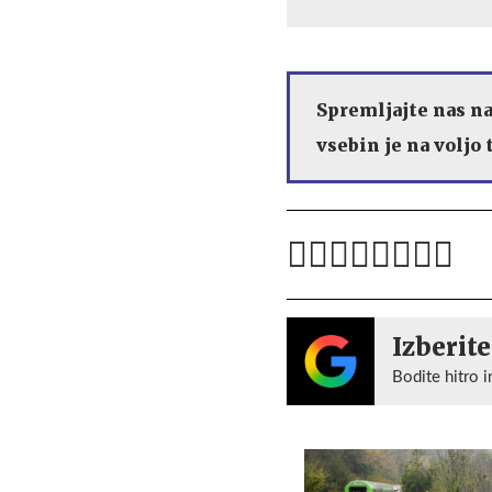
Spremljajte nas n
vsebin je na voljo
Izberite
Bodite hitro i