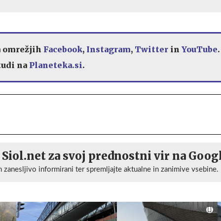
a omrežjih
Facebook
,
Instagram
,
Twitter
in
YouTube
 tudi na
Planeteka.si
.
 Siol.net za svoj prednostni vir na Goog
n zanesljivo informirani ter spremljajte aktualne in zanimive vsebine.