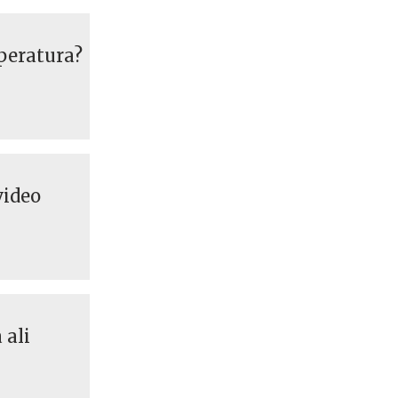
mperatura?
video
 ali