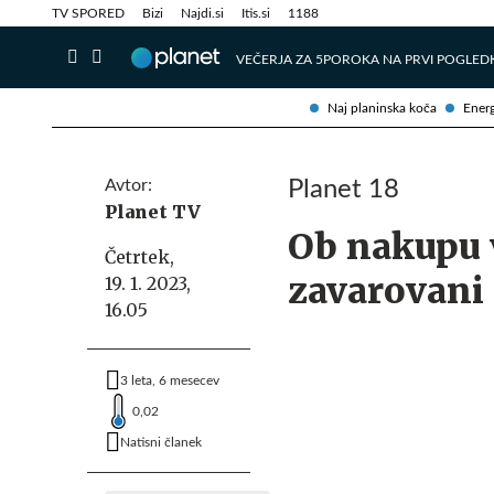
Info in obvestila
Tehnik
TV SPORED
Bizi
Najdi.si
Itis.si
1188
VEČERJA ZA 5
POROKA NA PRVI POGLED
Naj planinska koča
Energ
Avtor:
Planet 18
Planet TV
Ob nakupu 
Četrtek,
zavarovani
19. 1. 2023,
16.05
3 leta, 6 mesecev
0,02
Natisni članek