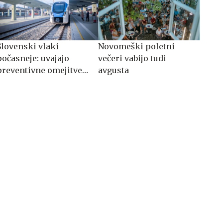
Slovenski vlaki
Novomeški poletni
počasneje: uvajajo
večeri vabijo tudi
preventivne omejitve
avgusta
hitrosti