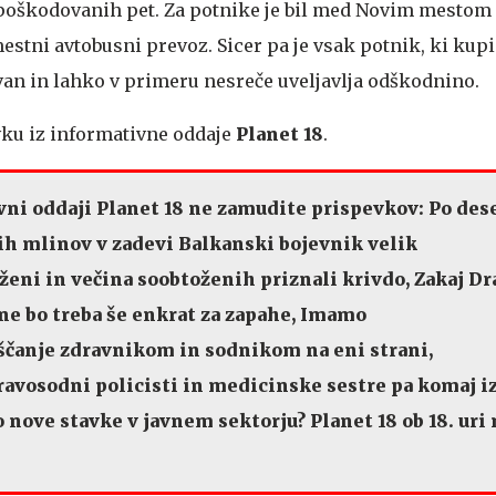
o poškodovanih pet. Za potnike je bil med Novim mestom
estni avtobusni prevoz. Sicer pa je vsak potnik, ki kup
van in lahko v primeru nesreče uveljavlja odškodnino.
vku iz informativne oddaje
Planet 18
.
ni oddaji Planet 18 ne zamudite prispevkov: Po des
ih mlinov v zadevi Balkanski bojevnik velik
ženi in večina soobtoženih priznali krivdo, Zakaj D
ne bo treba še enkrat za zapahe, Imamo
ščanje zdravnikom in sodnikom na eni strani,
avosodni policisti in medicinske sestre pa komaj i
o nove stavke v javnem sektorju? Planet 18 ob 18. uri 