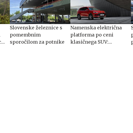
Slovenske železnice s
Namenska električna
i
pomembnim
platforma po ceni
ca
sporočilom za potnike
klasičnega SUV:
spoznajte MG S5 EV