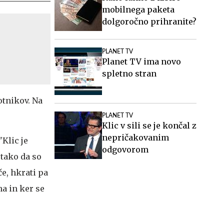
mobilnega paketa
dolgoročno prihranite?
PLANET TV
Planet TV ima novo
spletno stran
otnikov. Na
PLANET TV
Klic v sili se je končal z
nepričakovanim
Klic je
odgovorom
 tako da so
e, hkrati pa
na in ker se