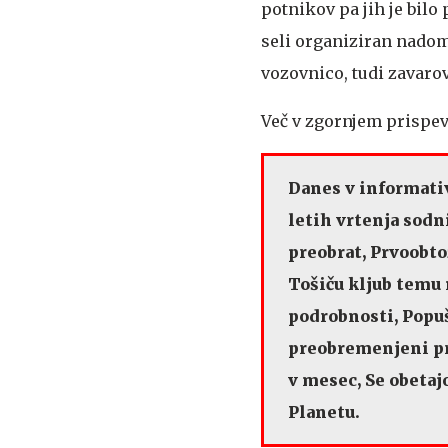
potnikov pa jih je bil
seli organiziran nadom
vozovnico, tudi zavaro
Več v zgornjem prispe
Danes v informativ
letih vrtenja sodn
preobrat, Prvoobto
Tošiču kljub temu 
podrobnosti, Popu
preobremenjeni pr
v mesec, Se obetaj
Planetu.