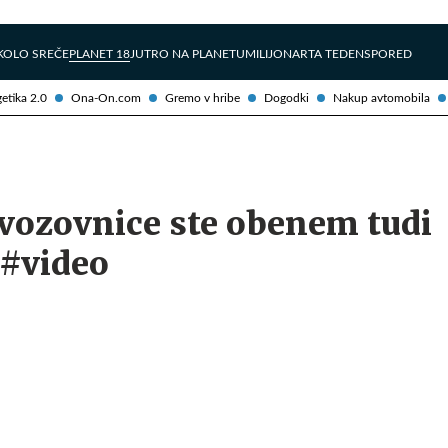
Želite prejemati e-novice?
Uživajmo pametno
KOLO SREČE
PLANET 18
JUTRO NA PLANETU
MILIJONAR
TA TEDEN
SPORED
etika 2.0
Ona-On.com
Gremo v hribe
Dogodki
Nakup avtomobila
vozovnice ste obenem tudi
 #video