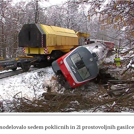
r sodelovalo sedem poklicnih in 21 prostovoljnih gasilce