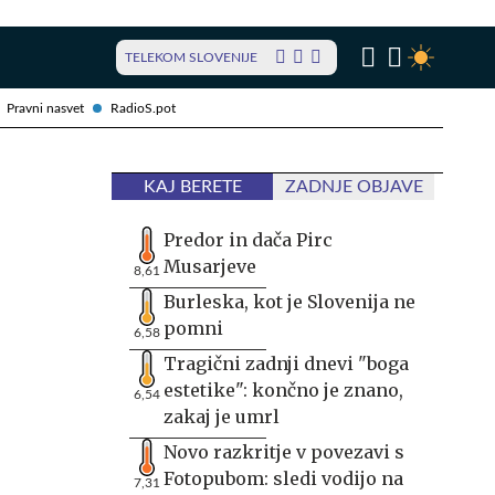
TELEKOM SLOVENIJE
Pravni nasvet
RadioS.pot
KAJ BERETE
ZADNJE OBJAVE
Predor in dača Pirc
Musarjeve
8,61
Burleska, kot je Slovenija ne
pomni
6,58
Tragični zadnji dnevi "boga
estetike": končno je znano,
6,54
zakaj je umrl
Novo razkritje v povezavi s
Fotopubom: sledi vodijo na
7,31