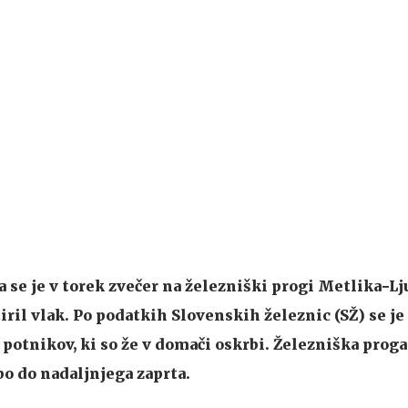
a se je v torek zvečer na železniški progi Metlika−Lj
iril vlak. Po podatkih Slovenskih železnic (SŽ) se je
 potnikov, ki so že v domači oskrbi. Železniška prog
bo do nadaljnjega zaprta.