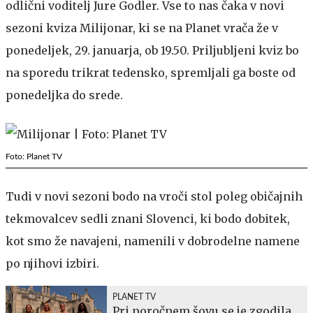
odlični voditelj Jure Godler. Vse to nas čaka v novi
sezoni kviza Milijonar, ki se na Planet vrača že v
ponedeljek, 29. januarja, ob 19.50. Priljubljeni kviz bo
na sporedu trikrat tedensko, spremljali ga boste od
ponedeljka do srede.
Foto: Planet TV
Tudi v novi sezoni bodo na vroči stol poleg običajnih
tekmovalcev sedli znani Slovenci, ki bodo dobitek,
kot smo že navajeni, namenili v dobrodelne namene
po njihovi izbiri.
PLANET TV
Pri poročnem šovu se je zgodila