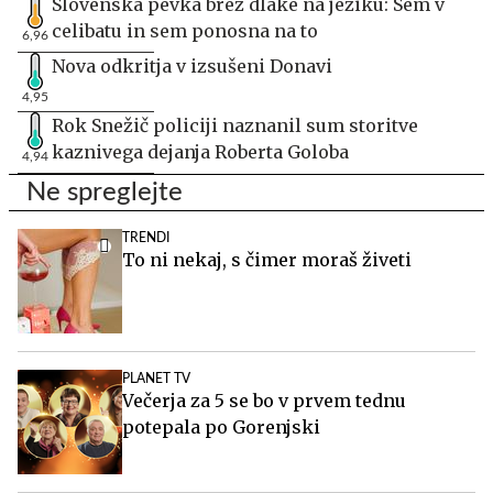
Slovenska pevka brez dlake na jeziku: Sem v
celibatu in sem ponosna na to
6,96
Nova odkritja v izsušeni Donavi
4,95
Rok Snežič policiji naznanil sum storitve
kaznivega dejanja Roberta Goloba
4,94
Ne spreglejte
TRENDI
To ni nekaj, s čimer moraš živeti
PLANET TV
Večerja za 5 se bo v prvem tednu
potepala po Gorenjski