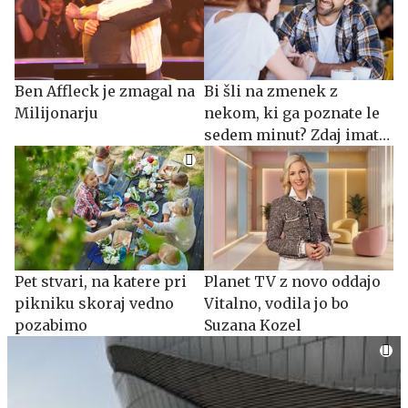
Ben Affleck je zmagal na
Bi šli na zmenek z
Milijonarju
nekom, ki ga poznate le
sedem minut? Zdaj imate
priložnost.
Pet stvari, na katere pri
Planet TV z novo oddajo
pikniku skoraj vedno
Vitalno, vodila jo bo
pozabimo
Suzana Kozel