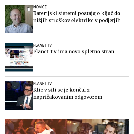
NOVICE
Baterijski sistemi postajajo ključ do
nižjih stroškov elektrike v podjetjih
PLANET TV
Planet TV ima novo spletno stran
PLANET TV
Klic v sili se je končal z
nepričakovanim odgovorom