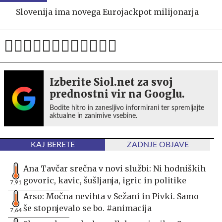
Slovenija ima novega Eurojackpot milijonarja
Izberite Siol.net za svoj
prednostni vir na Googlu.
Bodite hitro in zanesljivo informirani ter spremljajte
aktualne in zanimive vsebine.
KAJ BERETE
ZADNJE OBJAVE
Ana Tavčar srečna v novi službi: Ni hodniških
govoric, kavic, šušljanja, igric in politike
7,91
Arso: Močna nevihta v Sežani in Pivki. Samo
še stopnjevalo se bo. #animacija
7,64