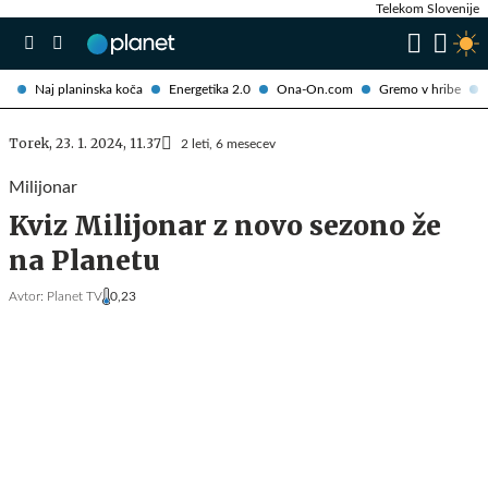
Telekom Slovenije
Naj planinska koča
Energetika 2.0
Ona-On.com
Gremo v hribe
Torek, 23. 1. 2024, 11.37
2 leti, 6 mesecev
Milijonar
Kviz Milijonar z novo sezono že
na Planetu
Avtor:
Planet TV
0,23