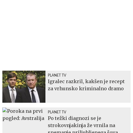
PLANET TV
Igralec razkril, kakšen je recept
za vrhunsko kriminalno dramo
PLANET TV
Po težki diagnozi se je
strokovnjakinja že vrnila na
snemanje priljubljenega šova