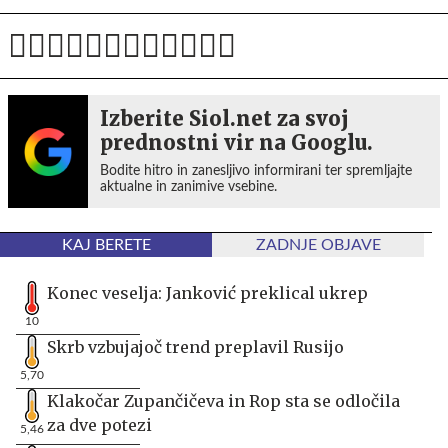
Izberite Siol.net za svoj
prednostni vir na Googlu.
Bodite hitro in zanesljivo informirani ter spremljajte
aktualne in zanimive vsebine.
KAJ BERETE
ZADNJE OBJAVE
Konec veselja: Janković preklical ukrep
10
Skrb vzbujajoč trend preplavil Rusijo
5,70
Klakočar Zupančičeva in Rop sta se odločila
za dve potezi
5,46