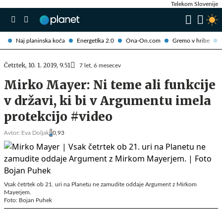
Telekom Slovenije
Naj planinska koča
Energetika 2.0
Ona-On.com
Gremo v hribe
Četrtek, 10. 1. 2019, 9.51
7 let, 6 mesecev
Mirko Mayer: Ni teme ali funkcije
v državi, ki bi v Argumentu imela
protekcijo #video
Avtor:
Eva Doljak
0,93
Vsak četrtek ob 21. uri na Planetu ne zamudite oddaje Argument z Mirkom
Mayerjem.
Foto: Bojan Puhek