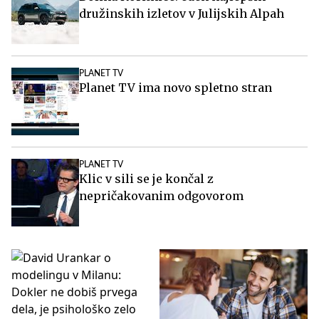
družinskih izletov v Julijskih Alpah
PLANET TV
Planet TV ima novo spletno stran
PLANET TV
Klic v sili se je končal z
nepričakovanim odgovorom