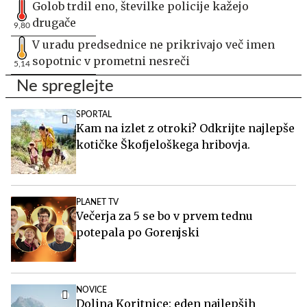
Golob trdil eno, številke policije kažejo
drugače
9,80
V uradu predsednice ne prikrivajo več imen
sopotnic v prometni nesreči
5,14
Ne spreglejte
SPORTAL
Kam na izlet z otroki? Odkrijte najlepše
kotičke Škofjeloškega hribovja.
PLANET TV
Večerja za 5 se bo v prvem tednu
potepala po Gorenjski
NOVICE
Dolina Koritnice: eden najlepših