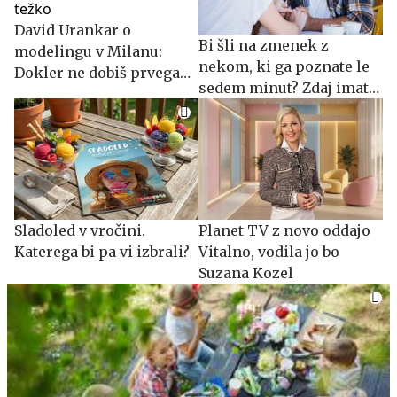
David Urankar o
Bi šli na zmenek z
modelingu v Milanu:
nekom, ki ga poznate le
Dokler ne dobiš prvega
sedem minut? Zdaj imate
dela, je psihološko zelo
priložnost.
težko
Sladoled v vročini.
Planet TV z novo oddajo
Katerega bi pa vi izbrali?
Vitalno, vodila jo bo
Suzana Kozel