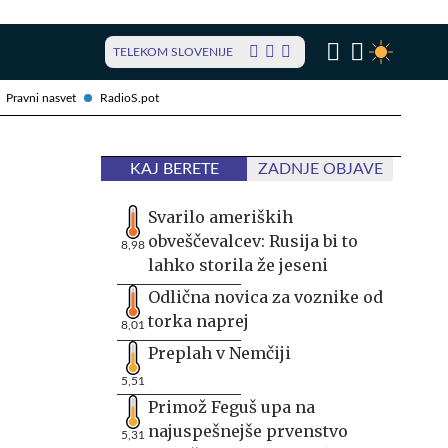
TELEKOM SLOVENIJE
Pravni nasvet
RadioS.pot
KAJ BERETE
ZADNJE OBJAVE
Svarilo ameriških
obveščevalcev: Rusija bi to
8,98
lahko storila že jeseni
Odlična novica za voznike od
torka naprej
8,01
Preplah v Nemčiji
5,51
Primož Feguš upa na
najuspešnejše prvenstvo
5,31