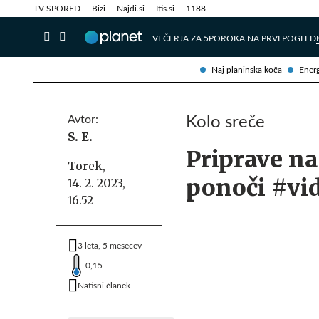
Info in obvestila
Tehnik
TV SPORED
Bizi
Najdi.si
Itis.si
1188
VEČERJA ZA 5
POROKA NA PRVI POGLED
Naj planinska koča
Energ
Avtor:
Kolo sreče
S. E.
Priprave na
Torek,
ponoči #vi
14. 2. 2023,
16.52
3 leta, 5 mesecev
0,15
Natisni članek