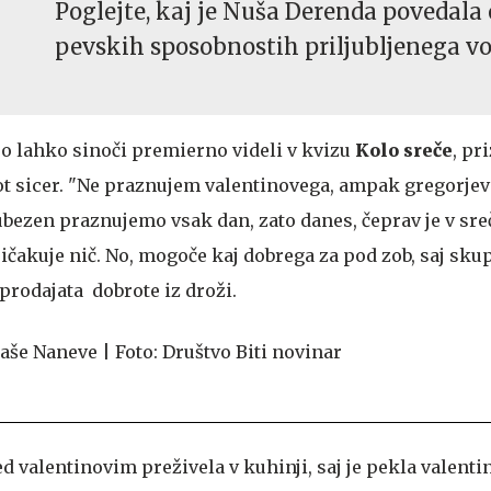
Poglejte, kaj je Nuša Derenda povedala 
pevskih sposobnostih priljubljenega vo
e jo lahko sinoči premierno videli v kvizu
Kolo sreče
, pr
ot sicer. "Ne praznujem valentinovega, ampak gregorjevo,
ubezen praznujemo vsak dan, zato danes, čeprav je v sreč
ičakuje nič. No, mogoče kaj dobrega za pod zob, saj skup
 prodajata dobrote iz droži.
ed valentinovim preživela v kuhinji, saj je pekla valenti