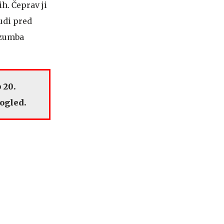
ih. Čeprav ji
tudi pred
i zumba
 20.
pogled.