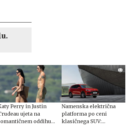
lu.
Katy Perry in Justin
Namenska električna
Trudeau ujeta na
platforma po ceni
romantičnem oddihu
klasičnega SUV:
na Azurni obali
spoznajte MG S5 EV