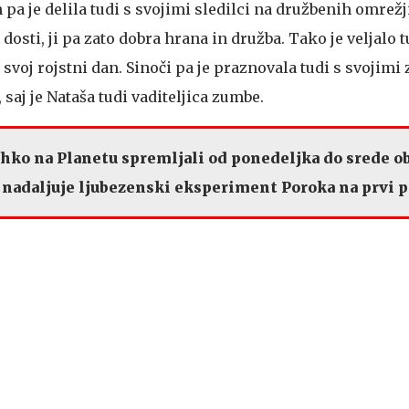
 pa je delila tudi s svojimi sledilci na družbenih omrežj
osti, ji pa zato dobra hrana in družba. Tako je veljalo 
 svoj rojstni dan. Sinoči pa je praznovala tudi s svojim
 saj je Nataša tudi vaditeljica zumbe.
ahko na Planetu spremljali od ponedeljka do srede ob
 se nadaljuje ljubezenski eksperiment Poroka na prvi 