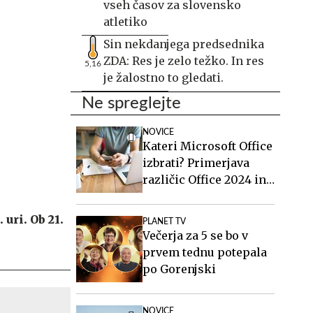
vseh časov za slovensko
atletiko
Sin nekdanjega predsednika
ZDA: Res je zelo težko. In res
5,16
je žalostno to gledati.
Ne spreglejte
NOVICE
Kateri Microsoft Office
izbrati? Primerjava
različic Office 2024 in
Office 2021.
uri. Ob 21.
PLANET TV
Večerja za 5 se bo v
prvem tednu potepala
po Gorenjski
NOVICE