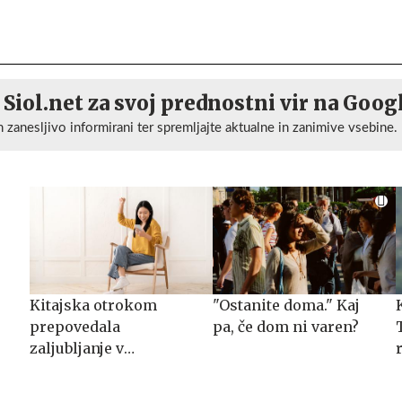
 Siol.net za svoj prednostni vir na Goog
n zanesljivo informirani ter spremljajte aktualne in zanimive vsebine.
Kitajska otrokom
"Ostanite doma." Kaj
prepovedala
pa, če dom ni varen?
zaljubljanje v
klepetalne robote