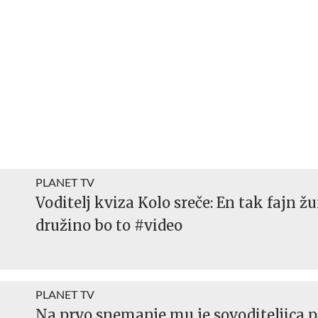
PLANET TV
Voditelj kviza Kolo sreče: En tak fajn žu
družino bo to #video
PLANET TV
Na prvo snemanje mu je sovoditeljica p