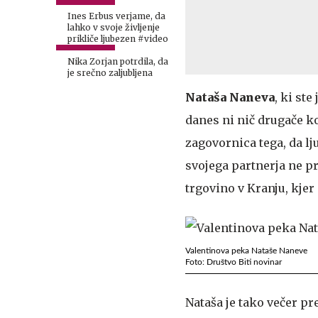
Ines Erbus verjame, da
lahko v svoje življenje
prikliče ljubezen #video
Nika Zorjan potrdila, da
je srečno zaljubljena
Nataša Naneva
, ki st
danes ni nič drugače k
zagovornica tega, da lj
svojega partnerja ne pr
trgovino v Kranju, kjer
Valentinova peka Nataše Naneve
Foto: Društvo Biti novinar
Nataša je tako večer pr