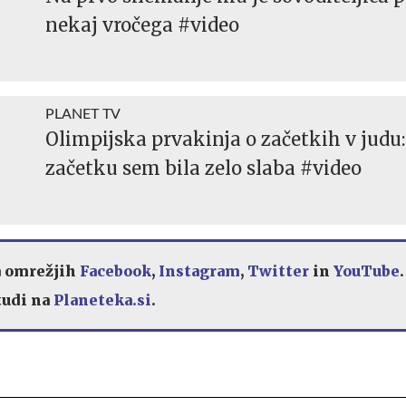
nekaj vročega #video
PLANET TV
Olimpijska prvakinja o začetkih v judu
začetku sem bila zelo slaba #video
a omrežjih
Facebook
,
Instagram
,
Twitter
in
YouTube
 tudi na
Planeteka.si
.