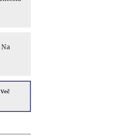
: Na
. Več