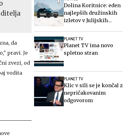
o
Dolina Koritnice: eden
ditelja
najlepših družinskih
izletov v Julijskih
Alpah
PLANET TV
izna, da
Planet TV ima novo
spletno stran
" pravi. Je
ni zvezi, od
aj vodita
PLANET TV
Klic v sili se je končal z
nepričakovanim
odgovorom
nove