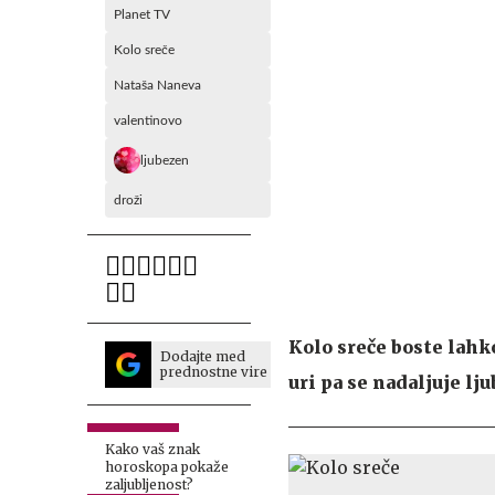
Planet TV
Kolo sreče
Nataša Naneva
valentinovo
ljubezen
droži
Kolo sreče boste lahko
Dodajte med
prednostne vire
uri pa se nadaljuje l
Kako vaš znak
horoskopa pokaže
zaljubljenost?