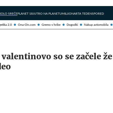
Želite prejemati e-novice?
Uživajmo pametno
KOLO SREČE
PLANET 18
JUTRO NA PLANETU
MILIJONAR
TA TEDEN
SPORED
etika 2.0
Ona-On.com
Gremo v hribe
Dogodki
Nakup avtomobila
 valentinovo so se začele že
deo