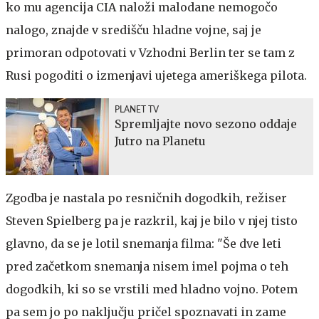
ko mu agencija CIA naloži malodane nemogočo
nalogo, znajde v središču hladne vojne, saj je
primoran odpotovati v Vzhodni Berlin ter se tam z
Rusi pogoditi o izmenjavi ujetega ameriškega pilota.
PLANET TV
Spremljajte novo sezono oddaje
Jutro na Planetu
Zgodba je nastala po resničnih dogodkih, režiser
Steven Spielberg pa je razkril, kaj je bilo v njej tisto
glavno, da se je lotil snemanja filma: "Še dve leti
pred začetkom snemanja nisem imel pojma o teh
dogodkih, ki so se vrstili med hladno vojno. Potem
pa sem jo po naključju pričel spoznavati in zame