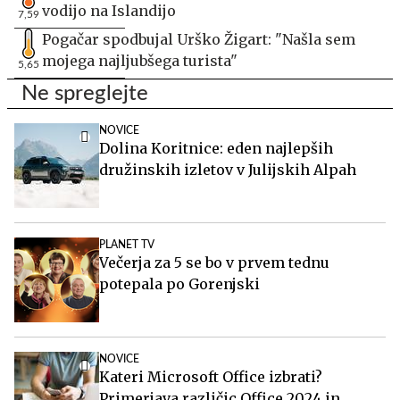
vodijo na Islandijo
7,59
Pogačar spodbujal Urško Žigart: "Našla sem
mojega najljubšega turista"
5,65
Ne spreglejte
NOVICE
Dolina Koritnice: eden najlepših
družinskih izletov v Julijskih Alpah
PLANET TV
Večerja za 5 se bo v prvem tednu
potepala po Gorenjski
NOVICE
Kateri Microsoft Office izbrati?
Primerjava različic Office 2024 in