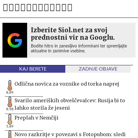
Izberite Siol.net za svoj
prednostni vir na Googlu.
Bodite hitro in zanesljivo informirani ter spremljajte
aktualne in zanimive vsebine.
KAJ BERETE
ZADNJE OBJAVE
Odlična novica za voznike od torka naprej
8,89
Svarilo ameriških obveščevalcev: Rusija bi to
lahko storila že jeseni
8,98
Preplah v Nemčiji
5,89
Novo razkritje v povezavi s Fotopubom: sledi