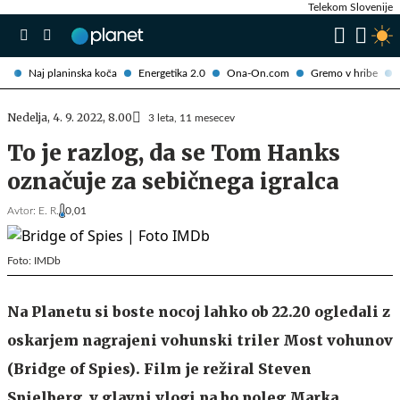
Telekom Slovenije
Naj planinska koča
Energetika 2.0
Ona-On.com
Gremo v hribe
Nedelja, 4. 9. 2022, 8.00
3 leta, 11 mesecev
To je razlog, da se Tom Hanks
označuje za sebičnega igralca
Avtor:
E. R.
0,01
Foto: IMDb
Na Planetu si boste nocoj lahko ob 22.20 ogledali z
oskarjem nagrajeni vohunski triler Most vohunov
(Bridge of Spies). Film je režiral Steven
Spielberg, v glavni vlogi pa bo poleg Marka