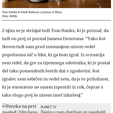
Tom Hanks in Mark Rylance v prizoru iz filma.
Foto: IMDb
Z njim se je strinjal tudi Tom Hanks, ki je priznal, da
tudi on prej ni poznal Jamesa Donovana: "Tako kot
Steven tudi sam pred snemanjem nisem vedel
popolnoma nič o liku, ki ga bom igral. Iz scenarija
sem videl, da gre za izjemnega odvetnika, ki je postal
del tako pomembnih šestih dni v zgodovini. Kot
igralec sem sebičen in vedel sem, da je to priložnost,
ki je enostavno ne smem izpustiti iz rok, čeprav s
tako vlogo prej še nisem imel izkušenj."
PLANET TV
Ženin s tem darilom ni navdušil