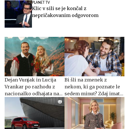
PLANET TV
Klic v sili se je končal z
nepričakovanim odgovorom
Dejan Vunjak in Lucija
Bi šli na zmenek z
Vrankar po razhodu z
nekom, ki ga poznate le
nacionalko odhajata na
sedem minut? Zdaj imate
Planet TV
priložnost.