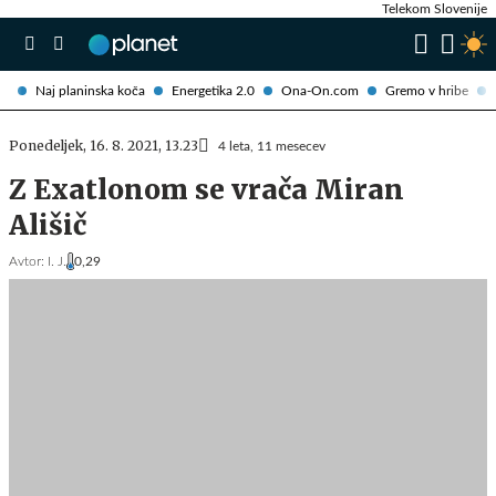
Telekom Slovenije
Naj planinska koča
Energetika 2.0
Ona-On.com
Gremo v hribe
Ponedeljek, 16. 8. 2021, 13.23
4 leta, 11 mesecev
Z Exatlonom se vrača Miran
Ališič
Avtor:
I. J.
0,29