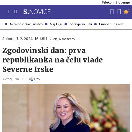
Telekom Slovenije
Aktivno državljanstvo
Naj Digi
Zdravje za jutri
Finančni nasveti
Sobota, 3. 2. 2024, 16.48
2 leti, 6 mesecev
Zgodovinski dan: prva
republikanka na čelu vlade
Severne Irske
Avtorji:
Na. R.,
STA
1,59