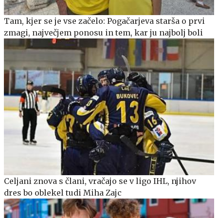
Tam, kjer se je vse začelo: Pogačarjeva starša o prvi
zmagi, največjem ponosu in tem, kar ju najbolj boli
Celjani znova s člani, vračajo se v ligo IHL, njihov
dres bo oblekel tudi Miha Zajc