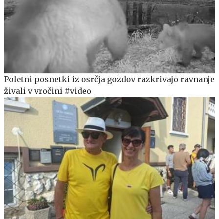
Poletni posnetki iz osrčja gozdov razkrivajo ravnanje
živali v vročini #video