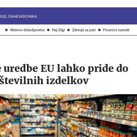
Želite prejemati e-novice?
Uživajmo pametno
OSEL DANES
KRONIKA
Aktivno državljanstvo
Naj Digi
Zdravje za jutri
Finančni nasveti
 uredbe EU lahko pride do
številnih izdelkov