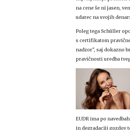
na cene še ni jasen, ve
udarec na svojih denar
Poleg tega Schüller op
s certifikatom pravične
nadzor", saj dokazno b
pravičnosti uredba tveg
EUDR ima po navedbah 
in degradaciji gozdov 