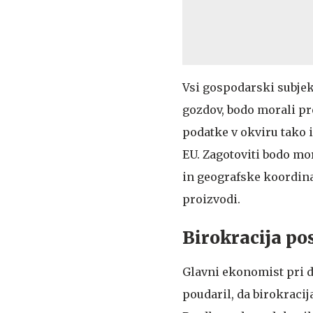
Vsi gospodarski subjekt
gozdov, bodo morali pre
podatke v okviru tako 
EU. Zagotoviti bodo mor
in geografske koordina
proizvodi.
Birokracija po
Glavni ekonomist pri 
poudaril, da birokracij