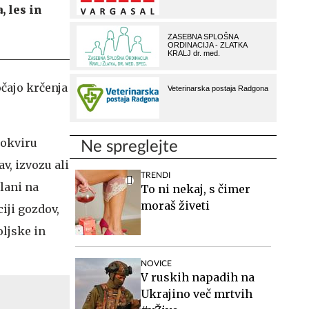
, les in
čajo krčenja
 okviru
Ne spreglejte
v, izvozu ali
TRENDI
elani na
To ni nekaj, s čimer
moraš živeti
iji gozdov,
oljske in
NOVICE
V ruskih napadih na
Ukrajino več mrtvih