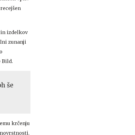
precejšen
 in izdelkov
lni zunanji
o
 Bild.
oh še
nemu krčenju
znovrstnosti.