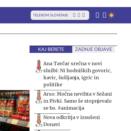
TELEKOM SLOVENIJE
KAJ BERETE
ZADNJE OBJAVE
Ana Tavčar srečna v novi
službi: Ni hodniških govoric,
9,77
kavic, šušljanja, igric in
politike
Arso: Močna nevihta v Sežani
in Pivki. Samo še stopnjevalo
8,31
se bo. #animacija
Nova odkritja v izsušeni
Donavi
8,75