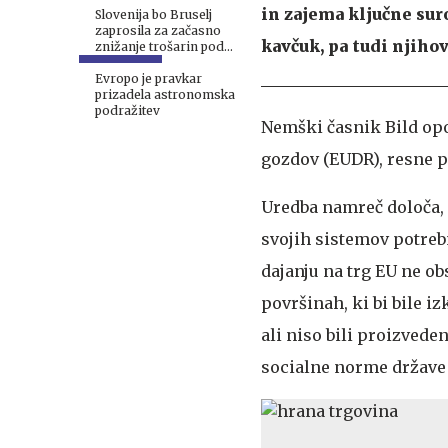
in zajema ključne suro
Slovenija bo Bruselj
zaprosila za začasno
kavčuk, pa tudi njiho
znižanje trošarin pod
evropski minimum
Evropo je pravkar
prizadela astronomska
podražitev
Nemški časnik Bild opo
gozdov (EUDR), resne p
Uredba namreč določa, 
svojih sistemov potrebn
dajanju na trg EU ne ob
površinah, ki bi bile i
ali niso bili proizved
socialne norme države 