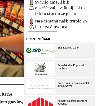
Svarilo ameriških
obveščevalcev: Rusija bi to
6,28
lahko storila že jeseni
Na Pašmanu našli truplo 24-
letnega Slovenca
7,46
, ki ne
jem gozdov,