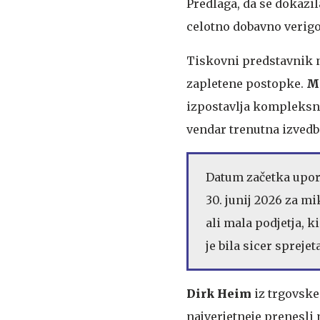
Predlaga, da se dokazil
celotno dobavno verigo
Tiskovni predstavnik n
zapletene postopke.
Ma
izpostavlja kompleksnos
vendar trenutna izvedba
Datum začetka upora
30. junij 2026 za m
ali mala podjetja, k
je bila sicer spreje
Dirk Heim
iz trgovske
najverjetneje prenesli