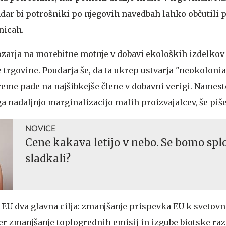
ndar bi potrošniki po njegovih navedbah lahko občutili 
nicah.
ozarja na morebitne motnje v dobavi ekoloških izdelkov
 trgovine. Poudarja še, da ta ukrep ustvarja "neokolonia
reme pade na najšibkejše člene v dobavni verigi. Namest
a nadaljnjo marginalizacijo malih proizvajalcev, še piše
NOVICE
Cene kakava letijo v nebo. Se bomo spl
sladkali?
EU dva glavna cilja: zmanjšanje prispevka EU k svetov
ter zmanjšanje toplogrednih emisij in izgube biotske ra