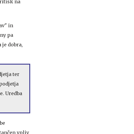
ritisk na
av" in
any pa
 je dobra,
jetja ter
podjetja
ke. Uredba
dbe
tančen vpliv