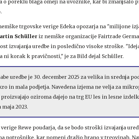
a o poreklu blaga omeji na uvoznike, kar bi zmanjšalo p
.
emške trgovske verige Edeka opozarja na "milijone izj
rtin Schüller
iz nemške organizacije Fairtrade Germ
t izvajanja uredbe in posledično visoke stroške. "Ideja
 ni korak k pravičnosti," je za Bild dejal Schüller.
be uredbe je 30. december 2025 za velika in srednja pod
ikro in mala podjetja. Navedena izjema ne velja za mikro
i proizvajajo oziroma dajejo na trg EU les in lesne izdel
ta maja 2023.
 verige Rewe poudarja, da se bodo stroški izvajanja ure
 na potrošnike, kar pomeni dražjo hrano v trgovinah. Na