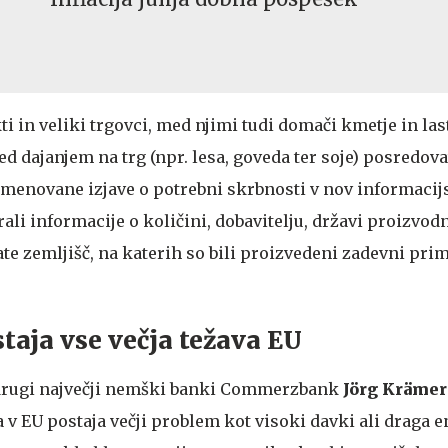
i in veliki trgovci, med njimi tudi domači kmetje in las
d dajanjem na trg (npr. lesa, goveda ter soje) posredov
imenovane izjave o potrebni skrbnosti v nov informacij
ali informacije o količini, dobavitelju, državi proizvod
te zemljišč, na katerih so bili proizvedeni zadevni pri
staja vse večja težava EU
drugi največji nemški banki Commerzbank
Jörg Krämer
a v EU postaja večji problem kot visoki davki ali draga e