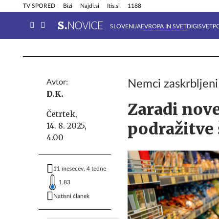
Info in obvestila
Tehnik
TV SPORED
Bizi
Najdi.si
Itis.si
1188
SLOVENIJA
EVROPA IN SVET
DIGISVET
P
Avtor:
Nemci zaskrbljeni
D.K.
Zaradi nove
Četrtek,
podražitve 
14. 8. 2025,
4.00
11 mesecev, 4 tedne
1,83
Natisni članek