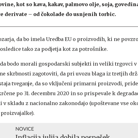
vine, kot so kava, kakav, palmovo olje, soja, govedina
ve derivate – od čokolade do usnjenih torbic.
zarja, da bo imela Uredba EU o proizvodih, ki ne povzro
osledice tako za podjetja kot za potrošnike.
da bodo morali gospodarski subjekti in veliki trgovci v
e skrbnosti zagotoviti, da pri uvozu blaga iz tretjih drža
staja tveganje, da so vključeni primarni proizvodi, prid
zkrčene po 31. decembru 2020 in so prispevale k degradac
eni v skladu z nacionalno zakonodajo (upoštevane vse ok
proizvajalke).
NOVICE
Inflacija julija dobila pospešek