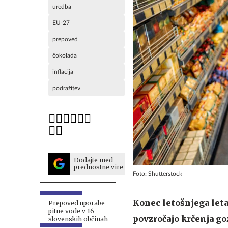
uredba
EU-27
prepoved
čokolada
inflacija
podražitev
Dodajte med
prednostne vire
Foto: Shutterstock
Konec letošnjega leta
Prepoved uporabe
pitne vode v 16
povzročajo krčenja go
slovenskih občinah