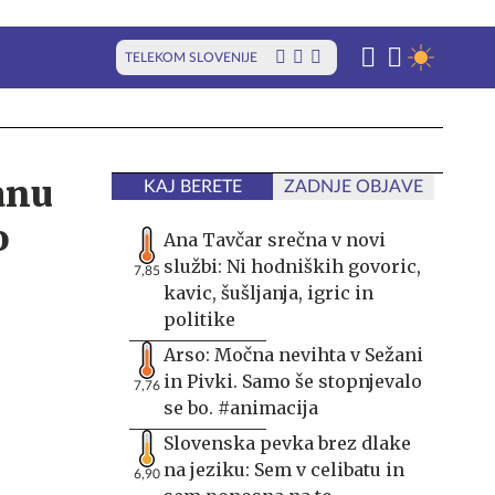
TELEKOM SLOVENIJE
anu
KAJ BERETE
ZADNJE OBJAVE
o
Ana Tavčar srečna v novi
službi: Ni hodniških govoric,
7,85
kavic, šušljanja, igric in
politike
Arso: Močna nevihta v Sežani
in Pivki. Samo še stopnjevalo
7,76
se bo. #animacija
Slovenska pevka brez dlake
na jeziku: Sem v celibatu in
6,90