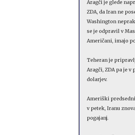
Aragči je glede nap
ZDA, da Iran ne pose
Washington neprakti
se je odpravil v Mask
Američani, imajo p
Teheran je pripravlj
Aragči, ZDA pa je v
dolarjev.
Ameriški predsedn
v petek, Iranu zno
pogajanj.