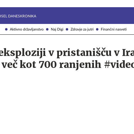
Želite prejemati e-novice?
Uživajmo pametno
OSEL DANES
KRONIKA
Aktivno državljanstvo
Naj Digi
Zdravje za jutri
Finančni nasveti
ksploziji v pristanišču v Ir
 več kot 700 ranjenih #vide