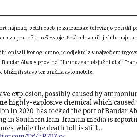
mrt najmanj petih oseb, je za iransko televizijo potrdil 
ca za pomoč in reševanje. Poškodovanih je bilo najmanj
diji opisali kot ogromno, je odjeknila v največjem trgo
a Bandar Abas v provinci Hormozgan ob južni obali Irana
e bližnjih stavb ter uničila avtomobile.
ive explosion, possibly caused by ammoniu
me highly-explosive chemical which caused 
ion in 2020, has rocked the port of Bandar Ab
g in Southern Iran. Iranian media is reporti
ures, while the death toll is still…
itter.com/TrVkR70Zzy