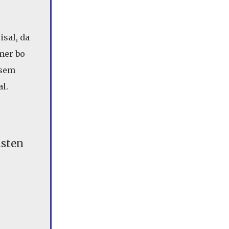
sal, da
emer bo
vsem
al.
asten