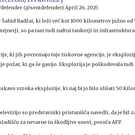
defender (@sentdefender)
April 26, 2025
 Šahid Radžai, ki leži več kot 1000 kilometrov južno od 
ejnerji, so pa tam tudi naftni tankerji in infrastruktura
je, ki jih povzemajo tuje tiskovne agencije, je eksplozij
 je požar, ki ga še gasijo. Eksplozija je poškodovala tudi
iskavo vzroka eksplozije, ki naj bi jo bilo slišati 50 kil
elevizijo so predstavniki pristanišča navedli, da je bil 
kladišču za nevarne in škodljive snovi, poroča AFP.