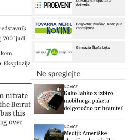
predstavnik
 700 ljudi.
vskem
. Eksplozija
Ne spreglejte
NOVICE
Kako lahko z izbiro
m nitrate
mobilnega paketa
the Beirut
dolgoročno prihranite?
bas this
ng over
NOVICE
Mediji: Ameriške