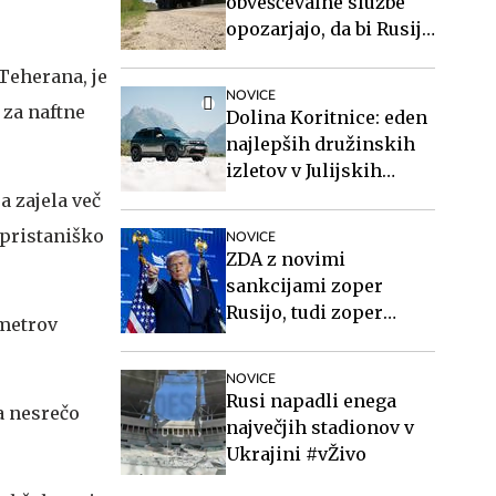
obveščevalne službe
opozarjajo, da bi Rusija
lahko že kmalu
Teherana, je
preizkusila Nato
NOVICE
 za naftne
Dolina Koritnice: eden
najlepših družinskih
izletov v Julijskih
Alpah
a zajela več
 pristaniško
NOVICE
ZDA z novimi
sankcijami zoper
Rusijo, tudi zoper
ometrov
Putina
NOVICE
Rusi napadli enega
za nesrečo
največjih stadionov v
Ukrajini #vŽivo