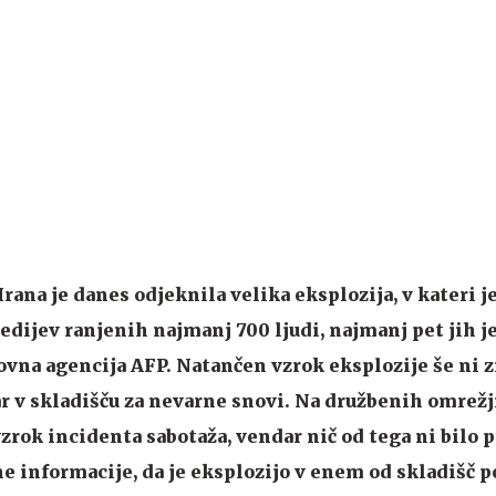
Irana je danes odjeknila velika eksplozija, v kateri je
dijev ranjenih najmanj 700 ljudi, najmanj pet jih j
ovna agencija AFP. Natančen vzrok eksplozije še ni 
ar v skladišču za nevarne snovi. Na družbenih omrežji
vzrok incidenta sabotaža, vendar nič od tega ni bilo 
ne informacije, da je eksplozijo v enem od skladišč p