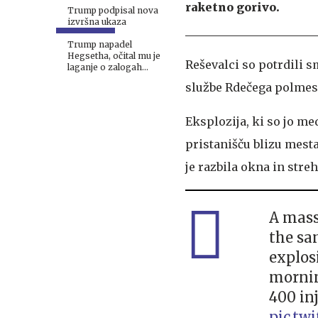
raketno gorivo.
Trump podpisal nova
izvršna ukaza
Trump napadel
Hegsetha, očital mu je
Reševalci so potrdili s
laganje o zalogah
streliva
službe Rdečega polmese
Eksplozija, ki so jo me
pristanišču blizu mest
je razbila okna in streh
A mass
the sa
explos
mornin
400 inj
pic.tw