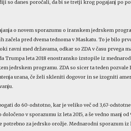
ji so danes poročali, da bi se tretji krog pogajanj po po
gajanja o novem sporazumu o iranskem jedrskem progr
h začela pred dvema tednoma v Maskatu. To je bilo prv
isoki ravni med državama, odkar so ZDA v času prvega m
a Trumpa leta 2018 enostransko izstopile iz mednaro
em jedrskem programu. ZDA so sicer ta teden pozvale I
enja urana, če želi skleniti dogovor in se izogniti am
vanju.
bogati do 60-odstotno, kar je veliko več od 3,67-odstotn
lo določeno v sporazumu iz leta 2015, a še vedno manj od
je potrebno za jedrsko orožje. Mednarodni sporazum iz l