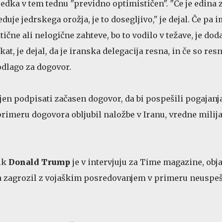
redka v tem tednu "previdno optimističen". "Če je edina 
duje jedrskega orožja, je to dosegljivo," je dejal. Če pa 
čne ali nelogične zahteve, bo to vodilo v težave, je dod
at, je dejal, da je iranska delegacija resna, in če so resn
odlago za dogovor.
en podpisati začasen dogovor, da bi pospešili pogajanja,
 primeru dogovora obljubil naložbe v Iranu, vredne milij
ik
Donald Trump
je v intervjuju za Time magazine, obj
va zagrozil z vojaškim posredovanjem v primeru neuspe