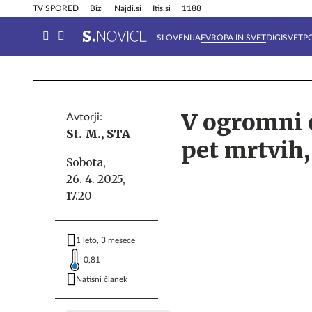
Info in obvestila
Tehnik
TV SPORED
Bizi
Najdi.si
Itis.si
1188
SLOVENIJA
EVROPA IN SVET
DIGISVET
P
V ogromni e
Avtorji:
St. M.,
STA
pet mrtvih,
Sobota,
26. 4. 2025,
17.20
1 leto, 3 mesece
0,81
Natisni članek