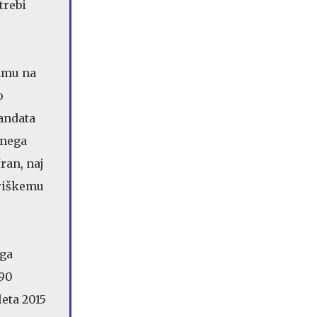
trebi
amu na
o
andata
dnega
ran, naj
eriškemu
ega
 90
eta 2015