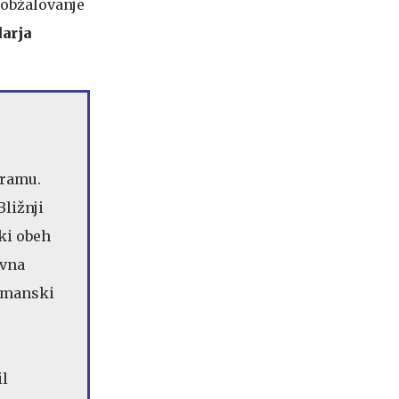
 obžalovanje
arja
gramu.
ližnji
ki obeh
ovna
 omanski
il