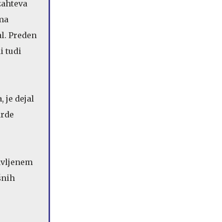
zahteva
ima
al. Preden
i tudi
 je dejal
arde
avljenem
šnih