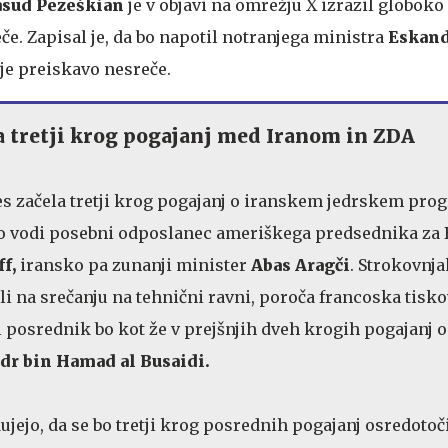
sud Pezeškian
je v objavi na omrežju X izrazil globoko
če. Zapisal je, da bo napotil notranjega ministra
Eskand
je preiskavo nesreče.
 tretji krog pogajanj med Iranom in ZDA
es začela tretji krog pogajanj o iranskem jedrskem pro
o vodi posebni odposlanec ameriškega predsednika za B
f,
iransko pa zunanji minister
Abas Aragči
. Strokovnja
ali na srečanju na tehnični ravni, poroča francoska tisk
i posrednik bo kot že v prejšnjih dveh krogih pogajanj
dr bin Hamad al Busaidi.
ujejo, da se bo tretji krog posrednih pogajanj osredotoč