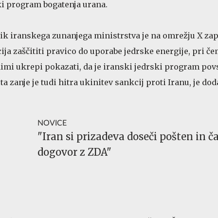
i program bogatenja urana.
k iranskega zunanjega ministrstva je na omrežju X zapi
ija zaščititi pravico do uporabe jedrske energije, pri č
imi ukrepi pokazati, da je iranski jedrski program po
a zanje je tudi hitra ukinitev sankcij proti Iranu, je dod
NOVICE
"Iran si prizadeva doseči pošten in č
dogovor z ZDA"