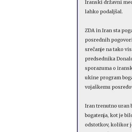
Iranski državni medi
lahko podaljšal.
ZDA in Iran sta po
posrednih pogovori
srečanje na tako v
predsednika Donald
sporazuma o iransk
ukine program bogat
vojaškemu posredo
Iran trenutno uran 
bogatenja, kot je bi
odstotkov, kolikor 