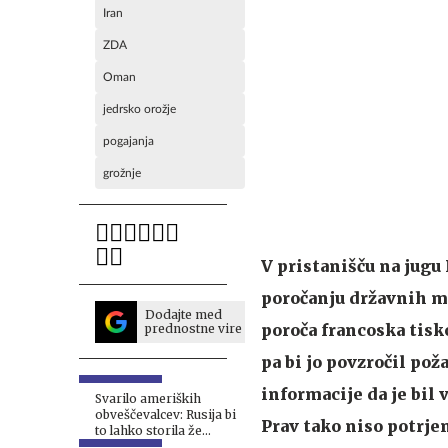
Iran
ZDA
Oman
jedrsko orožje
pogajanja
grožnje
V pristanišču na jugu 
poročanju državnih me
Dodajte med
poroča francoska tisk
prednostne vire
pa bi jo povzročil pož
informacije da je bil 
Svarilo ameriških
obveščevalcev: Rusija bi
Prav tako niso potrje
to lahko storila že
jeseni