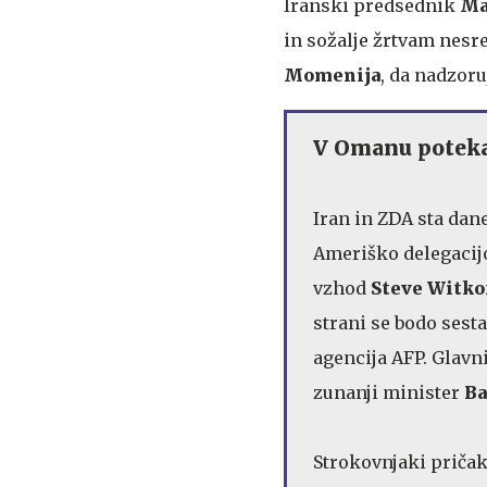
Iranski predsednik
Ma
in sožalje žrtvam nesre
Momenija
, da nadzoru
V Omanu poteka
Iran in ZDA sta dan
Ameriško delegacij
vzhod
Steve Witkof
strani se bodo sest
agencija AFP. Glavn
zunanji minister
Ba
Strokovnjaki pričak