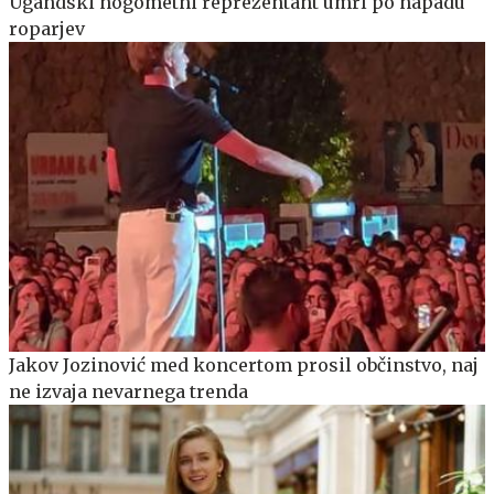
Ugandski nogometni reprezentant umrl po napadu
roparjev
Jakov Jozinović med koncertom prosil občinstvo, naj
ne izvaja nevarnega trenda