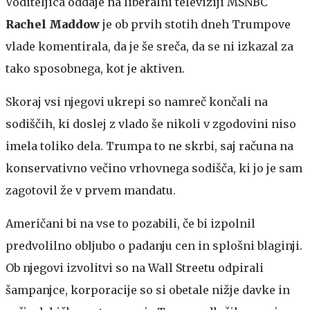
Voditeljica oddaje na liberalni televiziji MSNBC
Rachel Maddow
je ob prvih stotih dneh Trumpove
vlade komentirala, da je še sreča, da se ni izkazal za
tako sposobnega, kot je aktiven.
Skoraj vsi njegovi ukrepi so namreč končali na
sodiščih, ki doslej z vlado še nikoli v zgodovini niso
imela toliko dela. Trumpa to ne skrbi, saj računa na
konservativno večino vrhovnega sodišča, ki jo je sam
zagotovil že v prvem mandatu.
Američani bi na vse to pozabili, če bi izpolnil
predvolilno obljubo o padanju cen in splošni blaginji.
Ob njegovi izvolitvi so na Wall Streetu odpirali
šampanjce, korporacije so si obetale nižje davke in