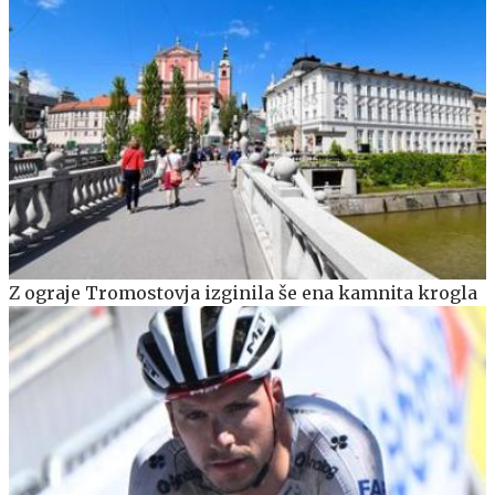
Z ograje Tromostovja izginila še ena kamnita krogla