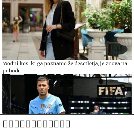
Modni kos, ki ga poznamo že desetletja, je znova na
pohodu