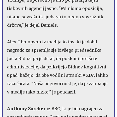
tiskovnih agencij jasno. "Mi nismo opozicija,
nismo sovražnik ljudstva in nismo sovražnik
države," je dejal Daniels.
Alex Thompson iz medija Axios, ki je dobil
nagrado za spremljanje bivšega predsednika
Joeja Bidna, pa je dejal, da poskusi prejšnje
administracije, da prikrijejo Bidnov kognitivni
upad, kažejo, da obe vodilni stranki v ZDA lahko
razočarata. "Naša odgovornost je, da je zaupanje
v medije tako nizko," je poudaril.
Anthony Zurcher
iz BBC, ki je bil nagrajen za
spremljanje vojne v Gazi, pa je novinarje pozval,