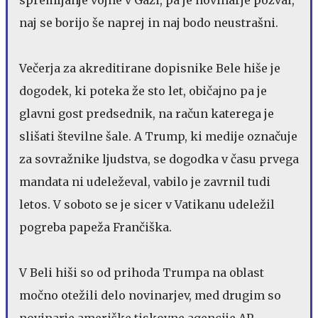
naj se borijo še naprej in naj bodo neustrašni.
Večerja za akreditirane dopisnike Bele hiše je
dogodek, ki poteka že sto let, običajno pa je
glavni gost predsednik, na račun katerega je
slišati številne šale. A Trump, ki medije označuje
za sovražnike ljudstva, se dogodka v času prvega
mandata ni udeleževal, vabilo je zavrnil tudi
letos. V soboto se je sicer v Vatikanu udeležil
pogreba papeža Frančiška.
V Beli hiši so od prihoda Trumpa na oblast
močno otežili delo novinarjev, med drugim so
novinarje ameriške tiskovne agencije AP