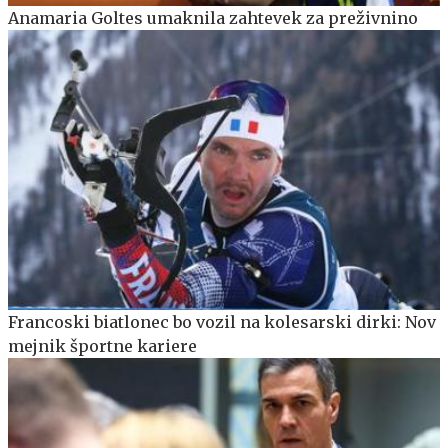
Anamaria Goltes umaknila zahtevek za preživnino
Francoski biatlonec bo vozil na kolesarski dirki: Nov
mejnik športne kariere