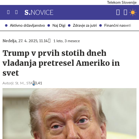
Telekom Slovenije
Aktivno državljanstvo
Naj Digi
Zdravje za jutri
Finančni nasveti
Nedelja, 27. 4. 2025, 11.14
1 leto, 3 mesece
Trump v prvih stotih dneh
vladanja pretresel Ameriko in
svet
Avtorji:
St. M.,
STA
0,41