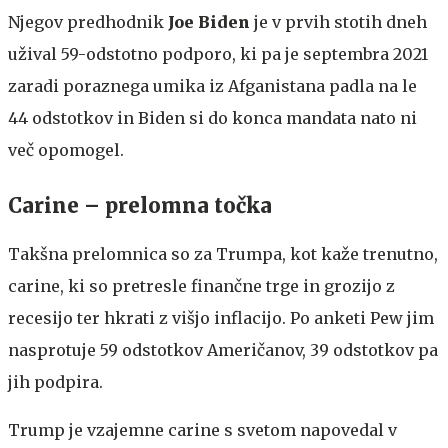
Njegov predhodnik
Joe Biden
je v prvih stotih dneh
užival 59-odstotno podporo, ki pa je septembra 2021
zaradi poraznega umika iz Afganistana padla na le
44 odstotkov in Biden si do konca mandata nato ni
več opomogel.
Carine – prelomna točka
Takšna prelomnica so za Trumpa, kot kaže trenutno,
carine, ki so pretresle finančne trge in grozijo z
recesijo ter hkrati z višjo inflacijo. Po anketi Pew jim
nasprotuje 59 odstotkov Američanov, 39 odstotkov pa
jih podpira.
Trump je vzajemne carine s svetom napovedal v