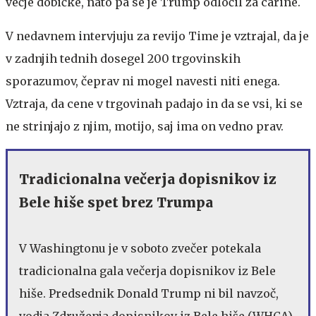
večje dobičke, nato pa se je Trump odločil za carine.
V nedavnem intervjuju za revijo Time je vztrajal, da je
v zadnjih tednih dosegel 200 trgovinskih
sporazumov, čeprav ni mogel navesti niti enega.
Vztraja, da cene v trgovinah padajo in da se vsi, ki se
ne strinjajo z njim, motijo, saj ima on vedno prav.
Tradicionalna večerja dopisnikov iz
Bele hiše spet brez Trumpa
V Washingtonu je v soboto zvečer potekala
tradicionalna gala večerja dopisnikov iz Bele
hiše. Predsednik Donald Trump ni bil navzoč,
vodja Združenja dopisnikov iz Bele hiše (WHCA)