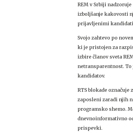
REM v Srbiji nadzoruje
izboljšanje kakovosti n
prijavljenimi kandidati
Svojo zahtevo po novem
ki je pristojen za razp
izbire članov sveta RE
netransparentnost. To 
kandidatov.
RTS blokade označuje za
zaposleni zaradi njih n
programsko shemo. Med 
dnevnoinformativno odd
prispevki.