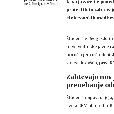
ki so jo začeli v pone
ne želim igrati v filmu
protestih in zahtevajo
elektronskih medijev
Študenti v Beogradu in
in vojvodinske javne r
poročanjem o študentsk
zjutraj končala, pred R
Zahtevajo nov j
prenehanje od
Študenti napovedujejo, 
sveta REM ali dokler R