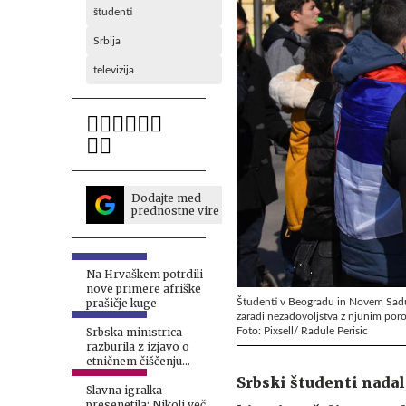
študenti
Srbija
televizija
Dodajte med
prednostne vire
Na Hrvaškem potrdili
nove primere afriške
Študenti v Beogradu in Novem Sadu s
prašičje kuge
zaradi nezadovoljstva z njunim por
Foto: Pixsell/ Radule Perisic
Srbska ministrica
razburila z izjavo o
etničnem čiščenju
Kosova
Srbski študenti nadal
Slavna igralka
presenetila: Nikoli več