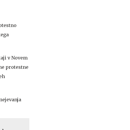
otestno
kega
taji v Novem
čne protestne
seh
omejevanja