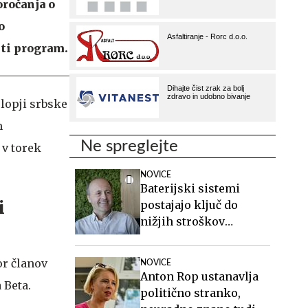
oročanja o
o
iti program.
lopji srbske
m
Ne spreglejte
 v torek
NOVICE
Baterijski sistemi
i
postajajo ključ do
nižjih stroškov
elektrike v podjetjih
or članov
NOVICE
Anton Rop ustanavlja
 Beta.
politično stranko,