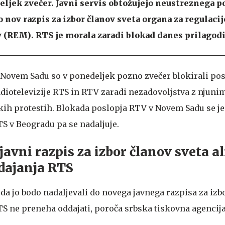
deljek zvečer. Javni servis obtožujejo neustreznega p
 nov razpis za izbor članov sveta organa za regulacij
 (REM). RTS je morala zaradi blokad danes prilagod
 Novem Sadu so v ponedeljek pozno zvečer blokirali pos
adiotelevizije RTS in RTV zaradi nezadovoljstva z njuni
ih protestih. Blokada poslopja RTV v Novem Sadu se je
TS v Beogradu pa se nadaljuje.
avni razpis za izbor članov sveta al
dajanja RTS
da jo bodo nadaljevali do novega javnega razpisa za izb
TS ne preneha oddajati, poroča srbska tiskovna agencija