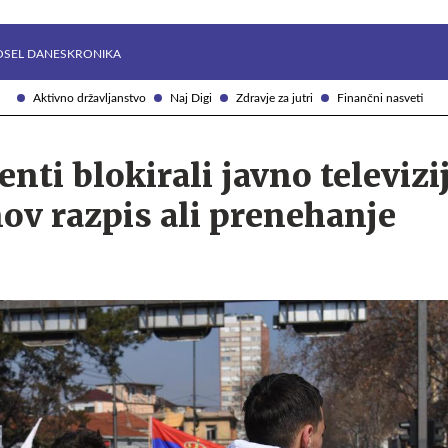
Želite prejemati e-novice?
Uživajmo pametno
OSEL DANES
KRONIKA
Aktivno državljanstvo
Naj Digi
Zdravje za jutri
Finančni nasveti
nti blokirali javno televizi
ov razpis ali prenehanje