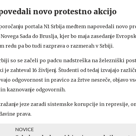
povedali novo protestno akcijo
 poročanju portala N1 Srbija medtem napovedali novo pr
d Novega Sada do Bruslja, kjer bo maja zasedanje Evrops
 redu pa bo tudi razprava o razmerah v Srbiji.
rbiji so se začeli po padcu nadstreška na železniški pos
i je zahteval 16 življenj. Študenti od tedaj izvajajo razli
evajo odgovornost in pravico za žrtve nesreče, objavo v
in kaznovanje odgovornih.
izražanje jeze zaradi sistemske korupcije in represije, 
davine prava.
NOVICE