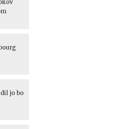
opkov
som
sbourg
dil jo bo