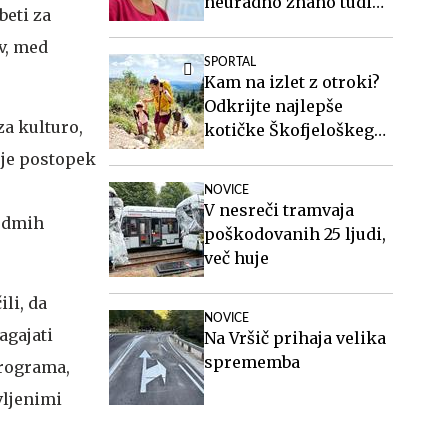
neuradno znano tudi
beti za
ime generalnega
ov, med
sekretarja
SPORTAL
Kam na izlet z otroki?
Odkrijte najlepše
za kulturo,
kotičke Škofjeloškega
hribovja.
a je postopek
NOVICE
V nesreči tramvaja
sedmih
poškodovanih 25 ljudi,
več huje
li, da
NOVICE
agajati
Na Vršič prihaja velika
sprememba
programa,
vljenimi