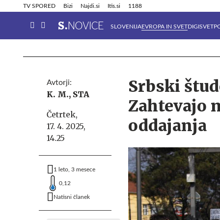
Info in obvestila
Tehnik
TV SPORED
Bizi
Najdi.si
Itis.si
1188
SLOVENIJA
EVROPA IN SVET
DIGISVET
P
Srbski štude
Avtorji:
K. M.,
STA
Zahtevajo n
Četrtek,
oddajanja
17. 4. 2025,
14.25
1 leto, 3 mesece
0,12
Natisni članek