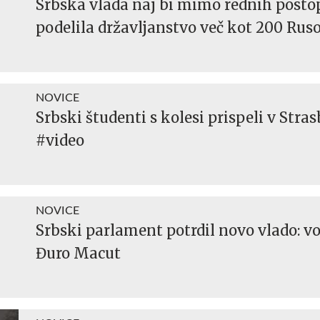
Srbska vlada naj bi mimo rednih post
podelila državljanstvo več kot 200 Ru
NOVICE
Srbski študenti s kolesi prispeli v Stra
#video
NOVICE
Srbski parlament potrdil novo vlado: vo
Đuro Macut