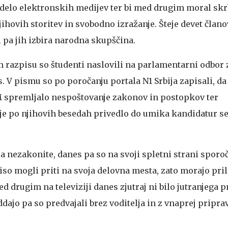
 delo elektronskih medijev ter bi med drugim moral skr
jihovih storitev in svobodno izražanje. Šteje devet član
 pa jih izbira narodna skupščina.
 razpisu so študenti naslovili na parlamentarni odbor 
is. V pismu so po poročanju portala N1 Srbija zapisali, d
M spremljalo nespoštovanje zakonov in postopkov ter
je po njihovih besedah privedlo do umika kandidatur 
 nezakonite, danes pa so na svoji spletni strani sporoči
iso mogli priti na svoja delovna mesta, zato morajo pril
drugim na televiziji danes zjutraj ni bilo jutranjega 
ajo pa so predvajali brez voditelja in z vnaprej pripra