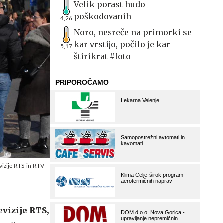
Velik porast hudo
poškodovanih
4,26
Noro, nesreče na primorki se
kar vrstijo, počilo je kar
5,17
štirikrat #foto
vizije RTS in RTV
evizije RTS,