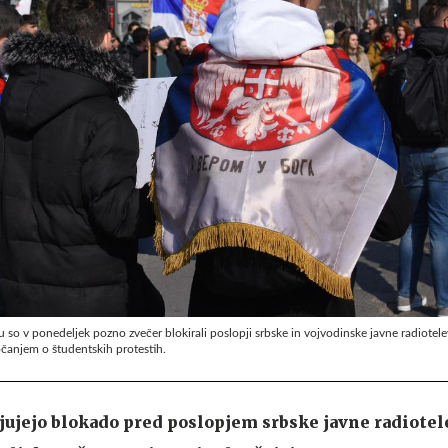
o v ponedeljek pozno zvečer blokirali poslopji srbske in vojvodinske javne radiotele
očanjem o študentskih protestih.
jujejo blokado pred poslopjem srbske javne radiotel