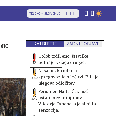
TELEKOM SLOVENIJE
jo:
KAJ BERETE
ZADNJE OBJAVE
Golob trdil eno, številke
policije kažejo drugače
10
Naša pevka odkrito
spregovorila o ločitvi: Bila je
5,80
njegova odločitev
Fenomen Nafte. Čez noč
ostali brez milijonov
5,43
Viktorja Orbana, a je sledila
senzacija.