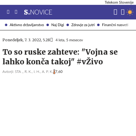
Telekom Slovenije
Aktivno državljanstvo
Naj Digi
Zdravje za jutri
Finančni nasveti
Ponedeljek, 7. 3. 2022, 5.28
4 leta, 5 mesecev
To so ruske zahteve: "Vojna se
lahko konča takoj" #vŽivo
Avtorji:
STA ,,
R. K.,
I. H.,
A. P. K.
7,60