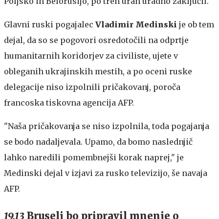
Poljsko in Belorusijo, po treh urah uradno zaključil.
Glavni ruski pogajalec
Vladimir Medinski
je ob tem
dejal, da so se pogovori osredotočili na odprtje
humanitarnih koridorjev za civiliste, ujete v
obleganih ukrajinskih mestih, a po oceni ruske
delegacije niso izpolnili pričakovanj, poroča
francoska tiskovna agencija AFP.
"Naša pričakovanja se niso izpolnila, toda pogajanja
se bodo nadaljevala. Upamo, da bomo naslednjič
lahko naredili pomembnejši korak naprej," je
Medinski dejal v izjavi za rusko televizijo, še navaja
AFP.
19.13
Bruselj bo pripravil mnenje o