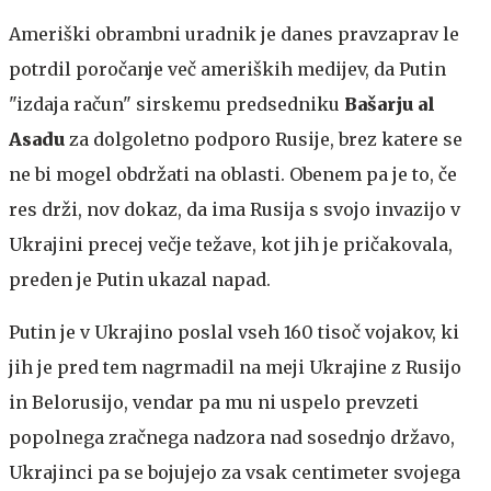
Ameriški obrambni uradnik je danes pravzaprav le
potrdil poročanje več ameriških medijev, da Putin
"izdaja račun" sirskemu predsedniku
Bašarju al
Asadu
za dolgoletno podporo Rusije, brez katere se
ne bi mogel obdržati na oblasti. Obenem pa je to, če
res drži, nov dokaz, da ima Rusija s svojo invazijo v
Ukrajini precej večje težave, kot jih je pričakovala,
preden je Putin ukazal napad.
Putin je v Ukrajino poslal vseh 160 tisoč vojakov, ki
jih je pred tem nagrmadil na meji Ukrajine z Rusijo
in Belorusijo, vendar pa mu ni uspelo prevzeti
popolnega zračnega nadzora nad sosednjo državo,
Ukrajinci pa se bojujejo za vsak centimeter svojega