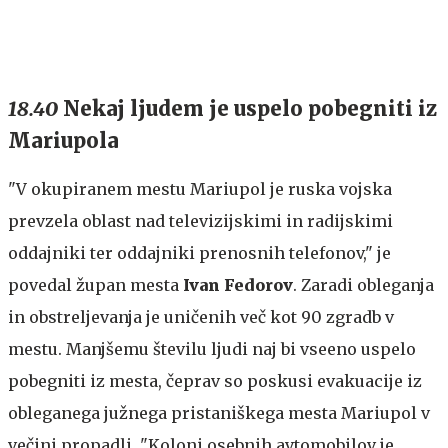
18.40
Nekaj ljudem je uspelo pobegniti iz
Mariupola
"V okupiranem mestu Mariupol je ruska vojska
prevzela oblast nad televizijskimi in radijskimi
oddajniki ter oddajniki prenosnih telefonov," je
povedal župan mesta
Ivan Fedorov
. Zaradi obleganja
in obstreljevanja je uničenih več kot 90 zgradb v
mestu. Manjšemu številu ljudi naj bi vseeno uspelo
pobegniti iz mesta, čeprav so poskusi evakuacije iz
obleganega južnega pristaniškega mesta Mariupol v
večini propadli. "Koloni osebnih avtomobilov je