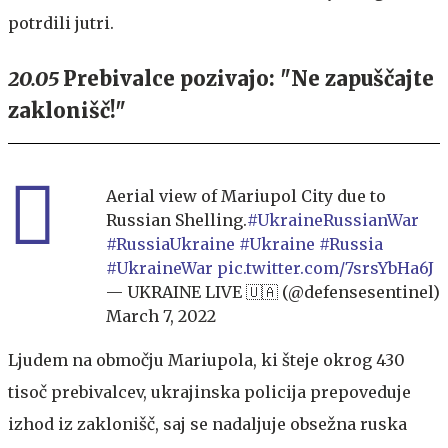
potrdili jutri.
20.05
Prebivalce pozivajo: "Ne zapuščajte
zaklonišč!"
Aerial view of Mariupol City due to
Russian Shelling.
#UkraineRussianWar
#RussiaUkraine
#Ukraine
#Russia
#UkraineWar
pic.twitter.com/7srsYbHa6J
— UKRAINE LIVE 🇺🇦 (@defensesentinel)
March 7, 2022
Ljudem na območju Mariupola, ki šteje okrog 430
tisoč prebivalcev, ukrajinska policija prepoveduje
izhod iz zaklonišč, saj se nadaljuje obsežna ruska