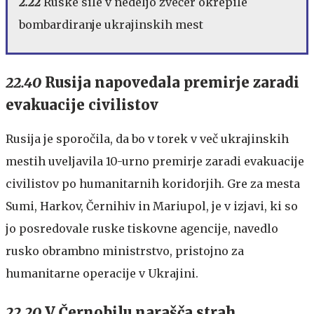
2.22
Ruske sile v nedeljo zvečer okrepile
bombardiranje ukrajinskih mest
22.40
Rusija napovedala premirje zaradi
evakuacije civilistov
Rusija je sporočila, da bo v torek v več ukrajinskih
mestih uveljavila 10-urno premirje zaradi evakuacije
civilistov po humanitarnih koridorjih. Gre za mesta
Sumi, Harkov, Černihiv in Mariupol, je v izjavi, ki so
jo posredovale ruske tiskovne agencije, navedlo
rusko obrambno ministrstvo, pristojno za
humanitarne operacije v Ukrajini.
22.20
V Černobilu narašča strah