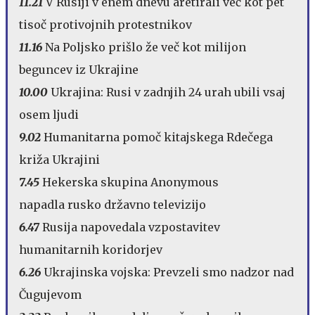
11.21
V Rusiji v enem dnevu aretirali več kot pet
tisoč protivojnih protestnikov
11.16
Na Poljsko prišlo že več kot milijon
beguncev iz Ukrajine
10.00
Ukrajina: Rusi v zadnjih 24 urah ubili vsaj
osem ljudi
9.02
Humanitarna pomoč kitajskega Rdečega
križa Ukrajini
7.45
Hekerska skupina Anonymous
napadla rusko državno televizijo
6.47
Rusija napovedala vzpostavitev
humanitarnih koridorjev
6.26
Ukrajinska vojska: Prevzeli smo nadzor nad
Čugujevom