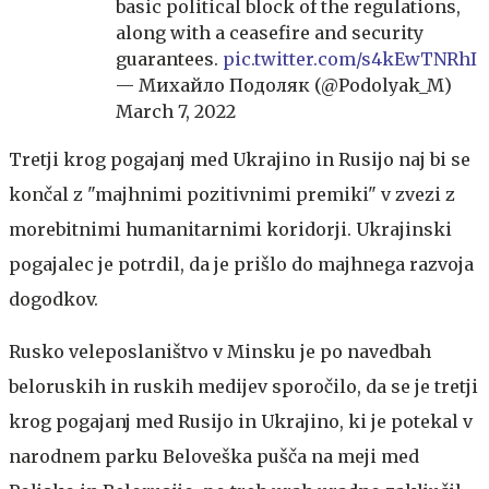
basic political block of the regulations,
along with a ceasefire and security
guarantees.
pic.twitter.com/s4kEwTNRhI
— Михайло Подоляк (@Podolyak_M)
March 7, 2022
Tretji krog pogajanj med Ukrajino in Rusijo naj bi se
končal z "majhnimi pozitivnimi premiki" v zvezi z
morebitnimi humanitarnimi koridorji. Ukrajinski
pogajalec je potrdil, da je prišlo do majhnega razvoja
dogodkov.
Rusko veleposlaništvo v Minsku je po navedbah
beloruskih in ruskih medijev sporočilo, da se je tretji
krog pogajanj med Rusijo in Ukrajino, ki je potekal v
narodnem parku Beloveška pušča na meji med