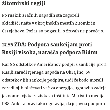
žitomirski regiji
Po ruskih zračnih napadih sta zagoreli
skladišči nafte v ukrajinskih mestih Žitomir in
Černjahovo. Požar so pogasili, o žrtvah ne poročajo.
21.55
ZDA: Podpora sankcijam proti
Rusiji visoka, narašča podpora Bidnu
Kar 86 odstotkov Američanov podpira sankcije proti
Rusiji zaradi njenega napada na Ukrajino, 69
odstotkov jih sankcije podpira, tudi če bodo morali
zaradi njih plačevati več za energijo, ugotavlja zadnja
javnomnenjska raziskava inštituta Marist in medija
PBS. Anketa prav tako ugotavlja, da je javna podpora