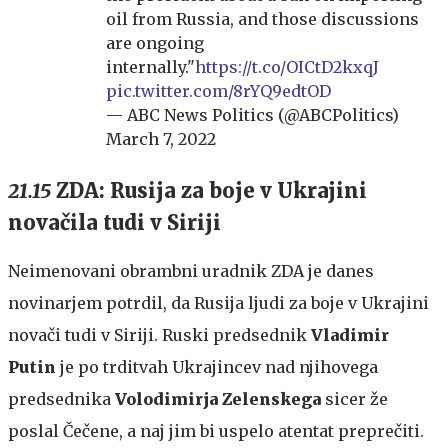
oil from Russia, and those discussions
are ongoing
internally."
https://t.co/OICtD2kxqJ
pic.twitter.com/8rYQ9edtOD
— ABC News Politics (@ABCPolitics)
March 7, 2022
21.15
ZDA: Rusija za boje v Ukrajini
novačila tudi v Siriji
Neimenovani obrambni uradnik ZDA je danes
novinarjem potrdil, da Rusija ljudi za boje v Ukrajini
novači tudi v Siriji. Ruski predsednik
Vladimir
Putin
je po trditvah Ukrajincev nad njihovega
predsednika
Volodimirja Zelenskega
sicer že
poslal Čečene, a naj jim bi uspelo atentat preprečiti.