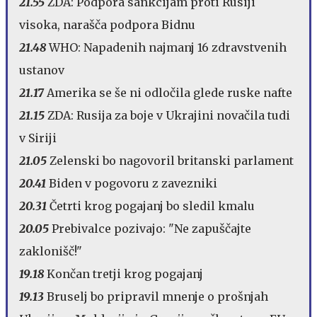
21.55
ZDA: Podpora sankcijam proti Rusiji
visoka, narašča podpora Bidnu
21.48
WHO: Napadenih najmanj 16 zdravstvenih
ustanov
21.17
Amerika se še ni odločila glede ruske nafte
21.15
ZDA: Rusija za boje v Ukrajini novačila tudi
v Siriji
21.05
Zelenski bo nagovoril britanski parlament
20.41
Biden v pogovoru z zavezniki
20.31
Četrti krog pogajanj bo sledil kmalu
20.05
Prebivalce pozivajo: "Ne zapuščajte
zaklonišč!"
19.18
Končan tretji krog pogajanj
19.13
Bruselj bo pripravil mnenje o prošnjah