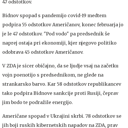
47 odstotkov.
Bidnov spopad s pandemijo covid-19 medtem
podpira 55 odstotkov Američanov, konec februarja jo
je le 47 odstotkov. "Pod vodo" pa predsednik še
naprej ostaja pri ekonomiji, kjer njegovo politiko
odobrava 45 odstotkov Američanov.
V ZDA je sicer običajno, da se ljudje vsaj na začetku
vojn poenotijo s predsednikom, ne glede na
strankarsko barvo. Kar 58 odstotkov republikancev
tako podpira Bidnove sankcije proti Rusiji, čeprav
jim bodo te podražile energijo.
Američane spopad v Ukrajini skrbi. 78 odstotkov se
jih boji ruskih kibernetskih napadov na ZDA, prav