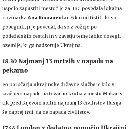
uspelo zapustiti mesto," je za BBC povedala lokalna
novinarka
Ana Romanenko
. Eden od tistih, ki so
pobegnili, ji je povedal, da so z vožnjo po
podeželskih cestah in v zavetju teme lahko dosegli
ozemlje, ki ga nadzoruje Ukrajina.
18.30
Najmanj 13 mrtvih v napadu na
pekarno
Po poročanju ukrajinske državne službe je bilo v
zračnem napadu na tovarno kruha v mestu Makariv
tik pred Kijevom ubitih najmanj 13 civilistov. Rusija
še naprej trdi, da ne napada civilistov.
17.44
London z dodatno pomočjo Ukrajini