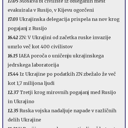
17.05
Moskva bi civiliste iz obleganih mest
evakuirala v Rusijo, v Kijevu ogorčeni
17.03
Ukrajinska delegacija prispela na nov krog
pogajanj z Rusijo
16.42
ZN: V Ukrajini od začetka ruske invazije
umrlo več kot 400 civilistov
16.15
IAEA poroča o uničenju ukrajinskega
jedrskega laboratorija
15.44
Iz Ukrajine po podatkih ZN zbežalo že več
kot 1,7 milijona ljudi
12.37
Tretji krog mirovnih pogajanj med Rusijo
in Ukrajino
12.35
Ruska vojska nadaljuje napade v različnih
delih Ukrajine