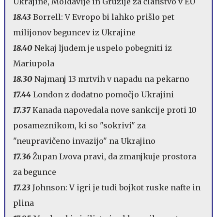
Ukrajine, Moldavije in Gruzije za članstvo v EU
18.43
Borrell: V Evropo bi lahko prišlo pet
milijonov beguncev iz Ukrajine
18.40
Nekaj ljudem je uspelo pobegniti iz
Mariupola
18.30
Najmanj 13 mrtvih v napadu na pekarno
17.44
London z dodatno pomočjo Ukrajini
17.37
Kanada napovedala nove sankcije proti 10
posameznikom, ki so "sokrivi" za
"neupravičeno invazijo" na Ukrajino
17.36
Župan Lvova pravi, da zmanjkuje prostora
za begunce
17.23
Johnson: V igri je tudi bojkot ruske nafte in
plina