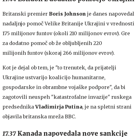
Britanski premier
Boris Johnson
je danes napovedal
nadaljnjo pomoč Velike Britanije Ukrajini v vrednosti
175 milijonov funtov (okoli 210 milijonov evrov). Gre
za dodatno pomoč ob že obljubljenih 220
milijonih funtov (skoraj 266 milijonov evrov).
Kot je dejal ob tem, je "to trenutek, da prijatelji
Ukrajine ustvarijo koalicijo humanitarne,
gospodarske in obrambne vojaške podpore", da bi
zagotovili neuspeh "katastrofalne invazije" ruskega
predsednika
Vladimirja Putina
, je na spletni strani
objavila britanska mreža BBC.
17.37
Kanada napovedala nove sankcije