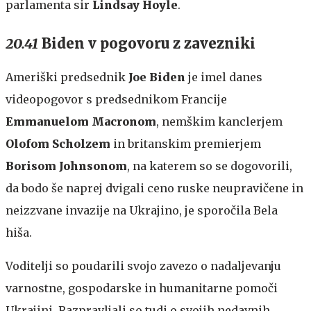
parlamenta sir
Lindsay Hoyle
.
20.41
Biden v pogovoru z zavezniki
Ameriški predsednik
Joe Biden
je imel danes
videopogovor s predsednikom Francije
Emmanuelom Macronom
, nemškim kanclerjem
Olofom Scholzem
in britanskim premierjem
Borisom Johnsonom
, na katerem so se dogovorili,
da bodo še naprej dvigali ceno ruske neupravičene in
neizzvane invazije na Ukrajino, je sporočila Bela
hiša.
Voditelji so poudarili svojo zavezo o nadaljevanju
varnostne, gospodarske in humanitarne pomoči
Ukrajini. Razpravljali so tudi o svojih nedavnih