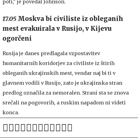
poti," je povedal Johnson.
17.05
Moskva bi civiliste iz obleganih
mest evakuirala v Rusijo, v Kijevu
ogorčeni
Rusija je danes predlagala vzpostavitev
humanitarnih koridorjev za civiliste iz štirih
obleganih ukrajinskih mest, vendar naj bi ti v
glavnem vodili v Rusijo, zato je ukrajinska stran
predlog označila za nemoralen. Strani sta se znova
srečali na pogovorih, a ruskim napadom ni videti
konca.
Rusija je zjutraj napovedala prekinitev ognja ter
odprtje humanitarnih koridorjev v Ukrajini za