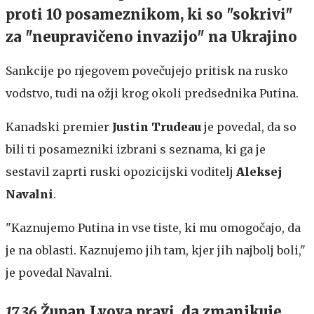
proti 10 posameznikom, ki so "sokrivi"
za "neupravičeno invazijo" na Ukrajino
Sankcije po njegovem povečujejo pritisk na rusko
vodstvo, tudi na ožji krog okoli predsednika Putina.
Kanadski premier
Justin Trudeau
je povedal, da so
bili ti posamezniki izbrani s seznama, ki ga je
sestavil zaprti ruski opozicijski voditelj
Aleksej
Navalni
.
"Kaznujemo Putina in vse tiste, ki mu omogočajo, da
je na oblasti. Kaznujemo jih tam, kjer jih najbolj boli,"
je povedal Navalni.
17.36
Župan Lvova pravi, da zmanjkuje