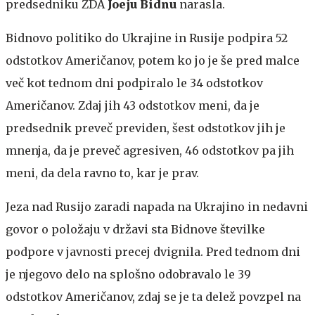
predsedniku ZDA
Joeju Bidnu
narasla.
Bidnovo politiko do Ukrajine in Rusije podpira 52
odstotkov Američanov, potem ko jo je še pred malce
več kot tednom dni podpiralo le 34 odstotkov
Američanov. Zdaj jih 43 odstotkov meni, da je
predsednik preveč previden, šest odstotkov jih je
mnenja, da je preveč agresiven, 46 odstotkov pa jih
meni, da dela ravno to, kar je prav.
Jeza nad Rusijo zaradi napada na Ukrajino in nedavni
govor o položaju v državi sta Bidnove številke
podpore v javnosti precej dvignila. Pred tednom dni
je njegovo delo na splošno odobravalo le 39
odstotkov Američanov, zdaj se je ta delež povzpel na