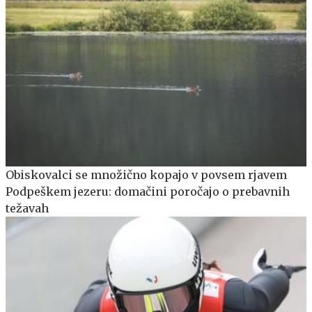
Obiskovalci se množično kopajo v povsem rjavem
Podpeškem jezeru: domačini poročajo o prebavnih
težavah