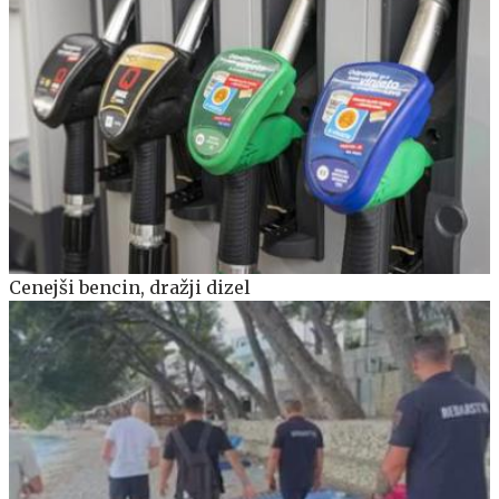
Cenejši bencin, dražji dizel