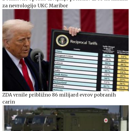
za nevrologijo UKC Maribor
ZDA vrnile približno 86 milijard evrov pobranih
carin