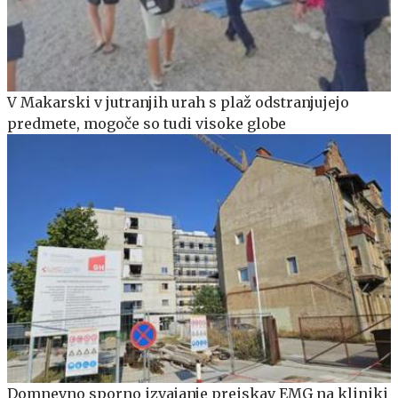
V Makarski v jutranjih urah s plaž odstranjujejo
predmete, mogoče so tudi visoke globe
Domnevno sporno izvajanje preiskav EMG na kliniki