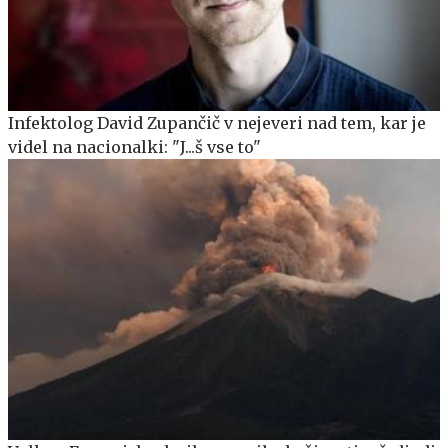
Infektolog David Zupančič v nejeveri nad tem, kar je
videl na nacionalki: "J...š vse to"