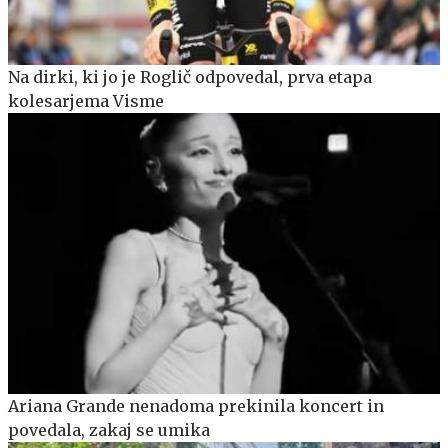
Na dirki, ki jo je Roglič odpovedal, prva etapa
kolesarjema Visme
Ariana Grande nenadoma prekinila koncert in
povedala, zakaj se umika