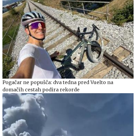
Pogačar ne popušča: dva tedna pred Vuelto na
domačih cestah podira rekorde