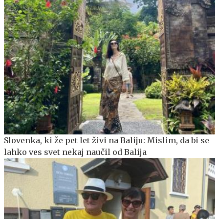
Slovenka, ki že pet let živi na Baliju: Mislim, da bi se
lahko ves svet nekaj naučil od Balija