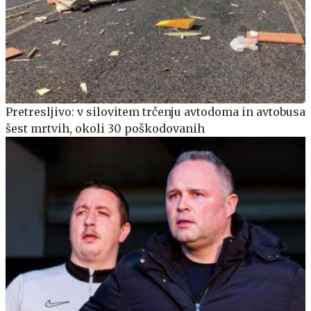
Pretresljivo: v silovitem trčenju avtodoma in avtobusa
šest mrtvih, okoli 30 poškodovanih