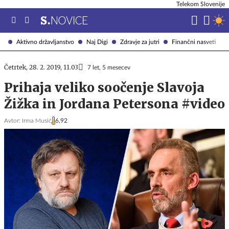
Telekom Slovenije
Aktivno državljanstvo
Naj Digi
Zdravje za jutri
Finančni nasveti
Četrtek, 28. 2. 2019, 11.03
7 let, 5 mesecev
Prihaja veliko soočenje Slavoja
Žižka in Jordana Petersona #video
Avtor:
Irma Musić
6,92