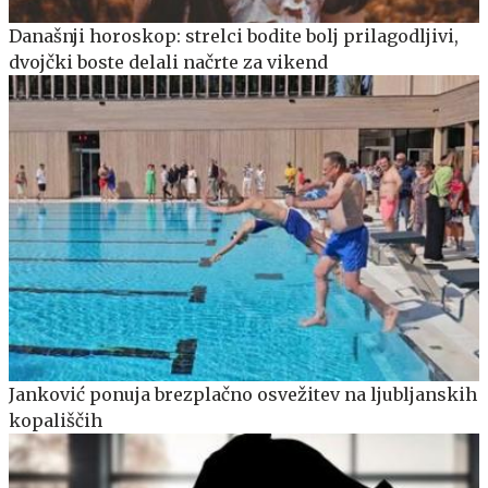
Današnji horoskop: strelci bodite bolj prilagodljivi,
dvojčki boste delali načrte za vikend
Janković ponuja brezplačno osvežitev na ljubljanskih
kopališčih