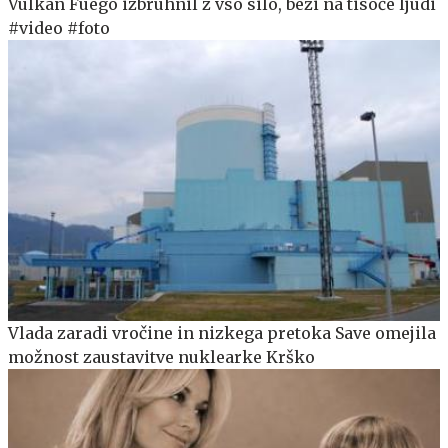
Vulkan Fuego izbruhnil z vso silo, beži na tisoče ljudi
#video #foto
Vlada zaradi vročine in nizkega pretoka Save omejila
možnost zaustavitve nuklearke Krško