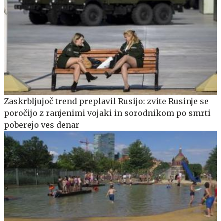
Zaskrbljujoč trend preplavil Rusijo: zvite Rusinje se
poročijo z ranjenimi vojaki in sorodnikom po smrti
poberejo ves denar