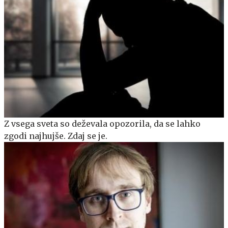
Z vsega sveta so deževala opozorila, da se lahko
zgodi najhujše. Zdaj se je.