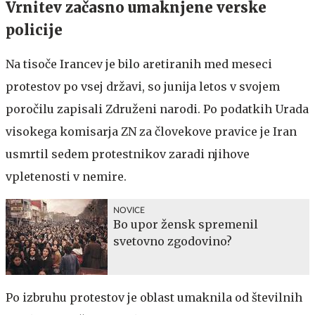
Vrnitev začasno umaknjene verske
policije
Na tisoče Irancev je bilo aretiranih med meseci
protestov po vsej državi, so junija letos v svojem
poročilu zapisali Združeni narodi. Po podatkih Urada
visokega komisarja ZN za človekove pravice je Iran
usmrtil sedem protestnikov zaradi njihove
vpletenosti v nemire.
NOVICE
Bo upor žensk spremenil
svetovno zgodovino?
Po izbruhu protestov je oblast umaknila od številnih