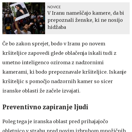
NOVICE
V Iranu nameščajo kamere, da bi
prepoznali ženske, ki ne nosijo
hidžaba
Če bo zakon sprejet, bodo v Iranu po novem
kršiteljice zapovedi glede oblačenja iskali tudi z
umetno inteligenco oziroma z nadzornimi
kamerami, ki bodo prepoznavale kršiteljice. Iskanje
kršiteljic s pomočjo nadzornih kamer so sicer
iranske oblasti že začele izvajati.
Preventivno zapiranje ljudi
Poleg tega je iranska oblast pred prihajajočo
obletnico v strahu pred novim izbruhom množičnih