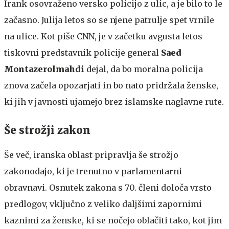
Irank osovraženo versko policijo z ulic, a je bilo to le
začasno. Julija letos so se njene patrulje spet vrnile
na ulice. Kot piše CNN, je v začetku avgusta letos
tiskovni predstavnik policije general
Saed
Montazerolmahdi
dejal, da bo moralna policija
znova začela opozarjati in bo nato pridržala ženske,
ki jih v javnosti ujamejo brez islamske naglavne rute.
Še strožji zakon
Še več, iranska oblast pripravlja še strožjo
zakonodajo, ki je trenutno v parlamentarni
obravnavi. Osnutek zakona s 70. členi določa vrsto
predlogov, vključno z veliko daljšimi zapornimi
kaznimi za ženske, ki se nočejo oblačiti tako, kot jim