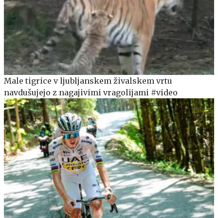
Male tigrice v ljubljanskem živalskem vrtu
navdušujejo z nagajivimi vragolijami #video