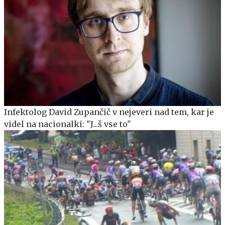
Infektolog David Zupančič v nejeveri nad tem, kar je
videl na nacionalki: "J...š vse to"