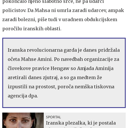
pokončalo njeno slabotno srce, ne pa udarci
policistov. Da Mahsa ni umrla zaradi udarcev, ampak
zaradi bolezni, piše tudi v uradnem obdukcijskem
poročilu iranskih oblasti.
Iranska revolucionarna garda je danes pridržala
očeta Mahse Amini. Po navedbah organizacije za
človekove pravice Hengaw so Amjada Aminija
aretirali danes zjutraj, a so ga medtem že
izpustili na prostost, poroča nemška tiskovna
agencija dpa.
SPORTAL
Iranska plezalka, ki je postala