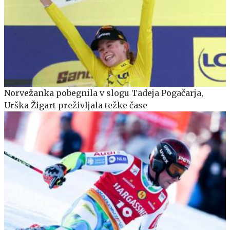
Norvežanka pobegnila v slogu Tadeja Pogačarja,
Urška Žigart preživljala težke čase