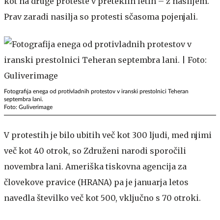
kot na druge proteste v preteklih letih – z nasiljem.
Prav zaradi nasilja so protesti sčasoma pojenjali.
Fotografija enega od protivladnih protestov v iranski prestolnici Teheran
septembra lani.
Foto: Guliverimage
V protestih je bilo ubitih več kot 300 ljudi, med njimi
več kot 40 otrok, so Združeni narodi sporočili
novembra lani. Ameriška tiskovna agencija za
človekove pravice (HRANA) pa je januarja letos
navedla številko več kot 500, vključno s 70 otroki.