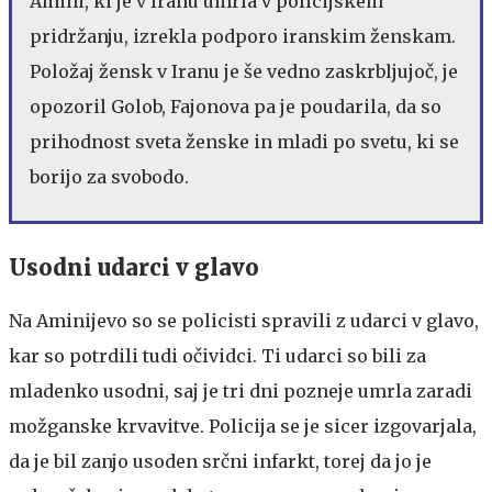
Amini, ki je v Iranu umrla v policijskem
pridržanju, izrekla podporo iranskim ženskam.
Položaj žensk v Iranu je še vedno zaskrbljujoč, je
opozoril Golob, Fajonova pa je poudarila, da so
prihodnost sveta ženske in mladi po svetu, ki se
borijo za svobodo.
Usodni udarci v glavo
Na Aminijevo so se policisti spravili z udarci v glavo,
kar so potrdili tudi očividci. Ti udarci so bili za
mladenko usodni, saj je tri dni pozneje umrla zaradi
možganske krvavitve. Policija se je sicer izgovarjala,
da je bil zanjo usoden srčni infarkt, torej da jo je