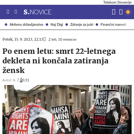
Telekom Slovenije
Aktivno državljanstvo
Naj Digi
Zdravje za jutri
Finančni nasveti
Petek, 15. 9. 2023, 22.13
2 leti, 10 mesecev
Po enem letu: smrt 22-letnega
dekleta ni končala zatiranja
žensk
Avtor:
A. Ž.
0,51