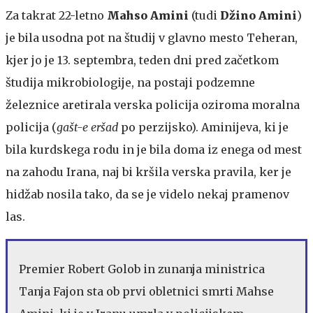
Za takrat 22-letno
Mahso Amini
(tudi
Džino Amini
)
je bila usodna pot na študij v glavno mesto Teheran,
kjer jo je 13. septembra, teden dni pred začetkom
študija mikrobiologije, na postaji podzemne
železnice aretirala verska policija oziroma moralna
policija (
gašt-e eršad
po perzijsko). Aminijeva, ki je
bila kurdskega rodu in je bila doma iz enega od mest
na zahodu Irana, naj bi kršila verska pravila, ker je
hidžab nosila tako, da se je videlo nekaj pramenov
las.
Premier Robert Golob in zunanja ministrica
Tanja Fajon sta ob prvi obletnici smrti Mahse