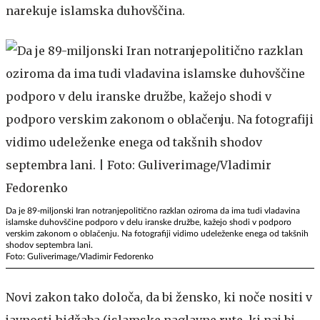
narekuje islamska duhovščina.
Da je 89-miljonski Iran notranjepolitično razklan oziroma da ima tudi vladavina
islamske duhovščine podporo v delu iranske družbe, kažejo shodi v podporo
verskim zakonom o oblačenju. Na fotografiji vidimo udeleženke enega od takšnih
shodov septembra lani.
Foto: Guliverimage/Vladimir Fedorenko
Novi zakon tako določa, da bi žensko, ki noče nositi v
javnosti hidžaba (islamske naglavne rute, ki naj bi