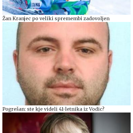
Žan Kranjec po veliki spremembi zadovoljen
Pogrešan: ste kje videli 41-letnika iz Vodic?