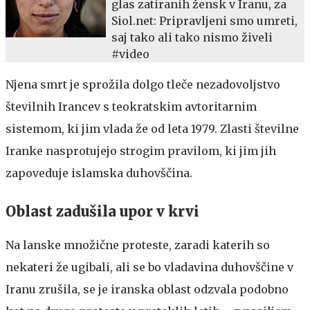
glas zatiranih žensk v Iranu, za
Siol.net: Pripravljeni smo umreti,
saj tako ali tako nismo živeli
#video
Njena smrt je sprožila dolgo tleče nezadovoljstvo
številnih Irancev s teokratskim avtoritarnim
sistemom, ki jim vlada že od leta 1979. Zlasti številne
Iranke nasprotujejo strogim pravilom, ki jim jih
zapoveduje islamska duhovščina.
Oblast zadušila upor v krvi
Na lanske množične proteste, zaradi katerih so
nekateri že ugibali, ali se bo vladavina duhovščine v
Iranu zrušila, se je iranska oblast odzvala podobno