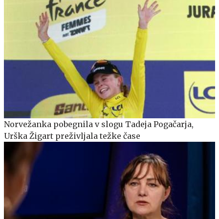
Norvežanka pobegnila v slogu Tadeja Pogačarja,
Urška Žigart preživljala težke čase