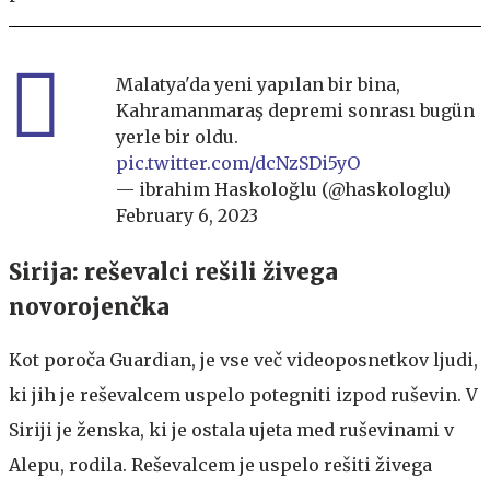
Malatya'da yeni yapılan bir bina,
Kahramanmaraş depremi sonrası bugün
yerle bir oldu.
pic.twitter.com/dcNzSDi5yO
— ibrahim Haskoloğlu (@haskologlu)
February 6, 2023
Sirija: reševalci rešili živega
novorojenčka
Kot poroča Guardian, je vse več videoposnetkov ljudi,
ki jih je reševalcem uspelo potegniti izpod ruševin. V
Siriji je ženska, ki je ostala ujeta med ruševinami v
Alepu, rodila. Reševalcem je uspelo rešiti živega