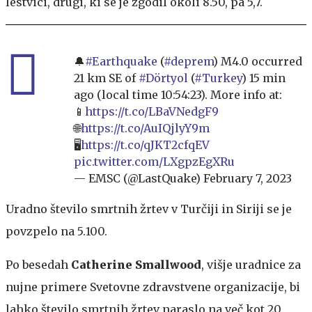
lestvici, drugi, ki se je zgodil okoli 8.50, pa 5,7.
🔔
#Earthquake
(
#deprem
) M4.0 occurred
21 km SE of
#Dörtyol
(
#Turkey
) 15 min
ago (local time 10:54:23). More info at:
📱
https://t.co/LBaVNedgF9
🌐
https://t.co/AuIQjlyY9m
🖥
https://t.co/qJKT2cfqEV
pic.twitter.com/LXgpzEgXRu
— EMSC (@LastQuake)
February 7, 2023
Uradno število smrtnih žrtev v Turčiji in Siriji se je
povzpelo na 5.100.
Po besedah
Catherine Smallwood
, višje uradnice za
nujne primere Svetovne zdravstvene organizacije, bi
lahko število smrtnih žrtev naraslo na več kot 20