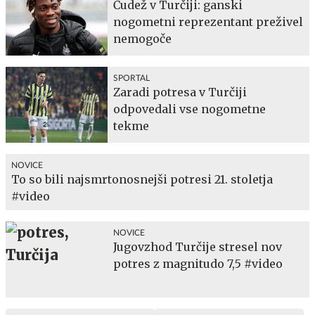
Čudež v Turčiji: ganski
nogometni reprezentant preživel
nemogoče
SPORTAL
Zaradi potresa v Turčiji
odpovedali vse nogometne
tekme
NOVICE
To so bili najsmrtonosnejši potresi 21. stoletja
#video
NOVICE
Jugovzhod Turčije stresel nov
potres z magnitudo 7,5 #video