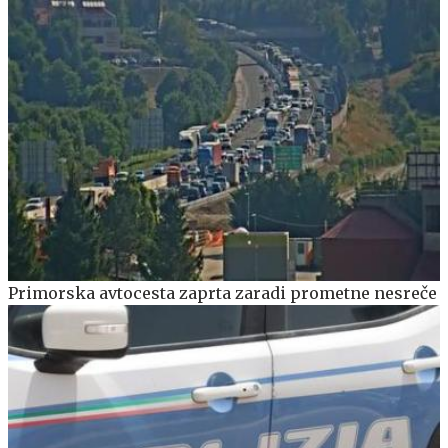
Primorska avtocesta zaprta zaradi prometne nesreče