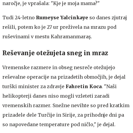
naročje, je vprašala: "Kje je moja mama?"
Tudi 24-letno
Rumeyse Yalcinkaye
so
danes zjutraj
rešili, potem ko je 27 ur preživela na mrazu pod
ruševinami v mestu Kahramanmaraş.
Reševanje otežujeta sneg in mraz
Vremenske razmere in obseg nesreče otežujejo
reševalne operacije na prizadetih območjih, je dejal
turški minister za zdravje
Fahretin Koca
. "Naši
helikopterji danes niso mogli vzleteti zaradi
vremenskih razmer. Snežne nevihte so pred kratkim
prizadele dele Turčije in Sirije, za prihodnje dni pa
so napovedane temperature pod ničlo," je dejal.