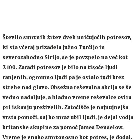
Število smrtnih žrtev dveh uničujočih potresov,
ki sta včeraj prizadela južno Turčijo in
severozahodno Sirijo, se je povzpelo na več kot
7.100. Zaradi potresov je bilo na tisoče ljudi
ranjenih, ogromno ljudi pa je ostalo tudi brez
strehe nad glavo. Obsežna reševalna akcija se še
vedno nadaljuje, a hladno vreme reševalce ovira
pri iskanju preživelih. Zatočišče je najnujnejša
vrsta pomoči, saj bo mraz ubil ljudi, je dejal vodja
britanske skupine za pomoč
James Denselow
.
Vreme je enako smrtonosno kot potres, je dodal.