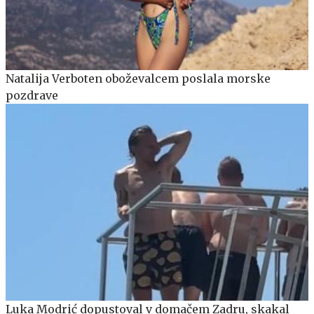
Natalija Verboten oboževalcem poslala morske
pozdrave
Luka Modrić dopustoval v domačem Zadru, skakal