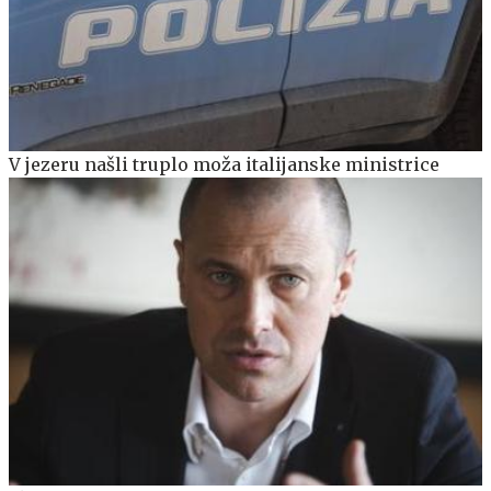
V jezeru našli truplo moža italijanske ministrice