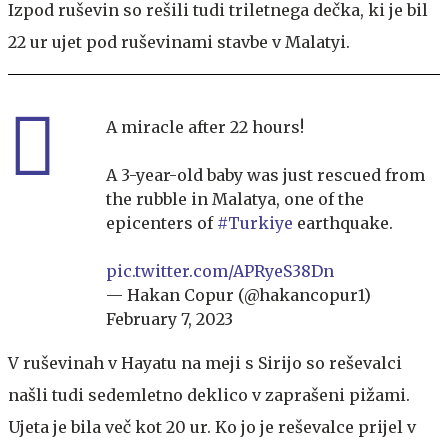
Izpod ruševin so rešili tudi triletnega dečka, ki je bil
22 ur ujet pod ruševinami stavbe v Malatyi.
A miracle after 22 hours!
A 3-year-old baby was just rescued from
the rubble in Malatya, one of the
epicenters of
#Turkiye
earthquake.
pic.twitter.com/APRyeS38Dn
— Hakan Copur (@hakancopur1)
February 7, 2023
V ruševinah v Hayatu na meji s Sirijo so reševalci
našli tudi sedemletno deklico v zaprašeni pižami.
Ujeta je bila več kot 20 ur. Ko jo je reševalce prijel v