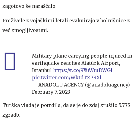
zagotovo še naraščalo.
Preživele z vojaškimi letali evakuirajo v bolnišnice z
več zmogljivostmi.
Military plane carrying people injured in
earthquake reaches Atatürk Airport,
Istanbul
https://t.co/9XuWtuDWGi
pic.twitter.com/WktdTZPRXl
— ANADOLU AGENCY (@anadoluagency)
February 7, 2023
Turška vlada je potrdila, da se je do zdaj zrušilo 5.775
zgradb.