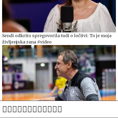
Sendi odkrito spregovorila tudi o ločitvi: To je moja
življenjska rana #video