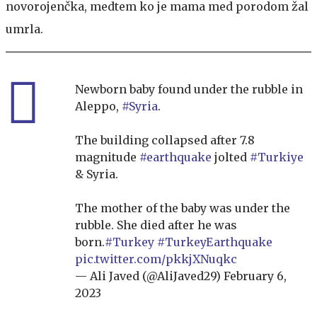
novorojenčka, medtem ko je mama med porodom žal
umrla.
Newborn baby found under the rubble in
Aleppo,
#Syria
.
The building collapsed after 7.8
magnitude
#earthquake
jolted
#Turkiye
& Syria.
The mother of the baby was under the
rubble. She died after he was
born.
#Turkey
#TurkeyEarthquake
pic.twitter.com/pkkjXNuqkc
— Ali Javed (@AliJaved29)
February 6,
2023