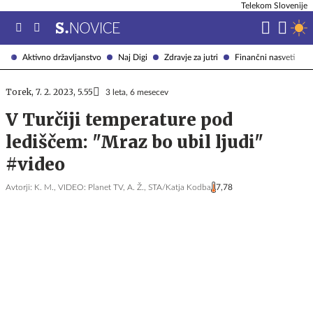
Telekom Slovenije
Aktivno državljanstvo
Naj Digi
Zdravje za jutri
Finančni nasveti
Torek, 7. 2. 2023, 5.55
3 leta, 6 mesecev
V Turčiji temperature pod
lediščem: "Mraz bo ubil ljudi"
#video
Avtorji:
K. M.,
VIDEO: Planet TV,
A. Ž.,
STA/Katja Kodba
7,78