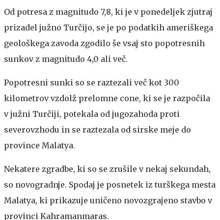
Od potresa z magnitudo 7,8, ki je v ponedeljek zjutraj
prizadel južno Turčijo, se je po podatkih ameriškega
geološkega zavoda zgodilo še vsaj sto popotresnih
sunkov z magnitudo 4,0 ali več.
Popotresni sunki so se raztezali več kot 300
kilometrov vzdolž prelomne cone, ki se je razpočila
v južni Turčiji, potekala od jugozahoda proti
severovzhodu in se raztezala od sirske meje do
province Malatya.
Nekatere zgradbe, ki so se zrušile v nekaj sekundah,
so novogradnje. Spodaj je posnetek iz turškega mesta
Malatya, ki prikazuje uničeno novozgrajeno stavbo v
provinci Kahramanmaras.