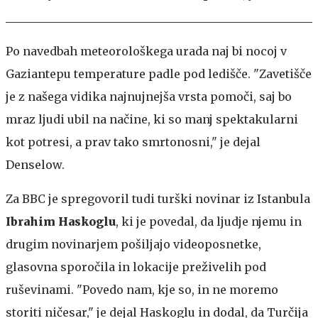
Po navedbah meteorološkega urada naj bi nocoj v
Gaziantepu temperature padle pod ledišče. "Zavetišče
je z našega vidika najnujnejša vrsta pomoči, saj bo
mraz ljudi ubil na načine, ki so manj spektakularni
kot potresi, a prav tako smrtonosni," je dejal
Denselow.
Za BBC je spregovoril tudi turški novinar iz Istanbula
Ibrahim Haskoglu
, ki je povedal, da ljudje njemu in
drugim novinarjem pošiljajo videoposnetke,
glasovna sporočila in lokacije preživelih pod
ruševinami. "Povedo nam, kje so, in ne moremo
storiti ničesar," je dejal Haskoglu in dodal, da Turčija