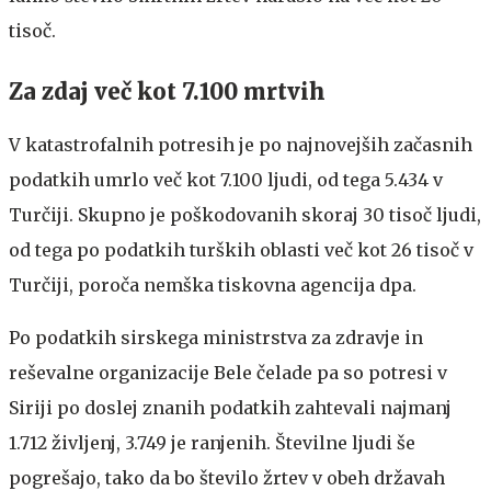
tisoč.
Za zdaj več kot 7.100 mrtvih
V katastrofalnih potresih je po najnovejših začasnih
podatkih umrlo več kot 7.100 ljudi, od tega 5.434 v
Turčiji. Skupno je poškodovanih skoraj 30 tisoč ljudi,
od tega po podatkih turških oblasti več kot 26 tisoč v
Turčiji, poroča nemška tiskovna agencija dpa.
Po podatkih sirskega ministrstva za zdravje in
reševalne organizacije Bele čelade pa so potresi v
Siriji po doslej znanih podatkih zahtevali najmanj
1.712 življenj, 3.749 je ranjenih. Številne ljudi še
pogrešajo, tako da bo število žrtev v obeh državah