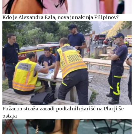
Kdo je Alexandra Eala, nova junakinja Filipinov?
Požarna straža zaradi podtalnih žarišč na Planji še
ostaja