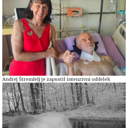
Andrej Štremfelj je zapustil intenzivni oddelek