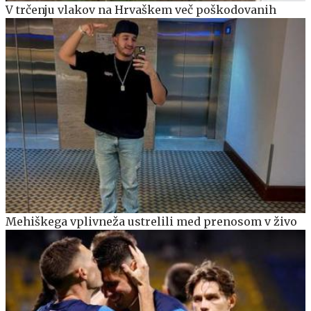
V trčenju vlakov na Hrvaškem več poškodovanih
Mehiškega vplivneža ustrelili med prenosom v živo