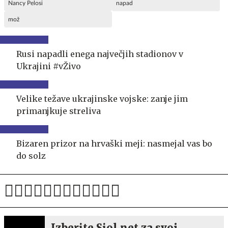
Nancy Pelosi
napad
mož
Rusi napadli enega največjih stadionov v
Ukrajini #vŽivo
Velike težave ukrajinske vojske: zanje jim
primanjkuje streliva
Bizaren prizor na hrvaški meji: nasmejal vas bo
do solz
Izberite Siol.net za svoj