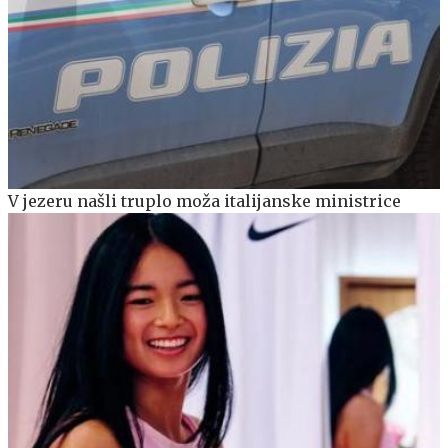
V jezeru našli truplo moža italijanske ministrice