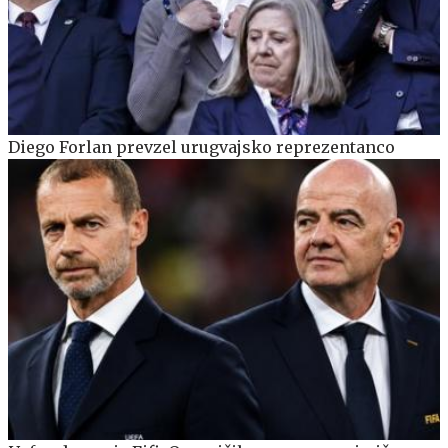
Diego Forlan prevzel urugvajsko reprezentanco