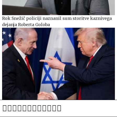
Rok Snežič policiji naznanil sum storitve kaznivega
dejanja Roberta Goloba
Netanjahu: Izrael ni privolil v načrt za Gazo, ki ga
podpirajo ZDA