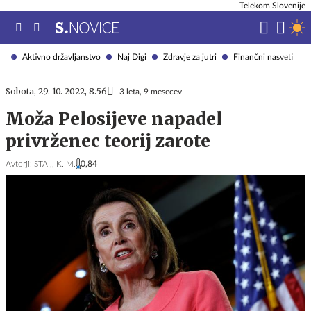
Telekom Slovenije
Aktivno državljanstvo
Naj Digi
Zdravje za jutri
Finančni nasveti
Sobota, 29. 10. 2022, 8.56
3 leta, 9 mesecev
Moža Pelosijeve napadel
privrženec teorij zarote
Avtorji:
STA ,,
K. M.
0,84