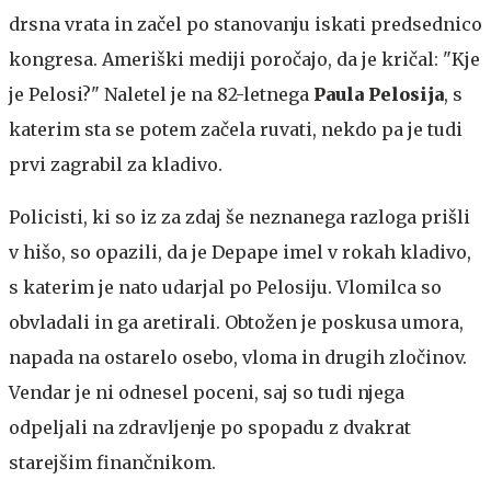
drsna vrata in začel po stanovanju iskati predsednico
kongresa. Ameriški mediji poročajo, da je kričal: "Kje
je Pelosi?" Naletel je na 82-letnega
Paula Pelosija
, s
katerim sta se potem začela ruvati, nekdo pa je tudi
prvi zagrabil za kladivo.
Policisti, ki so iz za zdaj še neznanega razloga prišli
v hišo, so opazili, da je Depape imel v rokah kladivo,
s katerim je nato udarjal po Pelosiju. Vlomilca so
obvladali in ga aretirali. Obtožen je poskusa umora,
napada na ostarelo osebo, vloma in drugih zločinov.
Vendar je ni odnesel poceni, saj so tudi njega
odpeljali na zdravljenje po spopadu z dvakrat
starejšim finančnikom.