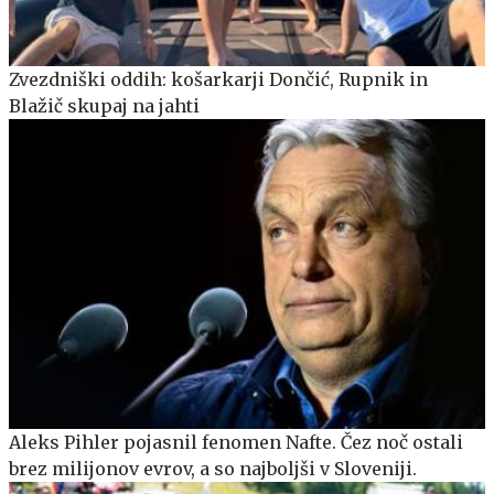
Zvezdniški oddih: košarkarji Dončić, Rupnik in
Blažič skupaj na jahti
Aleks Pihler pojasnil fenomen Nafte. Čez noč ostali
brez milijonov evrov, a so najboljši v Sloveniji.