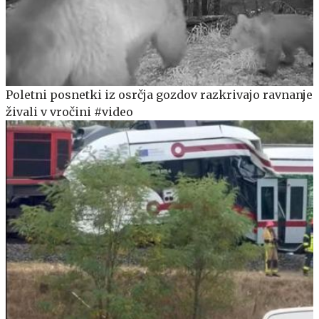
Poletni posnetki iz osrčja gozdov razkrivajo ravnanje
živali v vročini #video