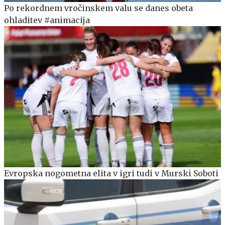
Po rekordnem vročinskem valu se danes obeta
ohladitev #animacija
Evropska nogometna elita v igri tudi v Murski Soboti