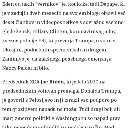
Eden od takih "vernikov" je, kot kaže, tudi Depape, ki
je v zadnjih dveh mesecih na svojem blogu objavil več
deset člankov in videoposnetkov s sovražno vsebino
glede žensk, Hillary Clinton, koronavirusa, Judov,
zvezne policije FBI, ki preverja Trumpa, o vojni v
Ukrajini, podnebnih spremembah in drugem.
Zanimivo je, da kakšnega posebnega omenjanja
Nancy Pelosi ni bilo.
Predsednik ZDA
Joe Biden
, ki je leta 2020 na
predsedniških volitvah premagal Donalda Trumpa,
je govoril s Pelosijevo in ji izrazil vso podporo po
tem grozljivem napadu na moža. Tudi drugi bolj ali
manj zmerni politiki v Washingtonu so napad prav
tako nemudoma obsodili na podoben način. Med