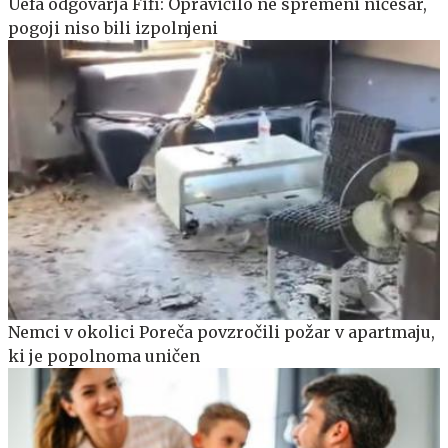
Uefa odgovarja Fifi: Opravičilo ne spremeni ničesar,
pogoji niso bili izpolnjeni
Nemci v okolici Poreča povzročili požar v apartmaju,
ki je popolnoma uničen