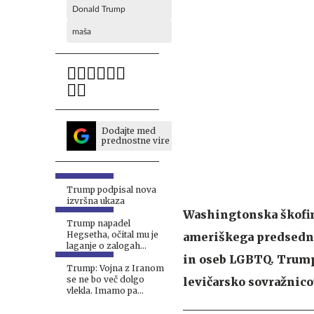
Donald Trump
maša
Dodajte med
prednostne vire
Trump podpisal nova
izvršna ukaza
Washingtonska škofin
Trump napadel
Hegsetha, očital mu je
ameriškega predsedni
laganje o zalogah
streliva
in oseb LGBTQ. Trump 
Trump: Vojna z Iranom
se ne bo več dolgo
levičarsko sovražnico"
vlekla. Imamo pa
težavo.