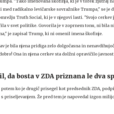
rumpa. "Tako imenovana škofinja, ki je v torek zjutraj n
di med radikalno levičarske sovražnike Trumpa," se je 
žju Truth Social, ki je v njegovi lasti. "Svojo cerkev j
la v svet politike. Govorila je v zoprnem tonu, ni bila ni
na," je zapisal Trump, ki ni omenil imena škofinje.
v je bila njena pridiga zelo dolgočasna in nenavdihujoč
dobro! Ona in njena cerkev sta dolžni opravičilo javnosti!
l, da bosta v ZDA priznana le dva s
 potem ko je drugič prisegel kot predsednik ZDA, podpi
i s priseljevanjem. Že pred tem je napovedal izgon mili