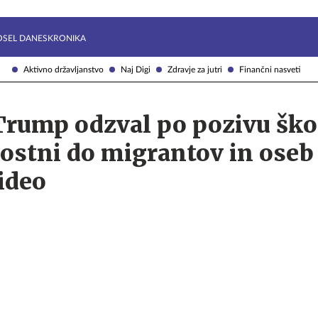
Želite prejemati e-novice?
Uživajmo pametno
OSEL DANES
KRONIKA
Aktivno državljanstvo
Naj Digi
Zdravje za jutri
Finančni nasveti
Trump odzval po pozivu ško
ostni do migrantov in oseb
ideo