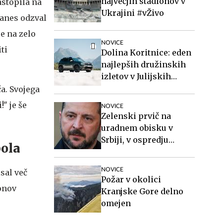
največjih stadionov v
astopila na
Ukrajini #vŽivo
danes odzval
e na zelo
NOVICE
ti
Dolina Koritnice: eden
najlepših družinskih
izletov v Julijskih
Alpah
a. Svojega
" je še
NOVICE
Zelenski prvič na
uradnem obisku v
Srbiji, v ospredju
pola
gospodarstvo, varnost
in evropska
NOVICE
sal več
prihodnost
Požar v okolici
jonov
Kranjske Gore delno
omejen