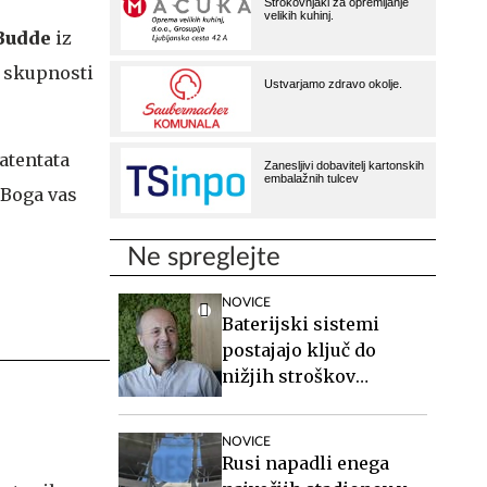
Budde
iz
 skupnosti
atentata
 Boga vas
Ne spreglejte
NOVICE
Baterijski sistemi
postajajo ključ do
nižjih stroškov
elektrike v podjetjih
NOVICE
Rusi napadli enega