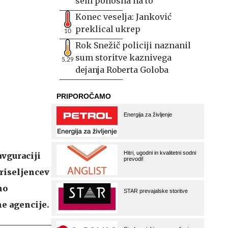
sem ponosna na to
Konec veselja: Janković
preklical ukrep
10
Rok Snežič policiji naznanil
sum storitve kaznivega
5,29
dejanja Roberta Goloba
vguraciji
riseljencev
no
ne agencije.