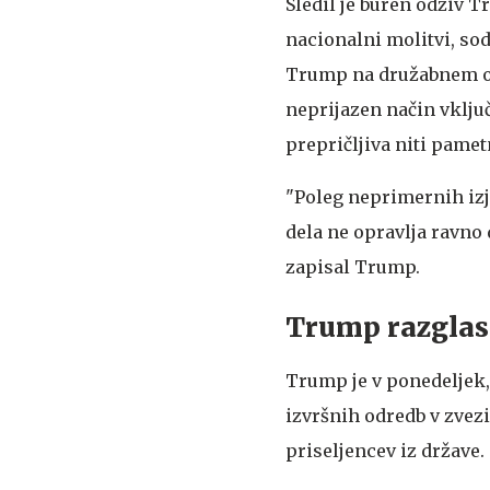
Sledil je buren odziv T
nacionalni molitvi, so
Trump na družabnem omre
neprijazen način vključi
prepričljiva niti pamet
"Poleg neprimernih izja
dela ne opravlja ravno 
zapisal Trump.
Trump razglasi
Trump je v ponedeljek,
izvršnih odredb v zvez
priseljencev iz države.