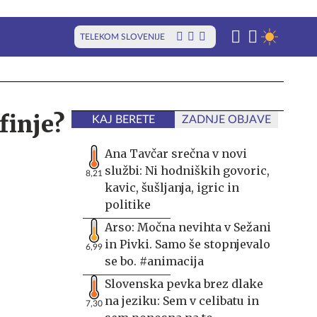
TELEKOM SLOVENIJE
finje?
KAJ BERETE
ZADNJE OBJAVE
Ana Tavčar srečna v novi
službi: Ni hodniških govoric,
8,21
kavic, šušljanja, igric in
politike
Arso: Močna nevihta v Sežani
in Pivki. Samo še stopnjevalo
6,99
se bo. #animacija
Slovenska pevka brez dlake
na jeziku: Sem v celibatu in
7,30