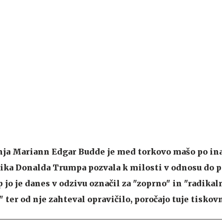
ja Mariann Edgar Budde je med torkovo mašo po ina
ka Donalda Trumpa pozvala k milosti v odnosu do p
jo je danes v odzivu označil za "zoprno" in "radikal
 ter od nje zahteval opravičilo, poročajo tuje tiskov