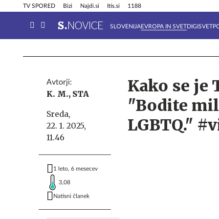
Info in obvestila
Tehnik
TV SPORED
Bizi
Najdi.si
Itis.si
1188
SLOVENIJA
EVROPA IN SVET
DIGISVET
P
Kako se je 
Avtorji:
K. M.,
STA
"Bodite mil
Sreda,
LGBTQ." #v
22. 1. 2025,
11.46
1 leto, 6 mesecev
3,08
Natisni članek