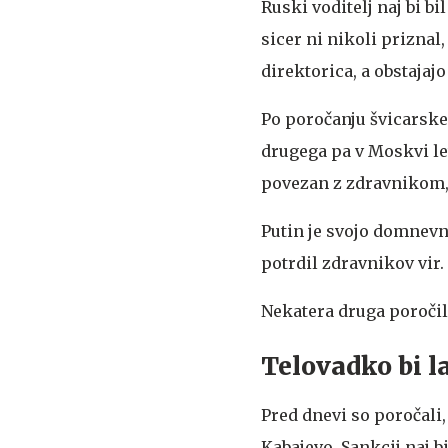
Ruski voditelj naj bi b
sicer ni nikoli priznal,
direktorica, a obstajaj
Po poročanju švicarskeg
drugega pa v Moskvi let
povezan z zdravnikom, k
Putin je svojo domnevno
potrdil zdravnikov vir.
Nekatera druga poročila
Telovadko bi l
Pred dnevi so poročali,
Kabajevo. Sankcij naj 