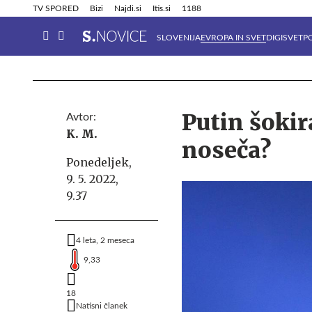
Info in obvestila
Tehnik
TV SPORED
Bizi
Najdi.si
Itis.si
1188
SLOVENIJA
EVROPA IN SVET
DIGISVET
P
Putin šokir
Avtor:
K. M.
noseča?
Ponedeljek,
9. 5. 2022,
9.37
4 leta, 2 meseca
9,33
18
Natisni članek