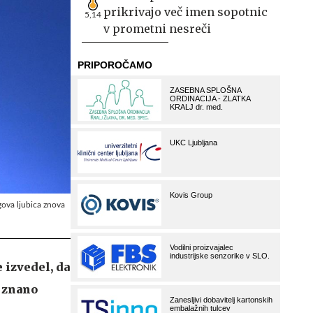
prikrivajo več imen sopotnic
5,14
v prometni nesreči
egova ljubica znova
 izvedel, da
z znano