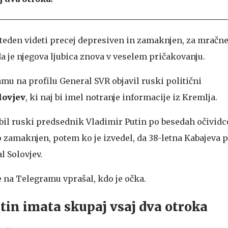
ji teden videti precej depresiven in zamaknjen, za mračne
 da je njegova ljubica znova v veselem pričakovanju.
mu na profilu General SVR objavil ruski politični
lovjev
, ki naj bi imel notranje informacije iz Kremlja.
 bil ruski predsednik Vladimir Putin po besedah ​​očividc
o zamaknjen, potem ko je izvedel, da 38-letna Kabajeva p
al Solovjev.
 na Telegramu vprašal, kdo je očka.
tin imata skupaj vsaj dva otroka