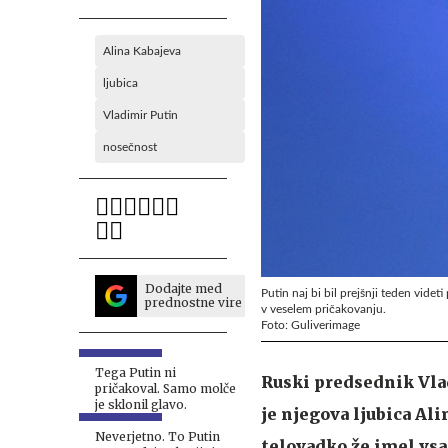
Alina Kabajeva
ljubica
Vladimir Putin
nosečnost
Dodajte med
Putin naj bi bil prejšnji teden videt
prednostne vire
v veselem pričakovanju.
Foto: Guliverimage
Tega Putin ni
Ruski predsednik Vlad
pričakoval. Samo molče
je sklonil glavo.
je njegova ljubica Ali
Neverjetno. To Putin
telovadko že imel vsa