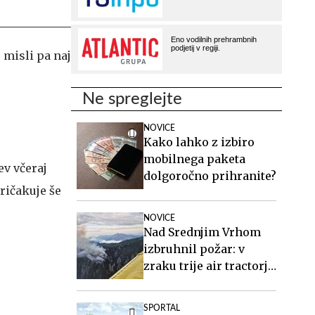
 misli pa naj
Ne spreglejte
NOVICE
Kako lahko z izbiro
mobilnega paketa
ev včeraj
dolgoročno prihranite?
ričakuje še
NOVICE
Nad Srednjim Vrhom
izbruhnil požar: v
zraku trije air tractorji
in helikopter
SPORTAL