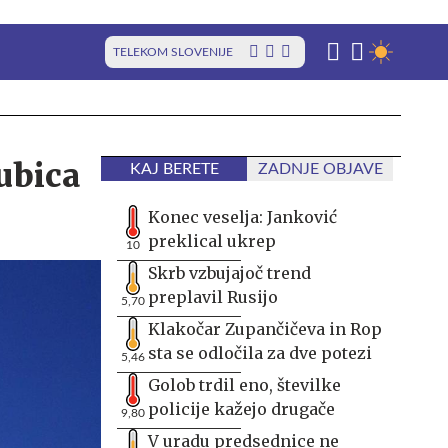
TELEKOM SLOVENIJE
jubica
KAJ BERETE
ZADNJE OBJAVE
Konec veselja: Janković
preklical ukrep
10
Skrb vzbujajoč trend
preplavil Rusijo
5,70
Klakočar Zupančičeva in Rop
sta se odločila za dve potezi
5,46
Golob trdil eno, številke
policije kažejo drugače
9,80
V uradu predsednice ne