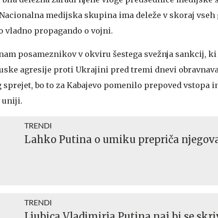
Nacionalna medijska skupina ima deleže v skoraj vseh
jo vladno propagando o vojni.
eznam posameznikov v okviru šestega svežnja sankcij, ki 
ruske agresije proti Ukrajini pred tremi dnevi obravnav
g sprejet, bo to za Kabajevo pomenilo prepoved vstopa 
uniji.
TRENDI
Lahko Putina o umiku prepriča njegova
TRENDI
Ljubica Vladimirja Putina naj bi se skri