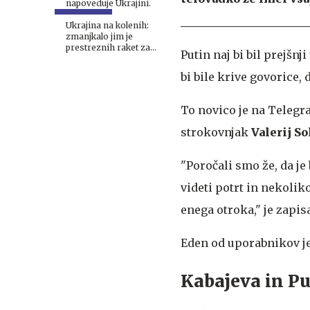
napoveduje Ukrajini.
Ukrajina na kolenih:
zmanjkalo jim je
prestreznih raket za
Putin naj bi bil prejšn
sisteme patriot
bi bile krive govorice,
To novico je na Telegra
strokovnjak
Valerij So
"Poročali smo že, da je
videti potrt in nekolik
enega otroka," je zapis
Eden od uporabnikov je
Kabajeva in Pu