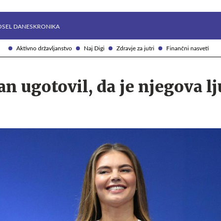
Želite prejemati e-novice?
Uživajmo pametno
OSEL DANES
KRONIKA
Aktivno državljanstvo
Naj Digi
Zdravje za jutri
Finančni nasveti
an ugotovil, da je njegova l