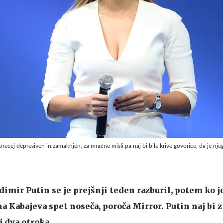
i precej depresiven in zamaknjen, za mračne misli pa naj bi bile krive govorice, da je nj
imir Putin se je prejšnji teden razburil, potem ko je
na Kabajeva spet noseča, poroča Mirror. Putin naj bi 
j dva otroka.