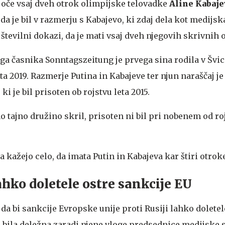
il oče vsaj dveh otrok olimpijske telovadke
Aline Kabaje
 da je bil v razmerju s Kabajevo, ki zdaj dela kot medijsk
o številni dokazi, da je mati vsaj dveh njegovih skrivnih 
a časnika Sonntagszeitung je prvega sina rodila v Švici 
a 2019. Razmerje Putina in Kabajeve ter njun naraščaj je 
i je bil prisoten ob rojstvu leta 2015.
 tajno družino skril, prisoten ni bil pri nobenem od rojs
 kažejo celo, da imata Putin in Kabajeva kar štiri otrok
ahko doletele ostre sankcije EU
 da bi sankcije Evropske unije proti Rusiji lahko doletel
bi bila deležna zaradi njene vloge predsednice medijske