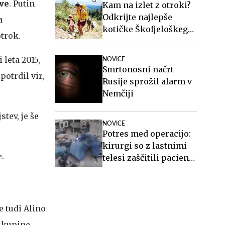
ve
. Putin
Kam na izlet z otroki?
Odkrijte najlepše
a
kotičke Škofjeloškega
otrok.
hribovja.
leta 2015,
NOVICE
Smrtonosni načrt
potrdil vir,
Rusije sprožil alarm v
Nemčiji
tev, je še
NOVICE
Potres med operacijo:
kirurgi so z lastnimi
e.
telesi zaščitili pacienta
#video
e tudi Alino
 skupine