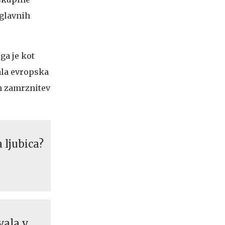
 glavnih
ga je kot
ala evropska
in zamrznitev
 ljubica?
vala v