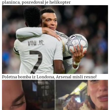
planinca, posredoval je helikopter
Poletna bomba iz Londona, Arsenal misli resno!