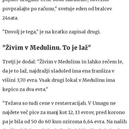
povprašajte po računu," svetuje eden od bralcev
24sata.
"Dovolj je tega," je na kratko zapisal drugi.
"Živim v Medulinu. To je laž"
Tretji je dodal: "Živim v Medulinu in lahko rečem le,
da je to laž, najdražji sladoled ima ena franšiza v
višini 3,70 evra. Vsak drugi lokal v Medulinu ima
kepico za dva evra."
"Težava so tudi cene v restavracijah. V Umagu ne
najdete več pice za manj kot 12, 13 evrov, pred korono
pa je bila od 50 do 60 kun oziroma 6,64 evra. Na naših