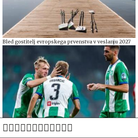
Bled gostitelj evropskega prvenstva v veslanju 2027
Olimpija v 93. minuti tretje tekme sezone do prvega