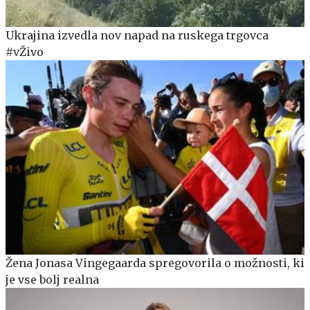
Ukrajina izvedla nov napad na ruskega trgovca
#vŽivo
Žena Jonasa Vingegaarda spregovorila o možnosti, ki
je vse bolj realna