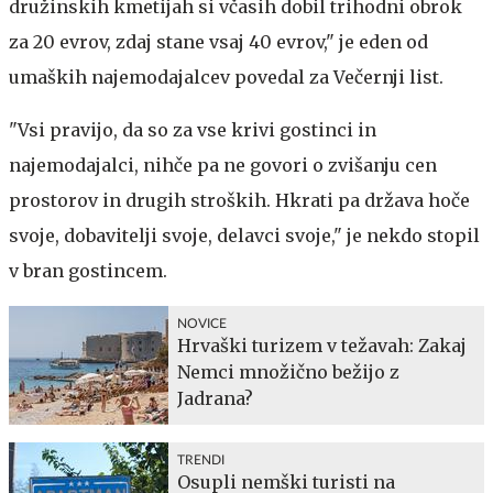
družinskih kmetijah si včasih dobil trihodni obrok
za 20 evrov, zdaj stane vsaj 40 evrov," je eden od
umaških najemodajalcev povedal za Večernji list.
"Vsi pravijo, da so za vse krivi gostinci in
najemodajalci, nihče pa ne govori o zvišanju cen
prostorov in drugih stroških. Hkrati pa država hoče
svoje, dobavitelji svoje, delavci svoje," je nekdo stopil
v bran gostincem.
NOVICE
Hrvaški turizem v težavah: Zakaj
Nemci množično bežijo z
Jadrana?
TRENDI
Osupli nemški turisti na