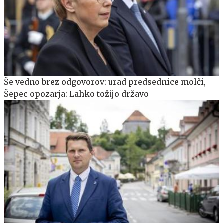
Še vedno brez odgovorov: urad predsednice molči,
Šepec opozarja: Lahko tožijo državo