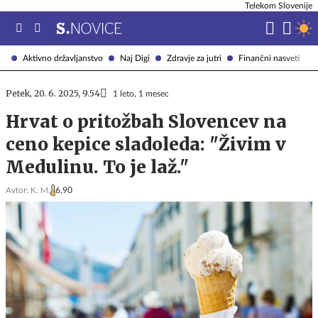
Telekom Slovenije
Aktivno državljanstvo
Naj Digi
Zdravje za jutri
Finančni nasveti
Petek, 20. 6. 2025, 9.54
1 leto, 1 mesec
Hrvat o pritožbah Slovencev na
ceno kepice sladoleda: "Živim v
Medulinu. To je laž."
Avtor:
K. M.
6,90