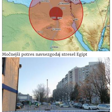
Močnejši potres navsezgodaj stresel Egipt