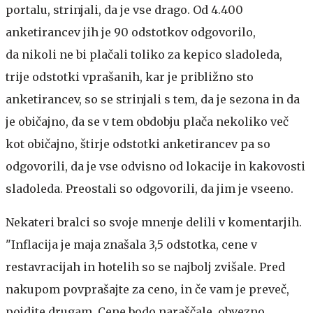
portalu, strinjali, da je vse drago. Od 4.400
anketirancev jih je 90 odstotkov odgovorilo,
da nikoli ne bi plačali toliko za kepico sladoleda,
trije odstotki vprašanih, kar je približno sto
anketirancev, so se strinjali s tem, da je sezona in da
je običajno, da se v tem obdobju plača nekoliko več
kot običajno, štirje odstotki anketirancev pa so
odgovorili, da je vse odvisno od lokacije in kakovosti
sladoleda. Preostali so odgovorili, da jim je vseeno.
Nekateri bralci so svoje mnenje delili v komentarjih.
"Inflacija je maja znašala 3,5 odstotka, cene v
restavracijah in hotelih so se najbolj zvišale. Pred
nakupom povprašajte za ceno, in če vam je preveč,
pojdite drugam. Cene bodo naraščale, obvezno