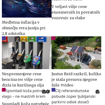
V veljavi višje cene
enosmernih in povratnih
vozovnic za vlake
Medletna inflacija v
območju evra junija pri
2,8 odstotka
Nespremenjene cene
Justus Reid razkril, koliko
bencina ter višje cene
je stala prenova njegove
dizla in kurilnega olja
hiše #video
Spomladi koža potrebuje