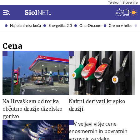
Telekom Slovenije
Naj planinska koča
Energetika 2.0
Ona-On.com
Gremo v hribe
Cena
Na Hrvaškem od torka
Naftni derivati krepko
občutno dražje dizelsko
dražji
gorivo