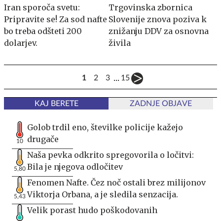
Iran sporoča svetu:
Trgovinska zbornica
Pripravite se! Za sod nafte
Slovenije znova poziva k
bo treba odšteti 200
znižanju DDV za osnovna
dolarjev.
živila
...
1
2
3
15
KAJ BERETE
ZADNJE OBJAVE
Golob trdil eno, številke policije kažejo
drugače
10
Naša pevka odkrito spregovorila o ločitvi:
Bila je njegova odločitev
5,80
Fenomen Nafte. Čez noč ostali brez milijonov
Viktorja Orbana, a je sledila senzacija.
5,43
Velik porast hudo poškodovanih