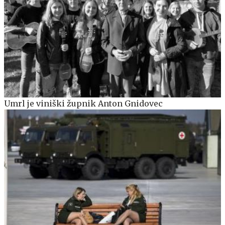
Umrl je viniški župnik Anton Gnidovec