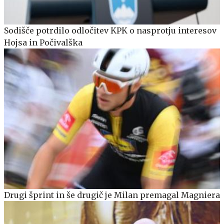
Sodišče potrdilo odločitev KPK o nasprotju interesov
Hojsa in Počivalška
Drugi šprint in še drugič je Milan premagal Magniera