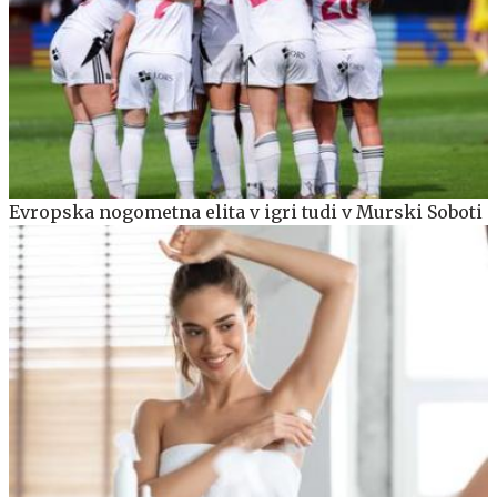
Evropska nogometna elita v igri tudi v Murski Soboti