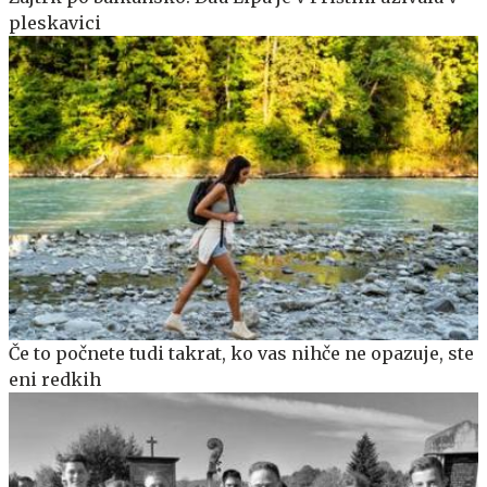
pleskavici
Če to počnete tudi takrat, ko vas nihče ne opazuje, ste
eni redkih