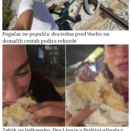
Pogačar ne popušča: dva tedna pred Vuelto na
domačih cestah podira rekorde
Zajtrk po balkansko: Dua Lipa je v Prištini uživala v