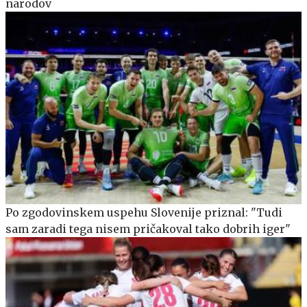
narodov
Po zgodovinskem uspehu Slovenije priznal: "Tudi
sam zaradi tega nisem pričakoval tako dobrih iger"