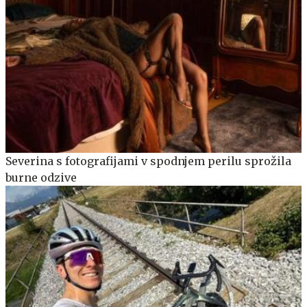
Severina s fotografijami v spodnjem perilu sprožila
burne odzive