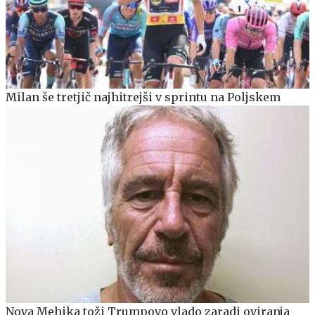
Milan še tretjič najhitrejši v sprintu na Poljskem
Nova Mehika toži Trumpovo vlado zaradi oviranja