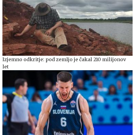
Izjemno odkritje: pod zemljo je čakal 210 milijonov
let