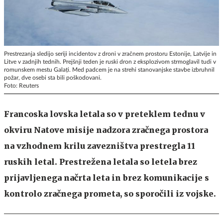
Prestrezanja sledijo seriji incidentov z droni v zračnem prostoru Estonije, Latvije in
Litve v zadnjih tednih. Prejšnji teden je ruski dron z eksplozivom strmoglavil tudi v
romunskem mestu Galați. Med padcem je na strehi stanovanjske stavbe izbruhnil
požar, dve osebi sta bili poškodovani.
Foto: Reuters
Francoska lovska letala so v preteklem tednu v
okviru Natove misije nadzora zračnega prostora
na vzhodnem krilu zavezništva prestregla 11
ruskih letal. Prestrežena letala so letela brez
prijavljenega načrta leta in brez komunikacije s
kontrolo zračnega prometa, so sporočili iz vojske.