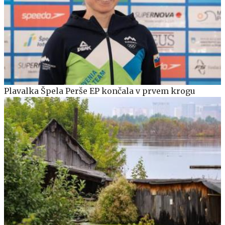
Plavalka Špela Perše EP končala v prvem krogu