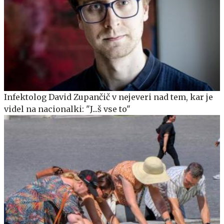
Infektolog David Zupančič v nejeveri nad tem, kar je
videl na nacionalki: "J...š vse to"