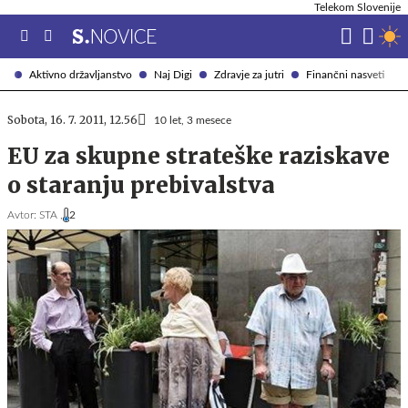
Telekom Slovenije
Aktivno državljanstvo
Naj Digi
Zdravje za jutri
Finančni nasveti
Sobota, 16. 7. 2011, 12.56
10 let, 3 mesece
EU za skupne strateške raziskave
o staranju prebivalstva
Avtor:
STA ,
2