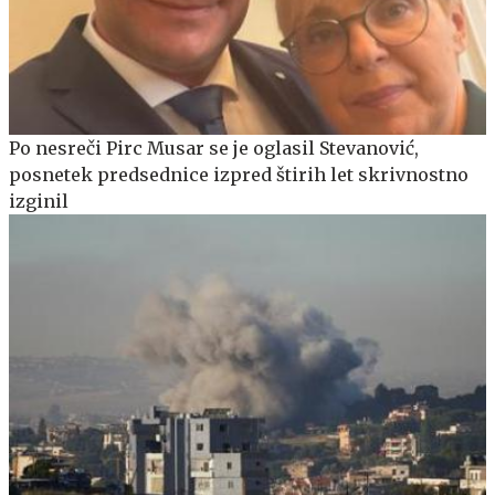
Po nesreči Pirc Musar se je oglasil Stevanović,
posnetek predsednice izpred štirih let skrivnostno
izginil