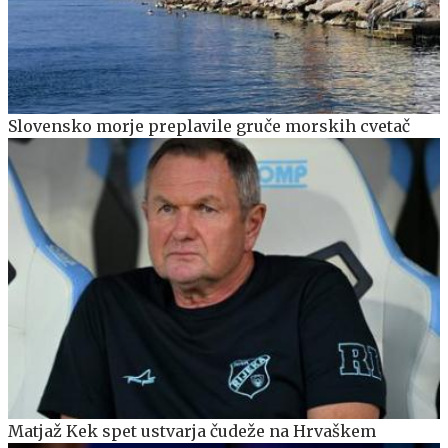
Slovensko morje preplavile gruče morskih cvetač
Matjaž Kek spet ustvarja čudeže na Hrvaškem