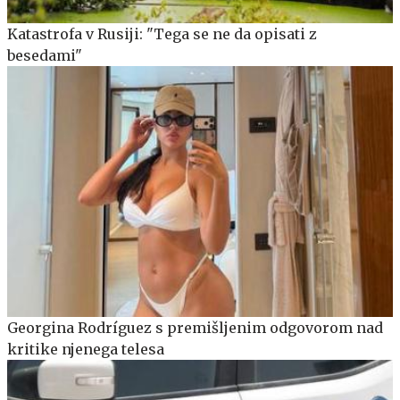
Katastrofa v Rusiji: "Tega se ne da opisati z
besedami"
Georgina Rodríguez s premišljenim odgovorom nad
kritike njenega telesa