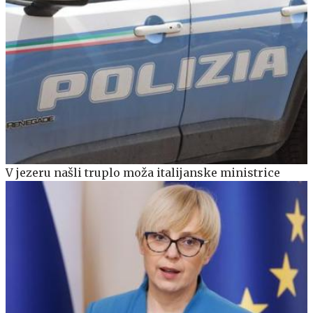
V jezeru našli truplo moža italijanske ministrice