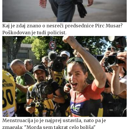
Kaj je zdaj znano o nesreči predsednice Pirc Musar?
Poškodovan je tudi policist.
Menstruacija jo je najprej ustavila, nato pa je
zmagala: "Morda sem takrat celo boljša"