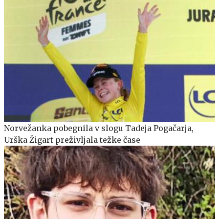
Norvežanka pobegnila v slogu Tadeja Pogačarja,
Urška Žigart preživljala težke čase