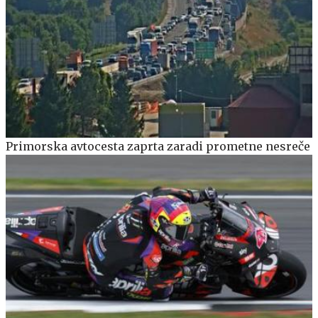
Primorska avtocesta zaprta zaradi prometne nesreče