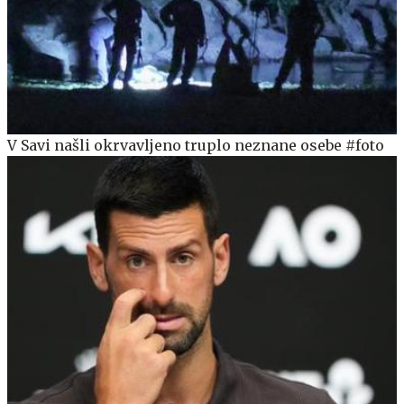
V Savi našli okrvavljeno truplo neznane osebe #foto