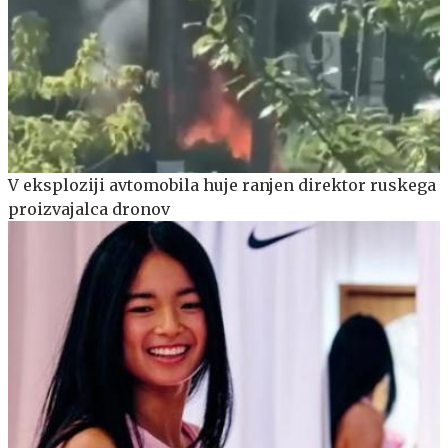
V eksploziji avtomobila huje ranjen direktor ruskega
proizvajalca dronov