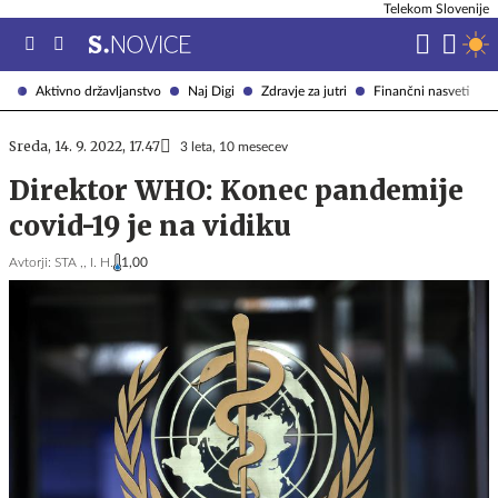
Telekom Slovenije
Aktivno državljanstvo
Naj Digi
Zdravje za jutri
Finančni nasveti
Sreda, 14. 9. 2022, 17.47
3 leta, 10 mesecev
Direktor WHO: Konec pandemije
covid-19 je na vidiku
Avtorji:
STA ,,
I. H.
1,00