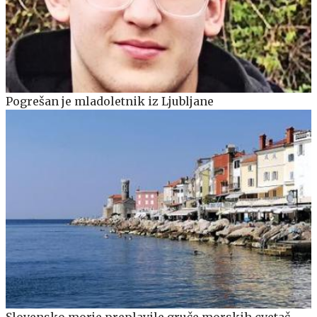
Pogrešan je mladoletnik iz Ljubljane
Slovensko morje preplavile gruče morskih cvetač