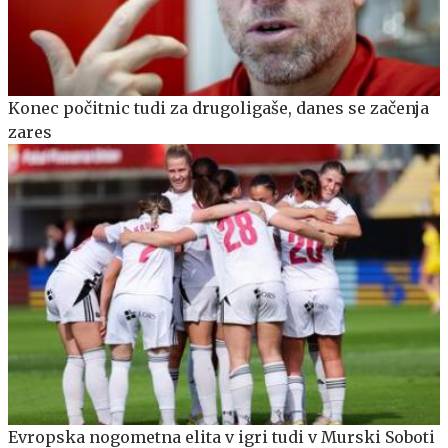
Konec počitnic tudi za drugoligaše, danes se začenja
zares
Evropska nogometna elita v igri tudi v Murski Soboti