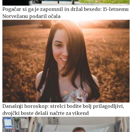
Pogačar si ga je zapomnil in držal besedo: 15-letnemu
Norvežanu podaril očala
Današnji horoskop: strelci bodite bolj prilagodljivi,
dvojčki boste delali načrte za vikend