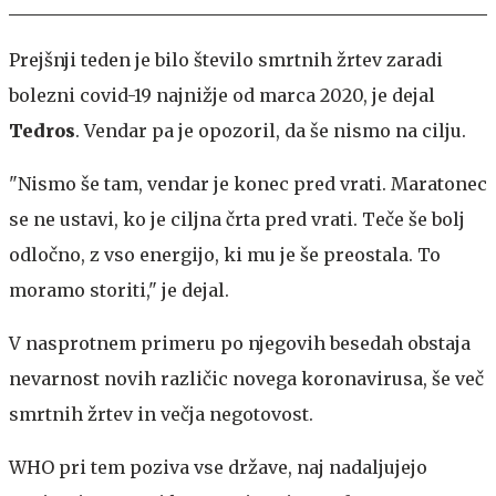
Prejšnji teden je bilo število smrtnih žrtev zaradi
bolezni covid-19 najnižje od marca 2020, je dejal
Tedros
. Vendar pa je opozoril, da še nismo na cilju.
"Nismo še tam, vendar je konec pred vrati. Maratonec
se ne ustavi, ko je ciljna črta pred vrati. Teče še bolj
odločno, z vso energijo, ki mu je še preostala. To
moramo storiti," je dejal.
V nasprotnem primeru po njegovih besedah obstaja
nevarnost novih različic novega koronavirusa, še več
smrtnih žrtev in večja negotovost.
WHO pri tem poziva vse države, naj nadaljujejo