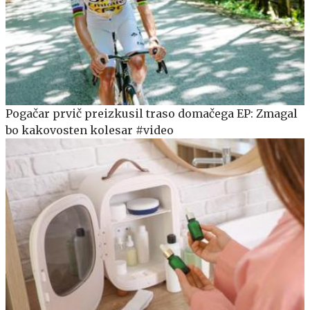
Pogačar prvič preizkusil traso domačega EP: Zmagal
bo kakovosten kolesar #video