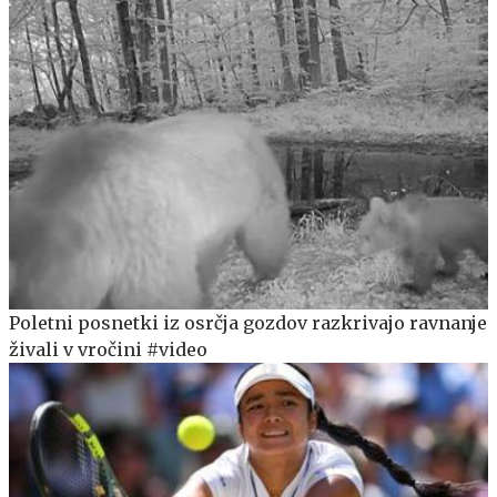
Poletni posnetki iz osrčja gozdov razkrivajo ravnanje
živali v vročini #video