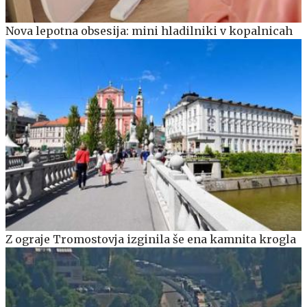
Nova lepotna obsesija: mini hladilniki v kopalnicah
Z ograje Tromostovja izginila še ena kamnita krogla