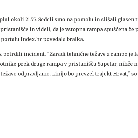
iplul okoli 21.55. Sedeli smo na pomolu in slišali glasen 
v pristanišče in videli, da je vstopna rampa spuščena že 
e portalu Index.hr povedala bralka.
x potrdili incident. "Zaradi tehnične težave z rampo je l
potnike prek druge rampa v pristanišču Supetar, nihče ni
žavo odpravljamo. Linijo bo prevzel trajekt Hrvat," so 