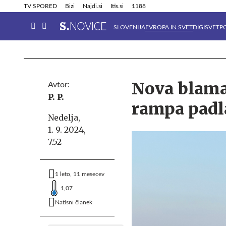
Info in obvestila
Tehnik
TV SPORED
Bizi
Najdi.si
Itis.si
1188
SLOVENIJA
EVROPA IN SVET
DIGISVET
P
Nova blamaž
Avtor:
P. P.
rampa padl
Nedelja,
1. 9. 2024,
7.52
1 leto, 11 mesecev
1,07
Natisni članek