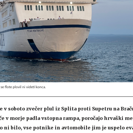
se flote plovil ni videti konca.
je v soboto zvečer plul iz Splita proti Supetru na Braču
e v morje padla vstopna rampa, poročajo hrvaški med
 ni bilo, vse potnike in avtomobile jim je uspelo ev