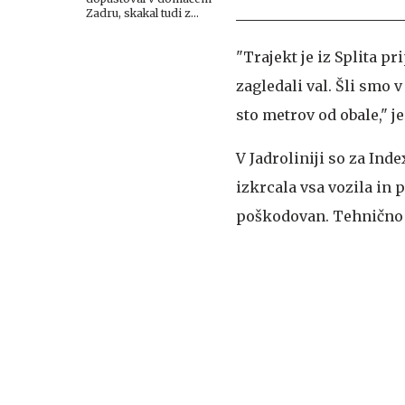
Zadru, skakal tudi z
najvišje skakalnice
"Trajekt je iz Splita pr
zagledali val. Šli smo 
sto metrov od obale," j
V Jadroliniji so za Inde
izkrcala vsa vozila in 
poškodovan. Tehnično te