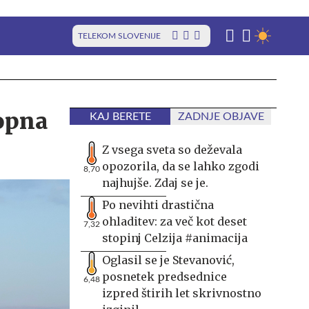
TELEKOM SLOVENIJE
topna
KAJ BERETE
ZADNJE OBJAVE
Z vsega sveta so deževala
opozorila, da se lahko zgodi
8,70
najhujše. Zdaj se je.
Po nevihti drastična
ohladitev: za več kot deset
7,32
stopinj Celzija #animacija
Oglasil se je Stevanović,
posnetek predsednice
6,48
izpred štirih let skrivnostno