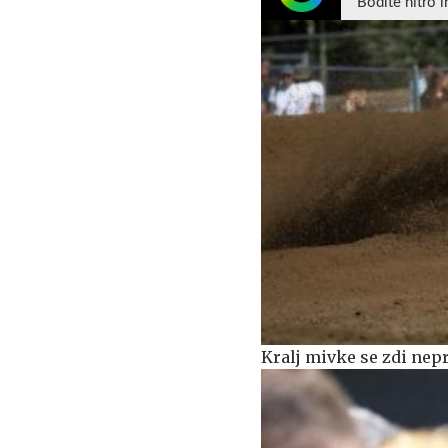
Bodite hitro i
Kralj mivke se zdi nepr