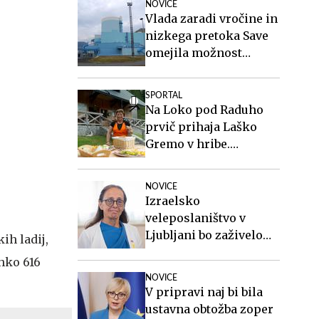
NOVICE
Vlada zaradi vročine in
nizkega pretoka Save
omejila možnost
zaustavitve nuklearke
Krško
SPORTAL
Na Loko pod Raduho
prvič prihaja Laško
Gremo v hribe.
Spoznajte oskrbnico,
ki ji planinci pravijo
NOVICE
Ločka mati.
Izraelsko
veleposlaništvo v
Ljubljani bo zaživelo
ih ladij,
septembra
ahko 616
NOVICE
V pripravi naj bi bila
ustavna obtožba zoper