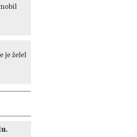
omobil
 je želel
lu.