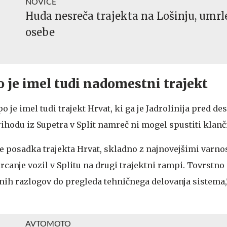
NOVICE
Huda nesreča trajekta na Lošinju, umrle
osebe
 je imel tudi nadomestni trajekt
 je imel tudi trajekt Hrvat, ki ga je Jadrolinija pred de
rihodu iz Supetra v Split namreč ni mogel spustiti klanč
je posadka trajekta Hrvat, skladno z najnovejšimi varn
krcanje vozil v Splitu na drugi trajektni rampi. Tovrstno
nih razlogov do pregleda tehničnega delovanja sistema,"
AVTOMOTO