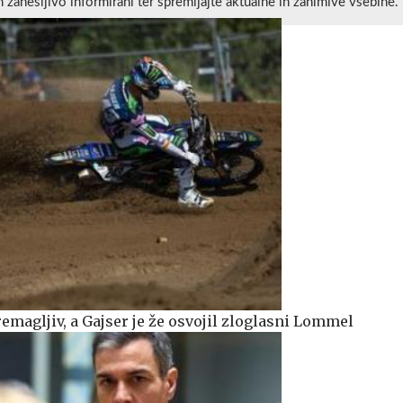
n zanesljivo informirani ter spremljajte aktualne in zanimive vsebine.
emagljiv, a Gajser je že osvojil zloglasni Lommel