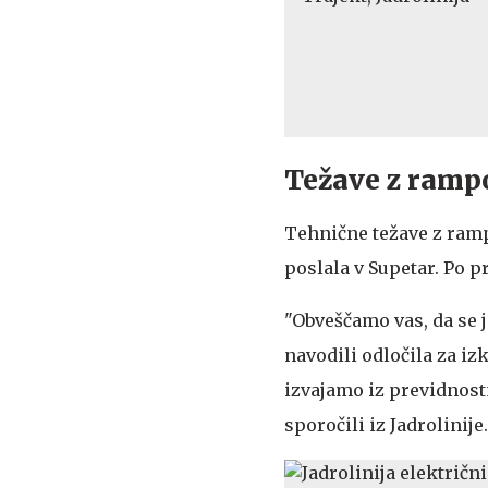
Težave z rampo
Tehnične težave z rampo
poslala v Supetar. Po p
"Obveščamo vas, da se 
navodili odločila za iz
izvajamo iz previdnost
sporočili iz Jadrolinije.