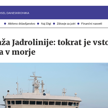
Želite prejemati e-novice?
Uživajmo pametno
OSEL DANES
KRONIKA
Aktivno državljanstvo
Naj Digi
Zdravje za jutri
Finančni nasveti
a Jadrolinije: tokrat je vs
a v morje