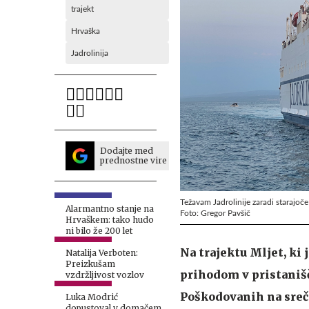
trajekt
Hrvaška
Jadrolinija
Dodajte med
prednostne vire
Težavam Jadrolinije zaradi starajoče 
Alarmantno stanje na
Foto: Gregor Pavšič
Hrvaškem: tako hudo
ni bilo že 200 let
Na trajektu Mljet, ki 
Natalija Verboten:
Preizkušam
prihodom v pristanišč
vzdržljivost vozlov
Poškodovanih na srečo
Luka Modrić
dopustoval v domačem