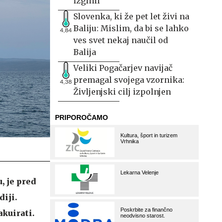
izginil
Slovenka, ki že pet let živi na
Baliju: Mislim, da bi se lahko
4,84
ves svet nekaj naučil od
Balija
Veliki Pogačarjev navijač
premagal svojega vzornika:
4,38
Življenjski cilj izpolnjen
, je pred
iji.
akuirati.