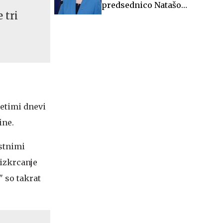
predsednico Natašo
 tri
Pirc Musar
setimi dnevi
ine.
ostnimi
 izkrcanje
 so takrat