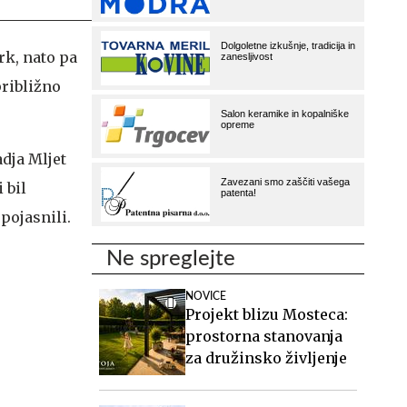
trk, nato pa
približno
adja Mljet
 bil
pojasnili.
Ne spreglejte
NOVICE
Projekt blizu Mosteca:
prostorna stanovanja
za družinsko življenje