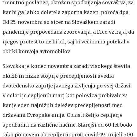
trenutno poslanec, obtožen spodbujanja sovraštva, za
kar bi ga lahko doletela zaporna kazen, poroča dpa.
Od 25. novembra so sicer na Slovaškem zaradi
pandemije prepovedana zborovanja, a Fico vztraja, da
njegov protest to ne bi bil, saj bi večinoma potekal v
obliki konvoja avtomobilov.
Slovaška je konec novembra zaradi visokega števila
okužb in nizke stopnje precepljenosti uvedla
dvotedensko zaprtje javnega življenja po vsej državi.
V celoti je cepljenih manj kot polovica prebivalcev,
kar je eden najnižjih deležev precepljenosti med
državami Evropske unije. Oblasti želijo cepljenje
spodbuditi na različne načine. Starejši od 60 let bodo
tako po novem ob cepljenju proti covid-19 prejeli 300