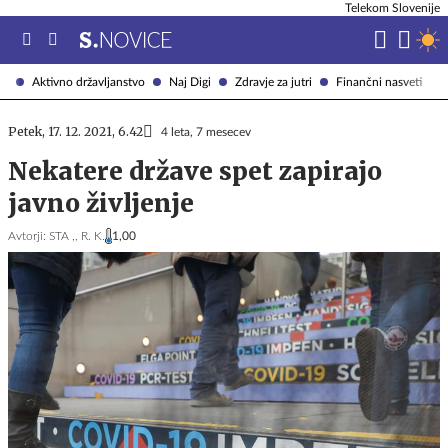
Telekom Slovenije
Aktivno državljanstvo
Naj Digi
Zdravje za jutri
Finančni nasveti
Petek, 17. 12. 2021, 6.42
4 leta, 7 mesecev
Nekatere države spet zapirajo
javno življenje
Avtorji:
STA ,,
R. K.
1,00