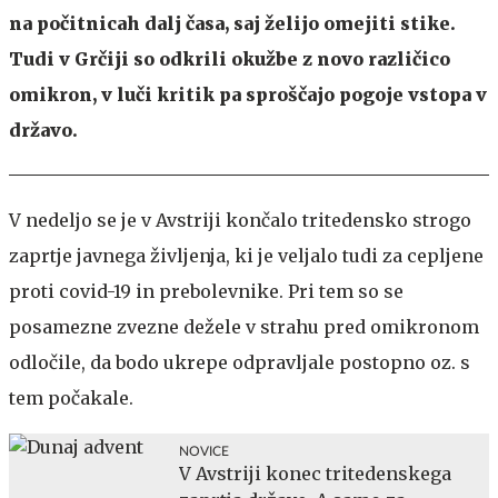
na počitnicah dalj časa, saj želijo omejiti stike.
Tudi v Grčiji so odkrili okužbe z novo različico
omikron, v luči kritik pa sproščajo pogoje vstopa v
državo.
V nedeljo se je v Avstriji končalo tritedensko strogo
zaprtje javnega življenja, ki je veljalo tudi za cepljene
proti covid-19 in prebolevnike. Pri tem so se
posamezne zvezne dežele v strahu pred omikronom
odločile, da bodo ukrepe odpravljale postopno oz. s
tem počakale.
NOVICE
V Avstriji konec tritedenskega