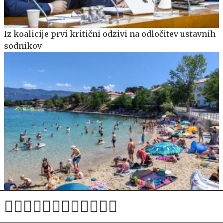
Iz koalicije prvi kritični odzivi na odločitev ustavnih
sodnikov
Hrvatica: Slovenci si prisvajajo plažo. Ko sem
odmaknila njihove stole, me je Slovenka napadla.