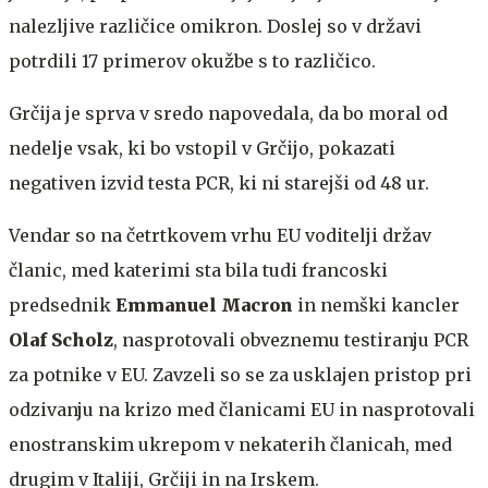
nalezljive različice omikron. Doslej so v državi
potrdili 17 primerov okužbe s to različico.
Grčija je sprva v sredo napovedala, da bo moral od
nedelje vsak, ki bo vstopil v Grčijo, pokazati
negativen izvid testa PCR, ki ni starejši od 48 ur.
Vendar so na četrtkovem vrhu EU voditelji držav
članic, med katerimi sta bila tudi francoski
predsednik
Emmanuel Macron
in nemški kancler
Olaf Scholz
, nasprotovali obveznemu testiranju PCR
za potnike v EU. Zavzeli so se za usklajen pristop pri
odzivanju na krizo med članicami EU in nasprotovali
enostranskim ukrepom v nekaterih članicah, med
drugim v Italiji, Grčiji in na Irskem.