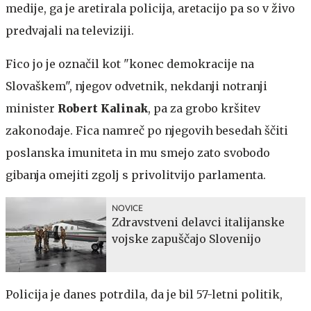
medije, ga je aretirala policija, aretacijo pa so v živo
predvajali na televiziji.
Fico jo je označil kot "konec demokracije na
Slovaškem", njegov odvetnik, nekdanji notranji
minister
Robert Kalinak
,
pa za grobo kršitev
zakonodaje. Fica namreč po njegovih besedah ščiti
poslanska imuniteta in mu smejo zato svobodo
gibanja omejiti zgolj s privolitvijo parlamenta.
NOVICE
Zdravstveni delavci italijanske
vojske zapuščajo Slovenijo
Policija je danes potrdila, da je bil 57-letni politik,