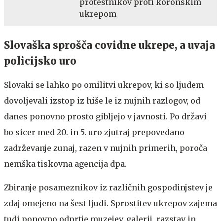
protestnikov proti koronskim
ukrepom
Slovaška sprošča covidne ukrepe, a uvaja
policijsko uro
Slovaki se lahko po omilitvi ukrepov, ki so ljudem
dovoljevali izstop iz hiše le iz nujnih razlogov, od
danes ponovno prosto gibljejo v javnosti. Po državi
bo sicer med 20. in 5. uro zjutraj prepovedano
zadrževanje zunaj, razen v nujnih primerih, poroča
nemška tiskovna agencija dpa.
Zbiranje posameznikov iz različnih gospodinjstev je
zdaj omejeno na šest ljudi. Sprostitev ukrepov zajema
tudi ponovno odprtje muzejev, galerij, razstav in