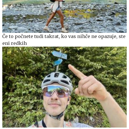
Če to počnete tudi takrat, ko vas nihče ne opazuje, ste
eni redkih