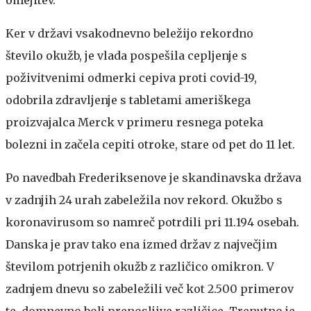
Ker v državi vsakodnevno beležijo rekordno
število okužb, je vlada pospešila cepljenje s
poživitvenimi odmerki cepiva proti covid-19,
odobrila zdravljenje s tabletami ameriškega
proizvajalca Merck v primeru resnega poteka
bolezni in začela cepiti otroke, stare od pet do 11 let.
Po navedbah Frederiksenove je skandinavska država
v zadnjih 24 urah zabeležila nov rekord. Okužbo s
koronavirusom so namreč potrdili pri 11.194 osebah.
Danska je prav tako ena izmed držav z največjim
številom potrjenih okužb z različico omikron. V
zadnjem dnevu so zabeležili več kot 2.500 primerov
te, domnevno bolj prenosljive različice. Trenutno je