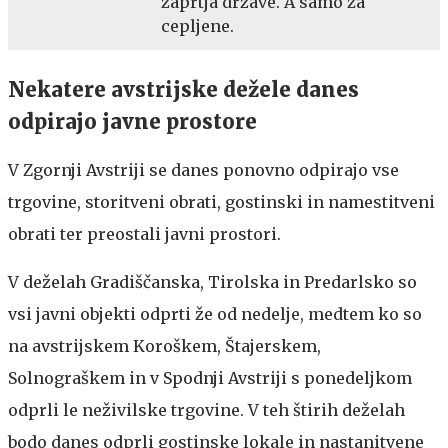
zaprtja države. A samo za
cepljene.
Nekatere avstrijske dežele danes
odpirajo javne prostore
V Zgornji Avstriji se danes ponovno odpirajo vse
trgovine, storitveni obrati, gostinski in namestitveni
obrati ter preostali javni prostori.
V deželah Gradiščanska, Tirolska in Predarlsko so
vsi javni objekti odprti že od nedelje, medtem ko so
na avstrijskem Koroškem, Štajerskem,
Solnograškem in v Spodnji Avstriji s ponedeljkom
odprli le neživilske trgovine. V teh štirih deželah
bodo danes odprli gostinske lokale in nastanitvene