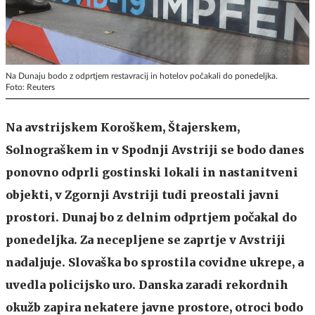
Na Dunaju bodo z odprtjem restavracij in hotelov počakali do ponedeljka.
Foto: Reuters
Na avstrijskem Koroškem, Štajerskem,
Solnograškem in v Spodnji Avstriji se bodo danes
ponovno odprli gostinski lokali in nastanitveni
objekti, v Zgornji Avstriji tudi preostali javni
prostori. Dunaj bo z delnim odprtjem počakal do
ponedeljka. Za necepljene se zaprtje v Avstriji
nadaljuje. Slovaška bo sprostila covidne ukrepe, a
uvedla policijsko uro. Danska zaradi rekordnih
okužb zapira nekatere javne prostore, otroci bodo