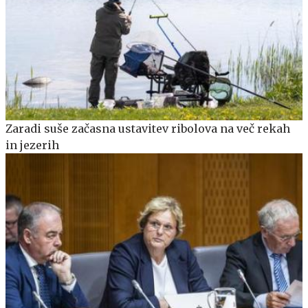
Zaradi suše začasna ustavitev ribolova na več rekah
in jezerih