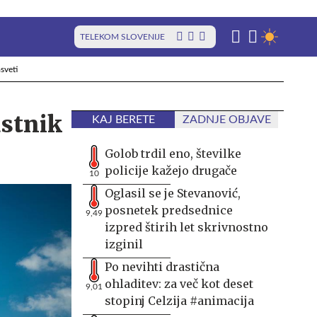
TELEKOM SLOVENIJE
sveti
astnik
KAJ BERETE
ZADNJE OBJAVE
Golob trdil eno, številke
policije kažejo drugače
10
Oglasil se je Stevanović,
posnetek predsednice
9,49
izpred štirih let skrivnostno
izginil
Po nevihti drastična
ohladitev: za več kot deset
9,01
stopinj Celzija #animacija