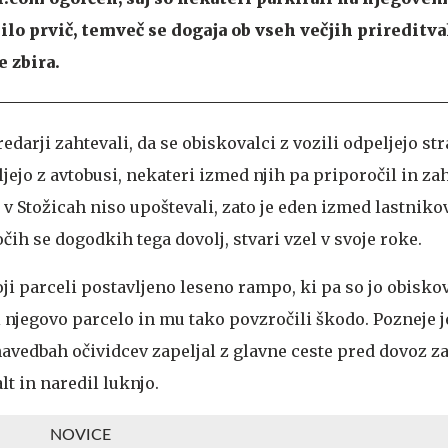
dilo prvič, temveč se dogaja ob vseh večjih prireditva
e zbira.
darji zahtevali, da se obiskovalci z vozili odpeljejo str
jejo z avtobusi, nekateri izmed njih pa priporočil in za
 v Stožicah niso upoštevali, zato je eden izmed lastnikov
očih se dogodkih tega dovolj, stvari vzel v svoje roke.
oji parceli postavljeno leseno rampo, ki pa so jo obisko
i njegovo parcelo in mu tako povzročili škodo. Pozneje j
navedbah očividcev zapeljal z glavne ceste pred dovoz za 
t in naredil luknjo.
NOVICE