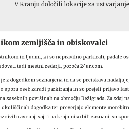
V Kranju določili lokacije za ustvarjanje
ikom zemljišča in obiskovalci
stnikom in ljudmi, ki so nepravilno parkirali, padale os
edovati tudi mestni redarji, poroča 24ur.com.
da je z dogodkom seznanjena in da se preiskava nadaljuje
i o sporu oseb zaradi parkiranja in so prejeli prijavo las
 na zasebnih površinah na območju Bežigrada. Za zdaj na
eh okoliščinah dogodka ter preverjajo elemente morebit
nivih ravnanj, saj ti na kraju niso bili zaznani, so spor