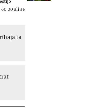
estijo
steni Mojstrovke
 60 00 ali se
rihaja ta
krat