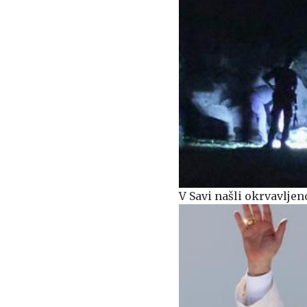
V Savi našli okrvavlje