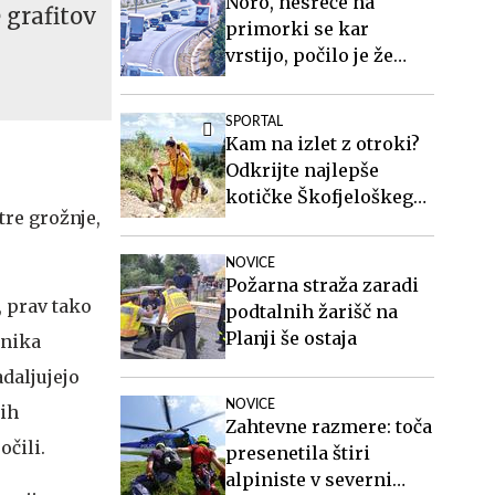
Noro, nesreče na
 grafitov
primorki se kar
vrstijo, počilo je že
četrtič #foto
SPORTAL
Kam na izlet z otroki?
Odkrijte najlepše
kotičke Škofjeloškega
tre grožnje,
hribovja.
NOVICE
Požarna straža zaradi
, prav tako
podtalnih žarišč na
Planji še ostaja
tnika
daljujejo
NOVICE
nih
Zahtevne razmere: toča
očili.
presenetila štiri
alpiniste v severni