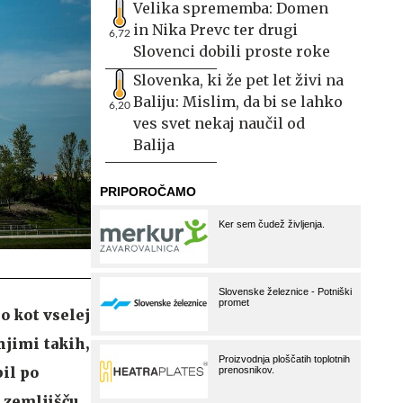
Velika sprememba: Domen
in Nika Prevc ter drugi
6,72
Slovenci dobili proste roke
Slovenka, ki že pet let živi na
Baliju: Mislim, da bi se lahko
6,20
ves svet nekaj naučil od
Balija
lo kot vselej
njimi takih,
il po
 zemljišču,