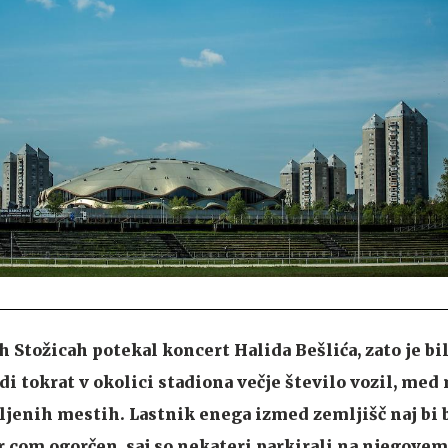
ih Stožicah potekal koncert Halida Bešlića, zato je bi
i tokrat v okolici stadiona večje število vozil, med 
jenih mestih. Lastnik enega izmed zemljišč naj bi b
r.com ogorčen, saj so nekateri parkirali na njegovem