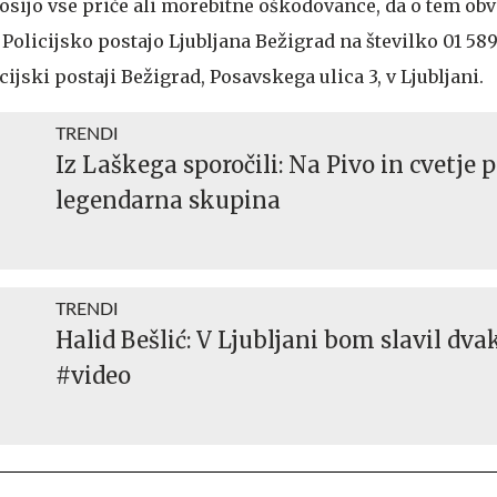
rosijo vse priče ali morebitne oškodovance, da o tem obv
, Policijsko postajo Ljubljana Bežigrad na številko 01 589
ijski postaji Bežigrad, Posavskega ulica 3, v Ljubljani.
TRENDI
Iz Laškega sporočili: Na Pivo in cvetje p
legendarna skupina
TRENDI
Halid Bešlić: V Ljubljani bom slavil dva
#video