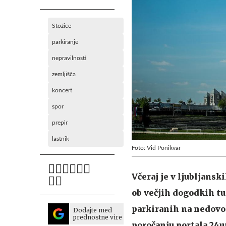
Stožice
parkiranje
nepravilnosti
zemljišča
koncert
spor
prepir
lastnik
Foto: Vid Ponikvar
Včeraj je v ljubljansk
ob večjih dogodkih tud
parkiranih na nedovol
Dodajte med
prednostne vire
poročanju portala 24u