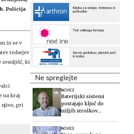
h. Policija
an in se v
htev redarjev
 zemljišč, ki
Ne spreglejte
valci
NOVICE
e na kraj
Baterijski sistemi
postajajo ključ do
njivo, pri
nižjih stroškov
elektrike v podjetjih
NOVICE