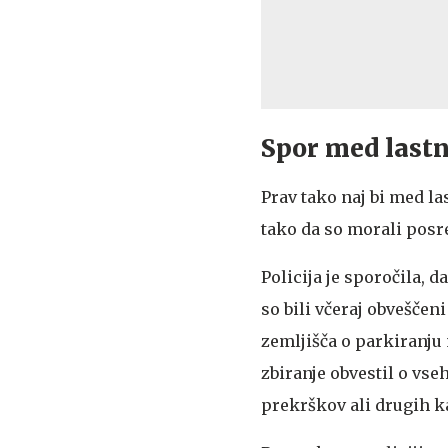
Spor med lastn
Prav tako naj bi med la
tako da so morali posr
Policija je sporočila, 
so bili včeraj obveščen
zemljišča o parkiranju
zbiranje obvestil o vs
prekrškov ali drugih kaz