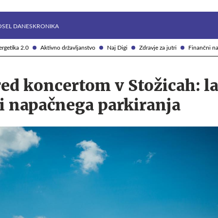
Želite prejemati e-novice?
Uživajmo pametno
OSEL DANES
KRONIKA
rgetika 2.0
Aktivno državljanstvo
Naj Digi
Zdravje za jutri
Finančni na
red koncertom v Stožicah: l
i napačnega parkiranja