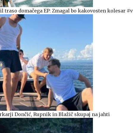
il traso domačega EP: Zmagal bo kakovosten kolesar #
karji Dončić, Rupnik in Blažič skupaj na jahti