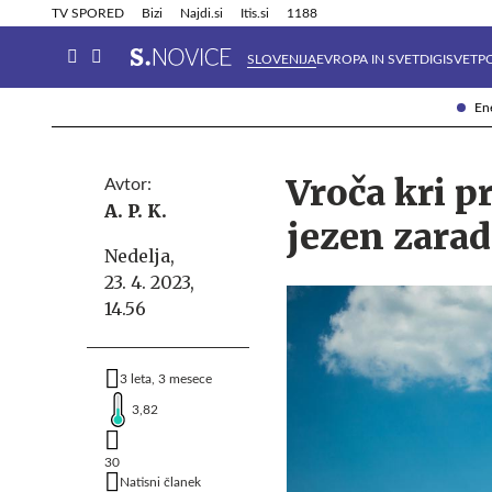
Info in obvestila
Tehnik
TV SPORED
Bizi
Najdi.si
Itis.si
1188
SLOVENIJA
EVROPA IN SVET
DIGISVET
P
Ene
Vroča kri p
Avtor:
A. P. K.
jezen zarad
Nedelja,
23. 4. 2023,
14.56
3 leta, 3 mesece
3,82
30
Natisni članek