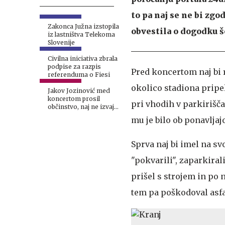
to pa naj se ne bi zgo
Zakonca Južna izstopila
obvestila o dogodku š
iz lastništva Telekoma
Slovenije
Civilna iniciativa zbrala
podpise za razpis
Pred koncertom naj bi re
referenduma o Fiesi
okolico stadiona pripel
Jakov Jozinović med
koncertom prosil
pri vhodih v parkirišča
občinstvo, naj ne izvaja
nevarnega trenda
mu je bilo ob ponavljaj
Sprva naj bi imel na sv
"pokvarili", zaparkiral
prišel s strojem in po 
tem pa poškodoval asfal