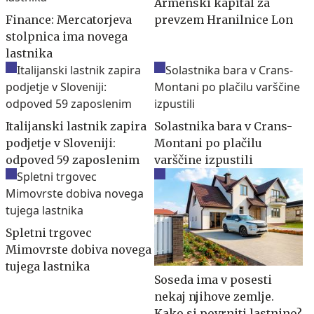
Armenski kapital za
Finance: Mercatorjeva
prevzem Hranilnice Lon
stolpnica ima novega
lastnika
Italijanski lastnik zapira
Solastnika bara v Crans-
podjetje v Sloveniji:
Montani po plačilu
odpoved 59 zaposlenim
varščine izpustili
Spletni trgovec
Mimovrste dobiva novega
tujega lastnika
Soseda ima v posesti
nekaj njihove zemlje.
Kako si povrniti lastnino?