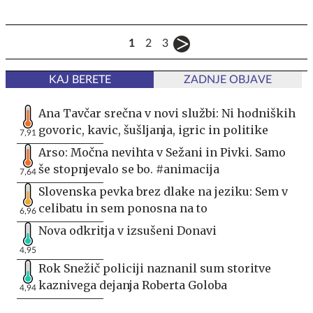
1
2
3
KAJ BERETE
ZADNJE OBJAVE
Ana Tavčar srečna v novi službi: Ni hodniških
govoric, kavic, šušljanja, igric in politike
7,91
Arso: Močna nevihta v Sežani in Pivki. Samo
še stopnjevalo se bo. #animacija
7,64
Slovenska pevka brez dlake na jeziku: Sem v
celibatu in sem ponosna na to
6,96
Nova odkritja v izsušeni Donavi
4,95
Rok Snežič policiji naznanil sum storitve
kaznivega dejanja Roberta Goloba
4,94