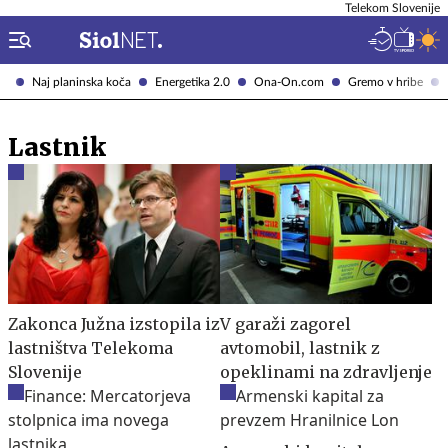
Telekom Slovenije
Naj planinska koča
Energetika 2.0
Ona-On.com
Gremo v hribe
Lastnik
Zakonca Južna izstopila iz
V garaži zagorel
lastništva Telekoma
avtomobil, lastnik z
Slovenije
opeklinami na zdravljenje