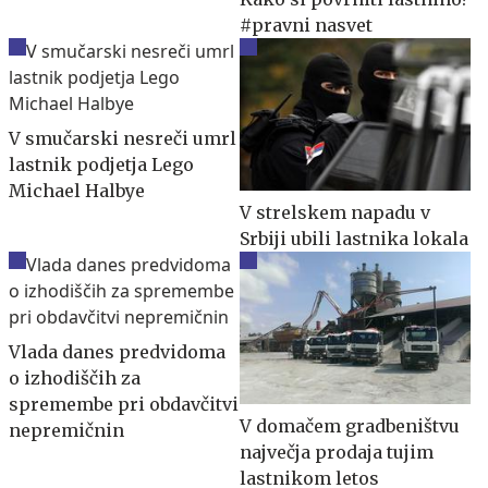
#pravni nasvet
V smučarski nesreči umrl
lastnik podjetja Lego
Michael Halbye
V strelskem napadu v
Srbiji ubili lastnika lokala
Vlada danes predvidoma
o izhodiščih za
spremembe pri obdavčitvi
V domačem gradbeništvu
nepremičnin
največja prodaja tujim
lastnikom letos