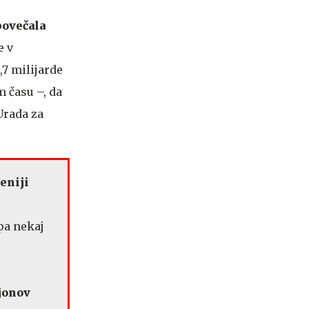
povečala
e v
,7 milijarde
 času –, da
Urada za
veniji
 pa nekaj
ijonov