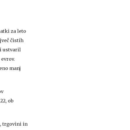
atki za leto
jveč čistih
 ustvaril
 evrov.
tveno manj
ov
22, ob
 trgovini in