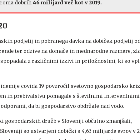
roma dobrih
46 milijard več kot v 2019.
20
kih podjetij in pobranega davka na dobiček podjetij o
ende ter odzive na domače in mednarodne razmere, zlas
a spopadala z različnimi izzivi in priložnostmi, ki so vpl
epidemije covida-19 povzročil svetovno gospodarsko kriz
m in prebivalstvu pomagale s številnimi interventnimi
odporami, da bi gospodarstvo obdržale nad vodo.
ki gospodarskih družb v Sloveniji občutno zmanjšali,
Sloveniji so ustvarjeni dobički s 4,63 milijarde evrov v 