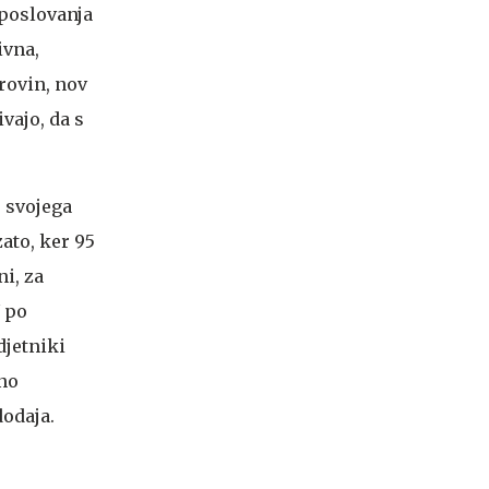
 poslovanja
ivna,
rovin, nov
vajo, da s
o svojega
ato, ker 95
i, za
 po
djetniki
ano
dodaja.