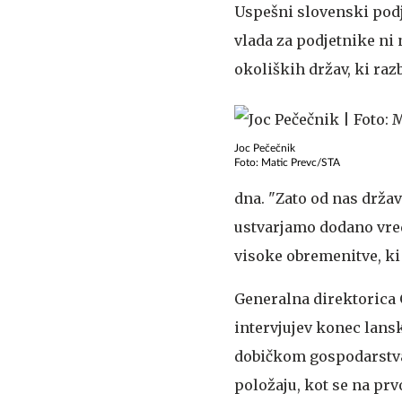
Uspešni slovenski pod
vlada za podjetnike ni 
okoliških držav, ki raz
Joc Pečečnik
Foto: Matic Prevc/STA
dna. "Zato od nas držav
ustvarjamo dodano vred
visoke obremenitve, ki 
Generalna direktorica
intervjujev konec lansk
dobičkom gospodarstva
položaju, kot se na prvo