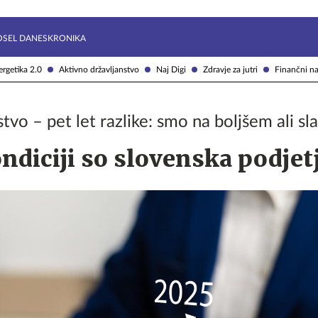
Želite prejemati e-novice?
Uživajmo pametno
OSEL DANES
KRONIKA
rgetika 2.0
Aktivno državljanstvo
Naj Digi
Zdravje za jutri
Finančni na
tvo – pet let razlike: smo na boljšem ali s
ndiciji so slovenska podjet