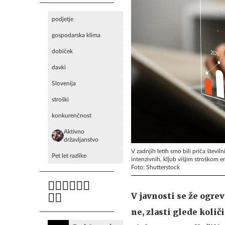
podjetje
gospodarska klima
dobiček
davki
Slovenija
stroški
konkurenčnost
Aktivno
državljanstvo
V zadnjih letih smo bili priča števi
Pet let razlike
intenzivnih, kljub višjim stroškom e
Foto: Shutterstock
V javnosti se že ogrev
ne, zlasti glede količ