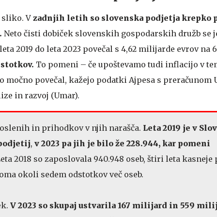
 sliko. V
zadnjih letih so slovenska podjetja krepko 
.
Neto čisti dobiček slovenskih gospodarskih družb se j
leta 2019 do leta 2023 povečal s 4,62 milijarde evrov na 6
dstotkov.
To pomeni – če upoštevamo tudi inflacijo v tem
lno močno povečal, kažejo podatki Ajpesa s preračunom 
e in razvoj (Umar).
poslenih in prihodkov v njih narašča.
Leta 2019 je v Slo
podjetij
,
v 2023 pa jih je bilo že 228.944, kar pomeni
eta 2018 so zaposlovala 940.948 oseb, štiri leta kasneje
roma okoli sedem odstotkov več oseb.
ek.
V 2023 so skupaj ustvarila 167 milijard in 559 mil