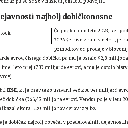
 vendar pa so se že v naslednjem letu podvojili.
ejavnosti najbolj dobičkonosne
Če pogledamo leto 2023, ker pod
2024 še niso znani v celoti, je na
prihodkov od prodaje v Sloveniji
jarde evrov, čistega dobička pa mu je ostalo 92,8 milijona
imel leto prej (7,33 milijarde evrov), a mu je ostalo bis
vrov).
bil
HSE
, ki je prav tako ustvaril več kot pet milijard evr
eč dobička (366,45 milijona evrov). Vendar pa je v letu 20
rikazal skoraj 320 milijonov evrov izgube.
 je dobiček najbolj povečal v predelovalnih dejavnostih,