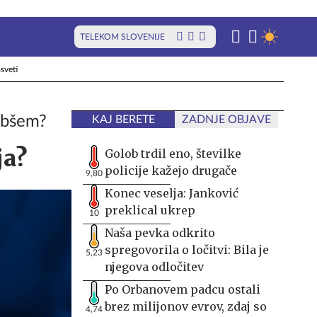
TELEKOM SLOVENIJE
sveti
labšem?
KAJ BERETE
ZADNJE OBJAVE
ja?
Golob trdil eno, številke
policije kažejo drugače
9,80
Konec veselja: Janković
preklical ukrep
10
Naša pevka odkrito
spregovorila o ločitvi: Bila je
5,23
njegova odločitev
Po Orbanovem padcu ostali
brez milijonov evrov, zdaj so
4,74