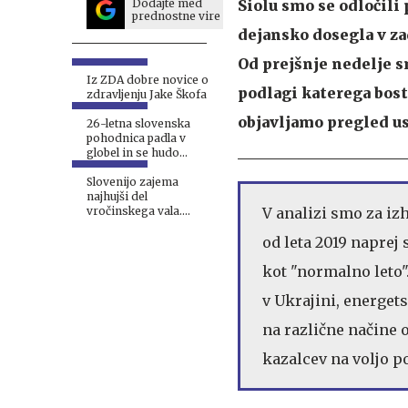
Siolu smo se odločili
Dodajte med
prednostne vire
dejansko dosegla v za
Od prejšnje nedelje s
Iz ZDA dobre novice o
podlagi katerega bost
zdravljenju Jake Škofa
objavljamo pregled us
26-letna slovenska
pohodnica padla v
globel in se hudo
poškodovala
Slovenijo zajema
najhujši del
V analizi smo za iz
vročinskega vala.
Znano je, kdaj bo
od leta 2019 naprej
ohladitev.
kot "normalno leto".
v Ukrajini, energets
na različne načine o
kazalcev na voljo po