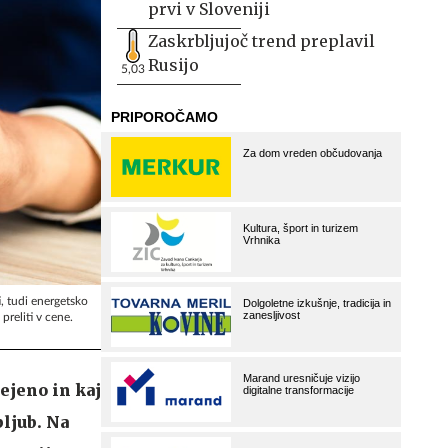
prvi v Sloveniji
Zaskrbljujoč trend preplavil
Rusijo
5,03
i, tudi energetsko
preliti v cene.
rejeno in kaj
bljub. Na