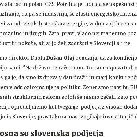
 stališč in pobud GZS. Potrdila je tudi, da se uspešnost
likuje, da pa se industrija, še zlasti energetsko intenz
vi zaradi visokih stroškov energije, vedno višjih cen su
režnine in drugih. Zato, pravi, vlado permanentno pozi
riji pokaže, ali si jo želi zadržati v Sloveniji ali ne.
imo direktor Duola
Dušan Olaj
poudarja, da za kondicij
bijo sami. "Na državo ne računamo. To nam uspeva tudi z
s pa je, da smo iz dneva v dan dražji in manj konkurenčn
em vlada oziroma njena politika. Zopet smo na vrhu EU
esnih strukturnih reform sploh še nismo začeli. Zato po
eniji opredeljujemo kot tveganje, podjetja z visoko dod
 iz Slovenije, prav tako se nas izogibajo investitorji," 
osna so slovenska podjetja