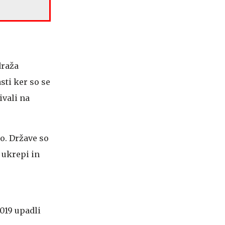
draža
ti ker so se
ivali na
o.
Države so
 ukrepi in
2019 upadli