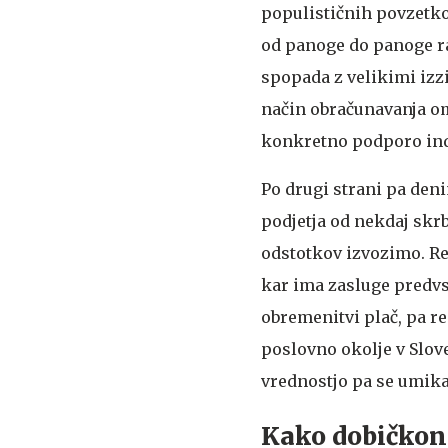
populističnih povzetkov
od panoge do panoge raz
spopada z velikimi izzi
način obračunavanja om
konkretno podporo indust
Po drugi strani pa den
podjetja od nekdaj skr
odstotkov izvozimo. Re
kar ima zasluge predvs
obremenitvi plač, pa r
poslovno okolje v Slov
vrednostjo pa se umikajo
Kako dobičkon