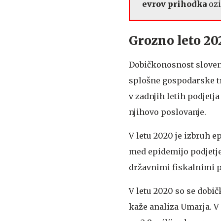
evrov prihodka
ozi
Grozno leto 20
Dobičkonosnost slovens
splošne gospodarske tr
v zadnjih letih podjetj
njihovo poslovanje.
V letu 2020 je izbruh 
med epidemijo podjetje
državnimi fiskalnimi p
V letu 2020 so se dobič
kaže analiza Umarja. V 