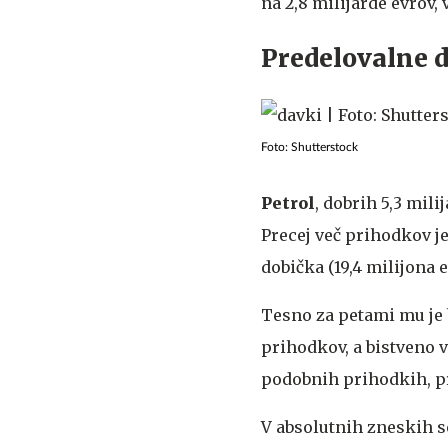
na 2,8 milijarde evrov,
Predelovalne d
Foto: Shutterstock
Petrol
, dobrih 5,3 mili
Precej več prihodkov je 
dobička (19,4 milijona e
Tesno za petami mu je 
prihodkov, a bistveno v
podobnih prihodkih, p
V absolutnih zneskih se