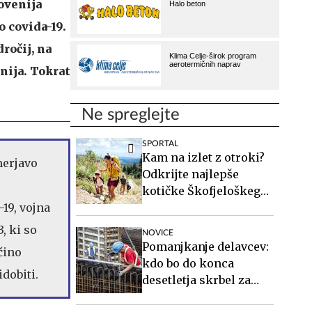
ovenija
 covida-19.
ročij, na
nija. Tokrat
Ne spreglejte
SPORTAL
Kam na izlet z otroki?
merjavo
Odkrijte najlepše
kotičke Škofjeloškega
-19, vojna
hribovja.
, ki so
NOVICE
Pomanjkanje delavcev:
ečino
kdo bo do konca
idobiti.
desetletja skrbel za
starejše, gradil