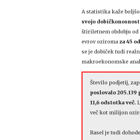
A statistika kaže boljšo
svojo dobičkonosnost
štiriletnem obdobju od 
evrov oziroma
za 45 o
se je dobiček tudi rea
makroekonomske analiz
Število podjetij, za
poslovalo 205.139 
11,6 odstotka več.
L
več kot milijon ozi
Rasel je tudi dohod