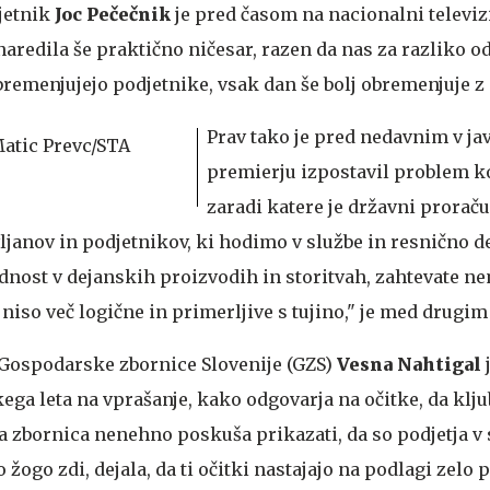
jetnik
Joc Pečečnik
je pred časom na nacionalni televizi
naredila še praktično ničesar, razen da nas za razliko o
bremenjujejo podjetnike, vsak dan še bolj obremenjuje z 
Prav tako je pred nedavnim v j
premierju izpostavil problem k
zaradi katere je državni proraču
ljanov in podjetnikov, ki hodimo v službe in resnično d
nost v dejanskih proizvodih in storitvah, zahtevate n
niso več logične in primerljive s tujino," je med drugim
 Gospodarske zbornice Slovenije (GZS)
Vesna Nahtigal
ega leta na vprašanje, kako odgovarja na očitke, da klj
 zbornica nenehno poskuša prikazati, da so podjetja v
 žogo zdi, dejala, da ti očitki nastajajo na podlagi zelo