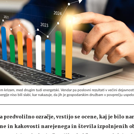
lnim krizam, med drugim tudi energetski. Vendar pa poslovni rezultati v večini dejavnost
nergije niso bili slabi, kar nakazuje, da jih je gospodarskim družbam v povprečju uspelo 
a predvolilno ozračje, vrstijo se ocene, kaj je bilo na
ine in kakovosti narejenega in števila izpolnjenih o