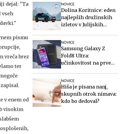
stanovanja in vozil
ji dejal: "Ta
NOVICE
avtobuse?
Dolina Koritnice: eden
d vseh
najlepših družinskih
davki."
izletov v Julijskih
Alpah
avnem pismu
NOVICE
orupcije,
Samsung Galaxy Z
Fold8 Ultra:
n vreča brez
učinkovitost na prvem
elamo ter
mestu
emogoče
NOVICE
 zapisal.
Hiša je pisana nanj,
skupnih otrok nimava:
je v enem od
kdo bo dedoval?
ub visokim
 slabšem
 posplošenih,