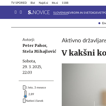
Info in obvestila
Tehnik
TV SPORED
Bizi
Najdi.si
Itis.si
1188
SLOVENIJA
EVROPA IN SVET
DIGISVET
P
Ene
Avtorji:
Aktivno državljans
Peter Pahor,
V kakšni ko
Stela Mihajlović
Sobota,
29. 3. 2025,
22.03
1 leto, 3 mesece
2,89
Natisni članek