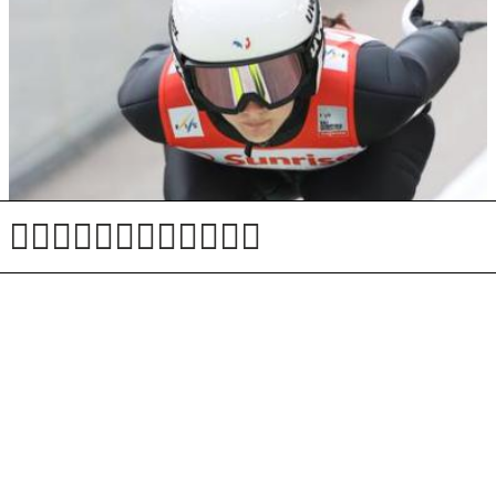
Huda poškodba francoske skakalke, izpustila bo
celotno sezono