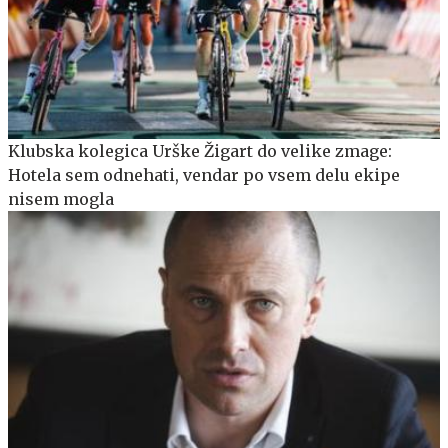
Klubska kolegica Urške Žigart do velike zmage:
Hotela sem odnehati, vendar po vsem delu ekipe
nisem mogla