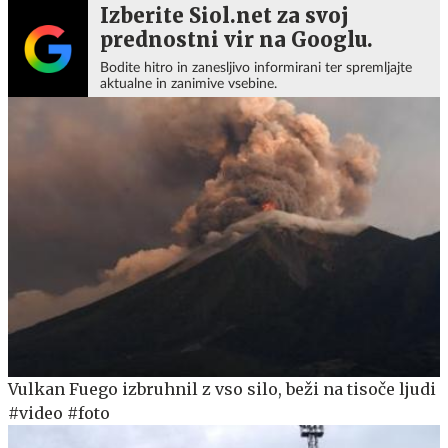
Izberite Siol.net za svoj
prednostni vir na Googlu.
Bodite hitro in zanesljivo informirani ter spremljajte
aktualne in zanimive vsebine.
Vulkan Fuego izbruhnil z vso silo, beži na tisoče ljudi
#video #foto