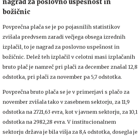
nagrad za poslovno uspešnost in
božičnic
Povprečna plača se je po pojasnilih statistikov
zvišala predvsem zaradi večjega obsega izrednih
izplačil, to je nagrad za poslovno uspešnost in
božičnic. Delež teh izplačil v celotni masi izplačanih
bruto plač je namreč pri plači za december znašal 12,8
odstotka, pri plači za november pa 5,7 odstotka.
Povprečna bruto plača se je v primerjavi s plačo za
november zvišala tako v zasebnem sektorju, za 11,9
odstotka na 2721,63 evra, kot v javnem sektorju, za 10,1
odstotka na 2982,28 evra. V institucionalnem
sektorju država je bila višja za 8,4 odstotka, dosegla je