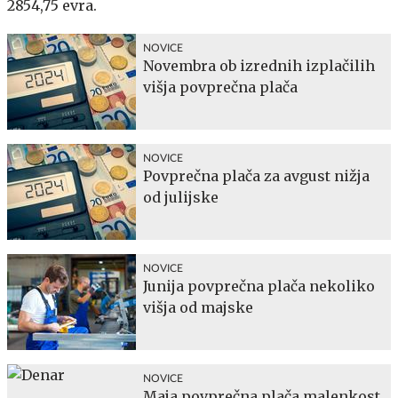
2854,75 evra.
NOVICE
Novembra ob izrednih izplačilih
višja povprečna plača
NOVICE
Povprečna plača za avgust nižja
od julijske
NOVICE
Junija povprečna plača nekoliko
višja od majske
NOVICE
Maja povprečna plača malenkost