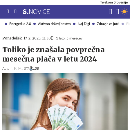
Telekom Slovenije
Energetika 2.0
Aktivno državljanstvo
Naj Digi
Zdravje za jutri
Fi
Ponedeljek, 17. 2. 2025, 11.30
1 leto, 5 mesecev
Toliko je znašala povprečna
mesečna plača v letu 2024
Avtorji:
K. M.,
STA
1,08