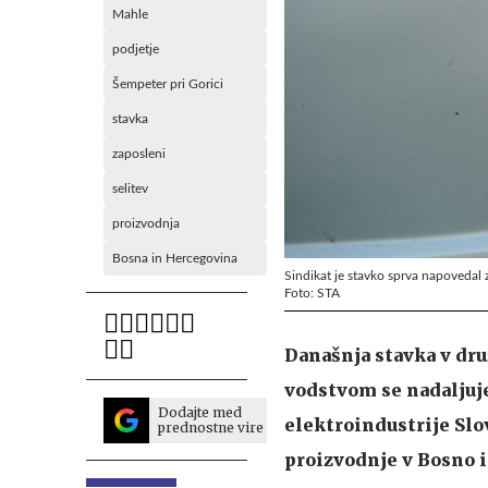
Mahle
podjetje
Šempeter pri Gorici
stavka
zaposleni
selitev
proizvodnja
Bosna in Hercegovina
Sindikat je stavko sprva napovedal z
Foto: STA
Današnja stavka v dru
vodstvom se nadaljuje
Dodajte med
elektroindustrije Slov
prednostne vire
proizvodnje v Bosno 