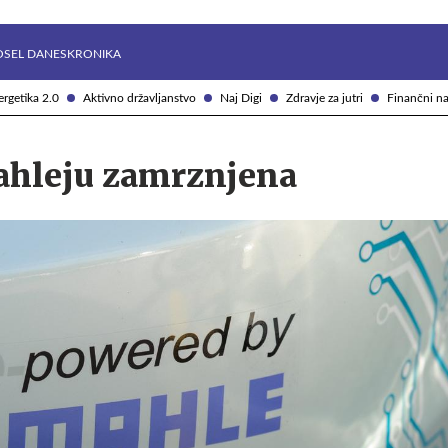
Želite prejemati e-novice?
Uživajmo pametno
OSEL DANES
KRONIKA
rgetika 2.0
Aktivno državljanstvo
Naj Digi
Zdravje za jutri
Finančni na
ahleju zamrznjena