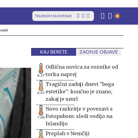
TELEKOM SLOVENIJE
sveti
KAJ BERETE
ZADNJE OBJAVE
Odlična novica za voznike od
torka naprej
8,37
Tragični zadnji dnevi "boga
estetike": končno je znano,
6,45
zakaj je umrl
Novo razkritje v povezavi s
Fotopubom: sledi vodijo na
7,68
Islandijo
Preplah v Nemčiji