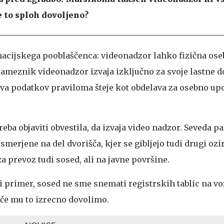
e to sploh dovoljeno?
acijskega pooblaščenca: videonadzor lahko fizična oseb
osameznik videonadzor izvaja izključno za svoje lastne 
va podatkov praviloma šteje kot obdelava za osebno up
reba objaviti obvestila, da izvaja video nadzor. Seveda 
smerjene na del dvorišča, kjer se gibljejo tudi drugi oz
 prevoz tudi sosed, ali na javne površine.
 primer, sosed ne sme snemati registrskih tablic na vo
če mu to izrecno dovolimo.