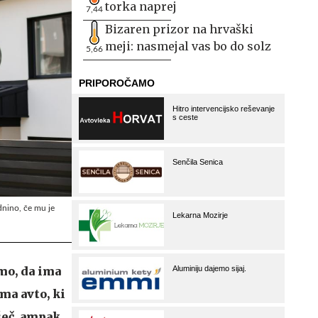
torka naprej
7,44
Bizaren prizor na hrvaški
meji: nasmejal vas bo do solz
5,66
dnino, če mu je
mo, da ima
ma avto, ki
šeč, ampak