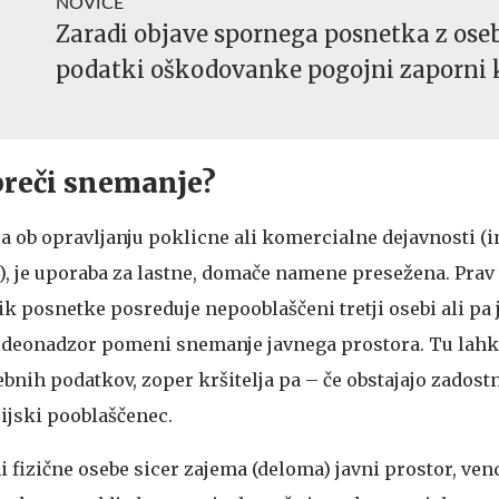
NOVICE
Zaradi objave spornega posnetka z os
podatki oškodovanke pogojni zaporni 
preči snemanje?
a ob opravljanju poklicne ali komercialne dejavnosti (i
), je uporaba za lastne, domače namene presežena. Prav 
 posnetke posreduje nepooblaščeni tretji osebi ali pa j
videonadzor pomeni snemanje javnega prostora. Tu lahk
bnih podatkov, zoper kršitelja pa – če obstajajo zadost
ijski pooblaščenec.
 fizične osebe sicer zajema (deloma) javni prostor, ven