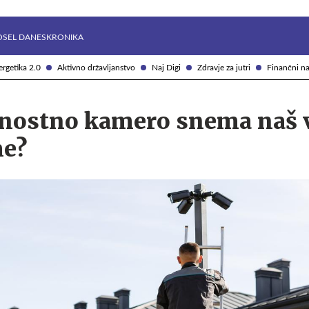
Želite prejemati e-novice?
Uživajmo pametno
OSEL DANES
KRONIKA
rgetika 2.0
Aktivno državljanstvo
Naj Digi
Zdravje za jutri
Finančni na
rnostno kamero snema naš v
me?