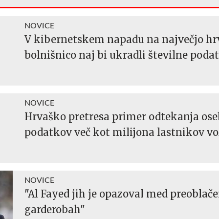
NOVICE
V kibernetskem napadu na največjo h
bolnišnico naj bi ukradli številne poda
NOVICE
Hrvaško pretresa primer odtekanja os
podatkov več kot milijona lastnikov vo
NOVICE
"Al Fayed jih je opazoval med preoblač
garderobah"