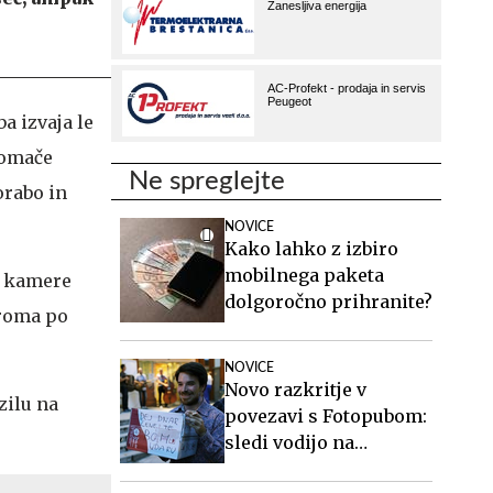
a izvaja le
domače
Ne spreglejte
orabo in
NOVICE
Kako lahko z izbiro
mobilnega paketa
pa kamere
dolgoročno prihranite?
iroma po
NOVICE
Novo razkritje v
zilu na
povezavi s Fotopubom:
sledi vodijo na
Islandijo