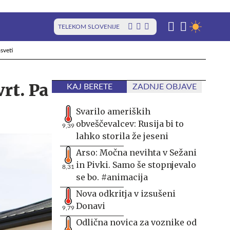
TELEKOM SLOVENIJE
sveti
rt. Pa
KAJ BERETE
ZADNJE OBJAVE
Svarilo ameriških
obveščevalcev: Rusija bi to
9,39
lahko storila že jeseni
Arso: Močna nevihta v Sežani
in Pivki. Samo še stopnjevalo
8,31
se bo. #animacija
Nova odkritja v izsušeni
Donavi
9,79
Odlična novica za voznike od