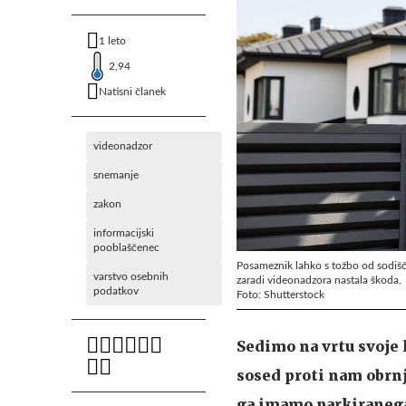
1 leto
2,94
Natisni članek
videonadzor
snemanje
zakon
informacijski
pooblaščenec
Posameznik lahko s tožbo od sodišč
varstvo osebnih
zaradi videonadzora nastala škoda.
podatkov
Foto: Shutterstock
Sedimo na vrtu svoje 
sosed proti nam obrnj
ga imamo parkiranega