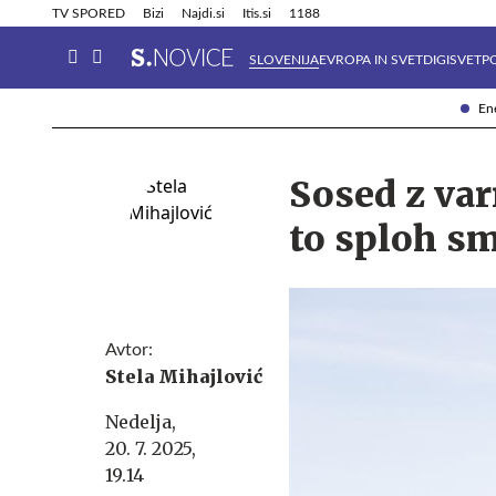
Info in obvestila
Tehnik
TV SPORED
Bizi
Najdi.si
Itis.si
1188
SLOVENIJA
EVROPA IN SVET
DIGISVET
P
Ene
Sosed z va
to sploh s
Avtor:
Stela Mihajlović
Nedelja,
20. 7. 2025,
19.14