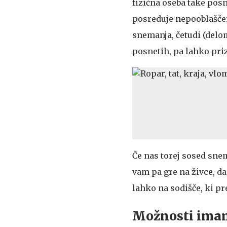
fizična oseba take pos
posreduje nepooblaščeni
snemanja, četudi (delo
posnetih, pa lahko priz
Če nas torej sosed sne
vam pa gre na živce, d
lahko na sodišče, ki p
Možnosti ima