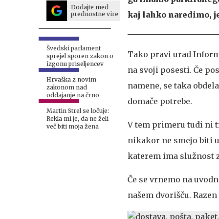
Dodajte med
kaj lahko naredimo, j
prednostne vire
Švedski parlament
Tako pravi urad Inform
sprejel sporen zakon o
izgonu priseljencev
na svoji posesti. Če p
Hrvaška z novim
namene, se taka obdela
zakonom nad
oddajanje na črno
domače potrebe.
Martin Strel se ločuje:
Rekla mi je, da ne želi
V tem primeru tudi ni t
več biti moja žena
nikakor ne smejo biti u
katerem ima služnost za
Če se vrnemo na uvodni
našem dvorišču. Razen 