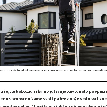
a zahteva, da to odredi prenehanje izvajanja videonadzora. Lahko tudi zahteva odško
hiše, na balkonu srkamo jutranjo kavo, nato pa opazi
eno varnostno kamero ali pa brez naše vednosti sne
 pred zgradbo. Marsikomu takšen videonadzor ni v