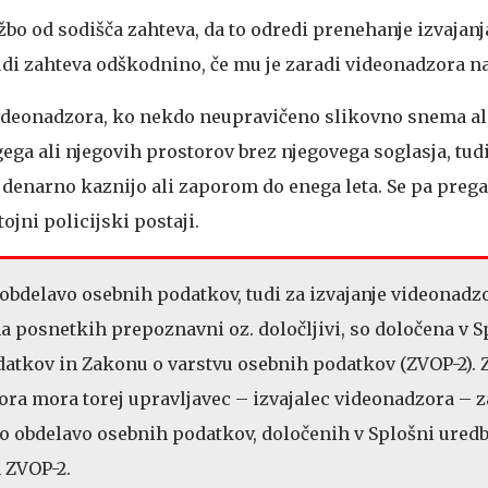
bo od sodišča zahteva, da to odredi prenehanje izvajanj
di zahteva odškodnino, če mu je zaradi videonadzora na
videonadzora, ko nekdo neupravičeno slikovno snema al
ega ali njegovih prostorov brez njegovega soglasja, tud
z denarno kaznijo ali zaporom do enega leta. Se pa prega
ojni policijski postaji.
 obdelavo osebnih podatkov, tudi za izvajanje videonadzo
na posnetkih prepoznavni oz. določljivi, so določena v S
datkov in Zakonu o varstvu osebnih podatkov (ZVOP-2). 
ora mora torej upravljavec – izvajalec videonadzora – z
 obdelavo osebnih podatkov, določenih v Splošni uredb
 ZVOP-2.