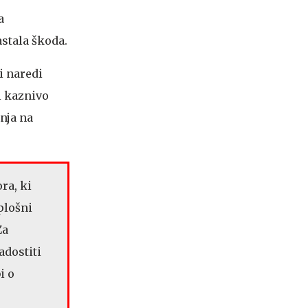
a
stala škoda.
i naredi
i kaznivo
nja na
ra, ki
plošni
Za
adostiti
i o