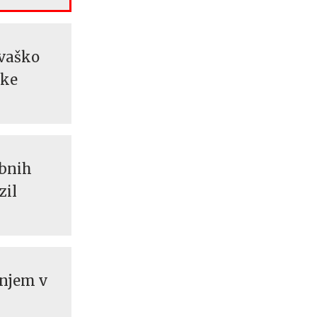
rvaško
tke
ebnih
zil
enjem v