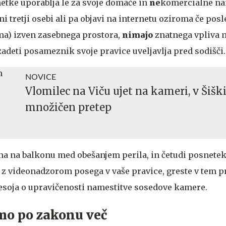
netke uporablja le za svoje domače in
ne
komercialne na
 tretji osebi ali pa objavi na internetu oziroma če pos
ma) izven zasebnega prostora,
nimajo
znatnega vpliva 
adeti posameznik svoje pravice uveljavlja pred sodišči.
NOVICE
Vlomilec na Viču ujet na kameri, v Šišk
množičen pretep
ma na balkonu med obešanjem perila, in četudi posnetek
a z videonadzorom posega v vaše pravice, greste v tem 
resoja o upravičenosti namestitve sosedove kamere.
mo po zakonu več