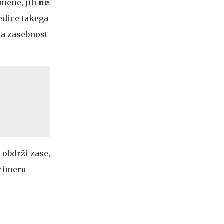
mene, jih
ne
ledice takega
na zasebnost
i
 obdrži zase,
primeru