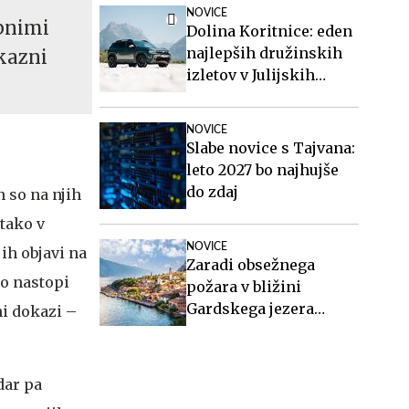
NOVICE
ebnimi
Dolina Koritnice: eden
najlepših družinskih
kazni
izletov v Julijskih
Alpah
NOVICE
Slabe novice s Tajvana:
leto 2027 bo najhujše
do zdaj
n so na njih
tako v
NOVICE
ih objavi na
Zaradi obsežnega
o nastopi
požara v bližini
Gardskega jezera
ni dokazi –
evakuirali več kot 200
ljudi
dar pa