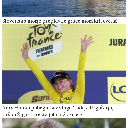
Slovensko morje preplavile gruče morskih cvetač
Norvežanka pobegnila v slogu Tadeja Pogačarja,
Urška Žigart preživljala težke čase