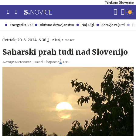
Telekom Slovenije
Energetika 2.0
Aktivno državljanstvo
Naj Digi
Zdravje za jutri
Fi
Četrtek, 20. 6. 2024, 6.38
2 leti, 1 mesec
Saharski prah tudi nad Slovenijo
Avtorji:
Meteoinfo,
David Florjančič
0,81