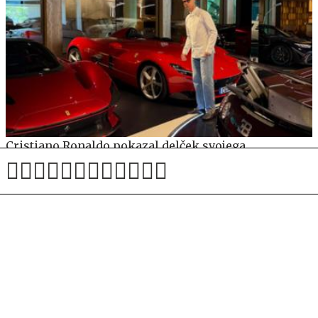
Cristiano Ronaldo pokazal delček svojega
prestižnega voznega parka