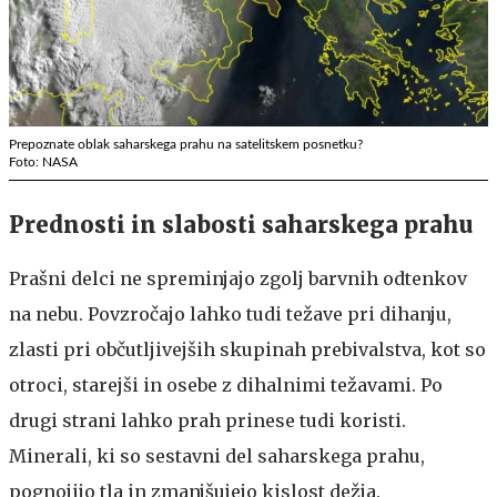
Prepoznate oblak saharskega prahu na satelitskem posnetku?
Foto: NASA
Prednosti in slabosti saharskega prahu
Prašni delci ne spreminjajo zgolj barvnih odtenkov
na nebu. Povzročajo lahko tudi težave pri dihanju,
zlasti pri občutljivejših skupinah prebivalstva, kot so
otroci, starejši in osebe z dihalnimi težavami. Po
drugi strani lahko prah prinese tudi koristi.
Minerali, ki so sestavni del saharskega prahu,
pognojijo tla in zmanjšujejo kislost dežja.