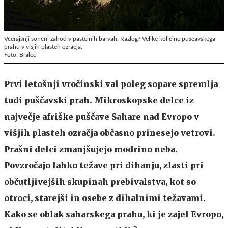
Včerajšnji sončni zahod v pastelnih barvah. Razlog? Velike količine puščavskega
prahu v višjih plasteh ozračja.
Foto: Bralec
Prvi letošnji vročinski val poleg sopare spremlja
tudi puščavski prah. Mikroskopske delce iz
največje afriške puščave Sahare nad Evropo v
višjih plasteh ozračja občasno prinesejo vetrovi.
Prašni delci zmanjšujejo modrino neba.
Povzročajo lahko težave pri dihanju, zlasti pri
občutljivejših skupinah prebivalstva, kot so
otroci, starejši in osebe z dihalnimi težavami.
Kako se oblak saharskega prahu, ki je zajel Evropo,