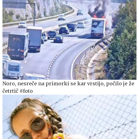
Noro, nesreče na primorki se kar vrstijo, počilo je že
četrtič #foto