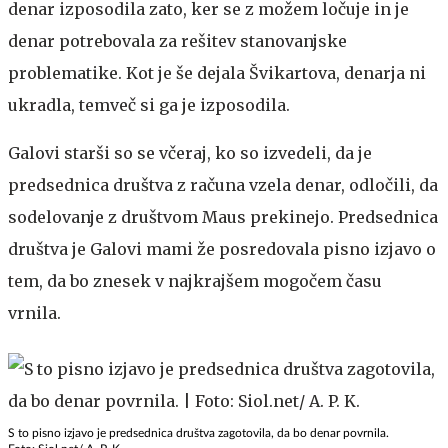
denar izposodila zato, ker se z možem ločuje in je
denar potrebovala za rešitev stanovanjske
problematike. Kot je še dejala Švikartova, denarja ni
ukradla, temveč si ga je izposodila.
Galovi starši so se včeraj, ko so izvedeli, da je
predsednica društva z računa vzela denar, odločili, da
sodelovanje z društvom Maus prekinejo. Predsednica
društva je Galovi mami že posredovala pisno izjavo o
tem, da bo znesek v najkrajšem mogočem času
vrnila.
S to pisno izjavo je predsednica društva zagotovila, da bo denar povrnila.