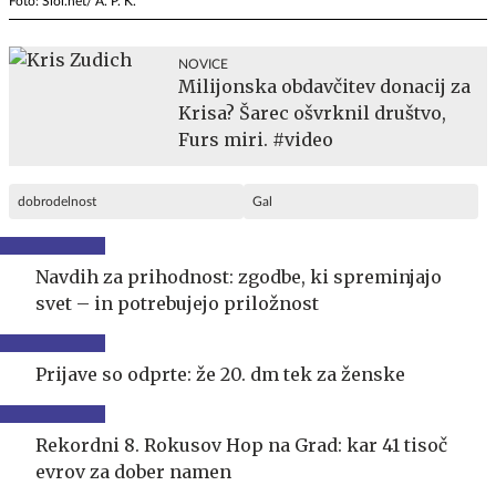
Foto: Siol.net/ A. P. K.
NOVICE
Milijonska obdavčitev donacij za
Krisa? Šarec ošvrknil društvo,
Furs miri. #video
dobrodelnost
Gal
Navdih za prihodnost: zgodbe, ki spreminjajo
svet – in potrebujejo priložnost
Prijave so odprte: že 20. dm tek za ženske
Rekordni 8. Rokusov Hop na Grad: kar 41 tisoč
evrov za dober namen