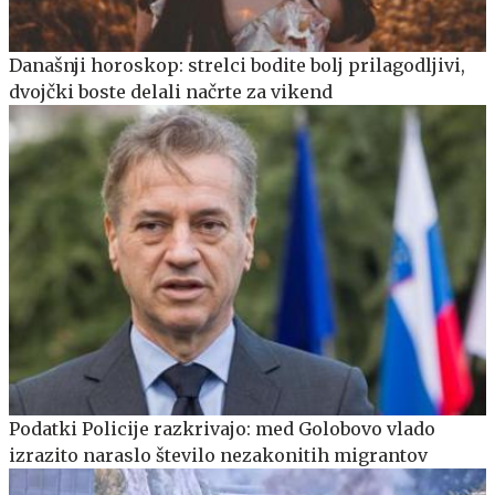
Današnji horoskop: strelci bodite bolj prilagodljivi,
dvojčki boste delali načrte za vikend
Podatki Policije razkrivajo: med Golobovo vlado
izrazito naraslo število nezakonitih migrantov