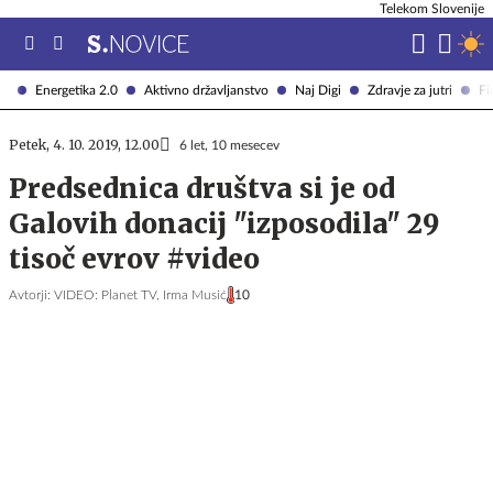
Telekom Slovenije
Energetika 2.0
Aktivno državljanstvo
Naj Digi
Zdravje za jutri
Fi
Petek, 4. 10. 2019, 12.00
6 let, 10 mesecev
Predsednica društva si je od
Galovih donacij "izposodila" 29
tisoč evrov #video
Avtorji:
VIDEO: Planet TV,
Irma Musić
10