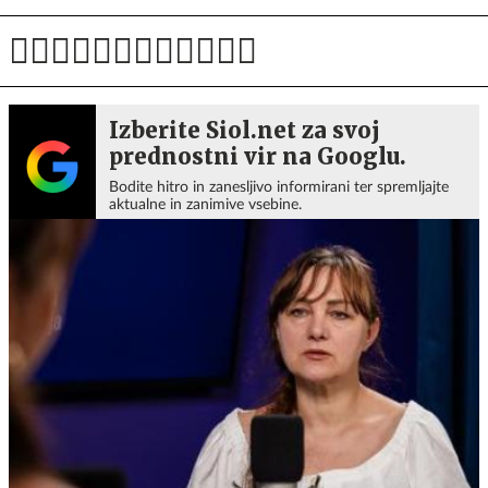
Izberite Siol.net za svoj
prednostni vir na Googlu.
Bodite hitro in zanesljivo informirani ter spremljajte
aktualne in zanimive vsebine.