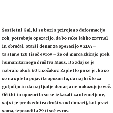
Šestletni Gal, ki se bori s prirojeno deformacijo
rok, potrebuje operacijo, da bo roke lahko zravnal
in obračal. Starši denar za operacijo v ZDA –
ta stane 120 tisoč evrov – že od marca zbirajo prek
humanitarnega društva Maus. Do zdaj se je
nabralo okoli 60 tisočakov. Zapletlo pa se je, ko so
se na spletu pojavila opozorila, da naj bi šlo za
goljufijo in da naj ljudje denarja ne nakazujejo več.
Očitki in opozorila so se izkazali za utemeljene,
saj si je predsednica društva od donacij, kot pravi
sama, izposodila 29 tisoč evrov.