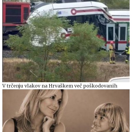
V trčenju vlakov na Hrvaškem več poškodovanih