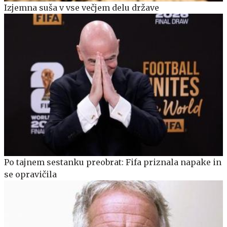
Izjemna suša v vse večjem delu države
Po tajnem sestanku preobrat: Fifa priznala napake in
se opravičila