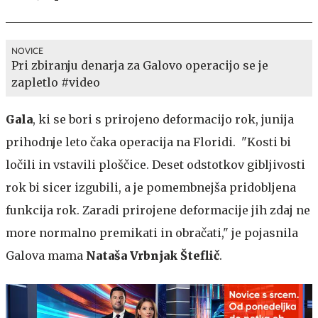
NOVICE
Pri zbiranju denarja za Galovo operacijo se je
zapletlo #video
Gala
, ki se bori s prirojeno deformacijo rok, junija
prihodnje leto čaka operacija na Floridi. "Kosti bi
ločili in vstavili ploščice. Deset odstotkov gibljivosti
rok bi sicer izgubili, a je pomembnejša pridobljena
funkcija rok. Zaradi prirojene deformacije jih zdaj ne
more normalno premikati in obračati," je pojasnila
Galova mama
Nataša Vrbnjak Šteflič
.