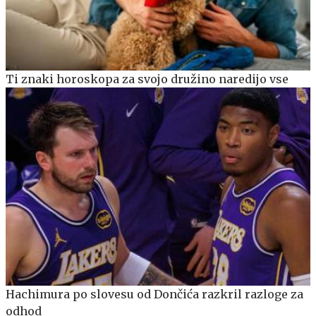
Ti znaki horoskopa za svojo družino naredijo vse
Hachimura po slovesu od Dončića razkril razloge za
odhod