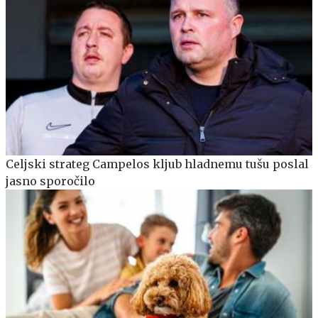
Celjski strateg Campelos kljub hladnemu tušu poslal
jasno sporočilo