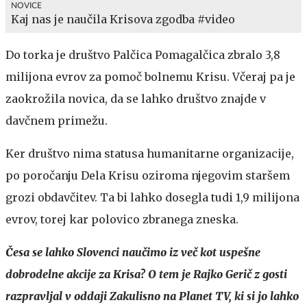
NOVICE
Kaj nas je naučila Krisova zgodba #video
Do torka je društvo Palčica Pomagalčica zbralo 3,8
milijona evrov za pomoč bolnemu Krisu. Včeraj pa je
zaokrožila novica, da se lahko društvo znajde v
davčnem primežu.
Ker društvo nima statusa humanitarne organizacije,
po poročanju Dela Krisu oziroma njegovim staršem
grozi obdavčitev. Ta bi lahko dosegla tudi 1,9 milijona
evrov, torej kar polovico zbranega zneska.
Česa se lahko Slovenci naučimo iz več kot uspešne
dobrodelne akcije za Krisa? O tem je Rajko Gerič z gosti
razpravljal v oddaji Zakulisno na Planet TV, ki si jo lahko