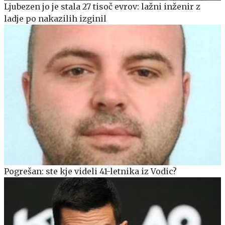
Ljubezen jo je stala 27 tisoč evrov: lažni inženir z
ladje po nakazilih izginil
Pogrešan: ste kje videli 41-letnika iz Vodic?