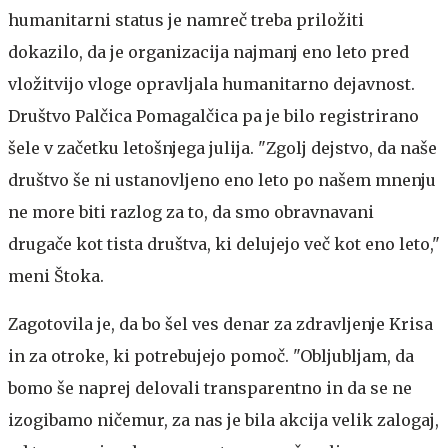
humanitarni status je namreč treba priložiti
dokazilo, da je organizacija najmanj eno leto pred
vložitvijo vloge opravljala humanitarno dejavnost.
Društvo Palčica Pomagalčica pa je bilo registrirano
šele v začetku letošnjega julija. "Zgolj dejstvo, da naše
društvo še ni ustanovljeno eno leto po našem mnenju
ne more biti razlog za to, da smo obravnavani
drugače kot tista društva, ki delujejo več kot eno leto,"
meni Štoka.
Zagotovila je, da bo šel ves denar za zdravljenje Krisa
in za otroke, ki potrebujejo pomoč. "Obljubljam, da
bomo še naprej delovali transparentno in da se ne
izogibamo ničemur, za nas je bila akcija velik zalogaj,