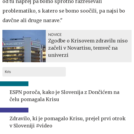
od tu naprej pa bomo sprotno razreševali
problematiko, s katero se bomo soočili, pa najsi bo
davčne ali druge narave."
NOVICE
Zgodbe o Krisovem zdravilu niso
začeli v Novartisu, temveč na
univerzi
Kris
ESPN poroča, kako je Slovenija z Dončićem na
čelu pomagala Krisu
Zdravilo, ki je pomagalo Krisu, prejel prvi otrok
v Sloveniji #video