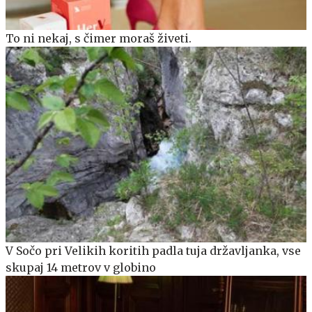
To ni nekaj, s čimer moraš živeti.
V Sočo pri Velikih koritih padla tuja državljanka, vse
skupaj 14 metrov v globino