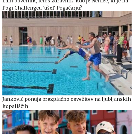
Lani odvetnik, letos zdravnik: kdo je Nemec, ki je na
Pogi Challengeu 'ušel' Pogačarju?
Janković ponuja brezplačno osvežitev na ljubljanskih
kopališčih