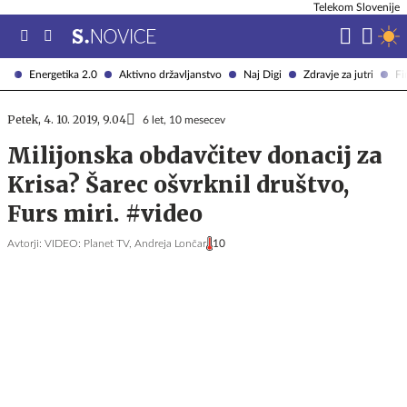
Telekom Slovenije
Energetika 2.0
Aktivno državljanstvo
Naj Digi
Zdravje za jutri
Fi
Petek, 4. 10. 2019, 9.04
6 let, 10 mesecev
Milijonska obdavčitev donacij za
Krisa? Šarec ošvrknil društvo,
Furs miri. #video
Avtorji:
VIDEO: Planet TV,
Andreja Lončar
10