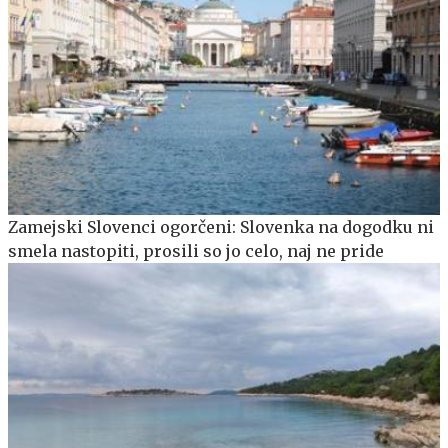
Zamejski Slovenci ogorčeni: Slovenka na dogodku ni
smela nastopiti, prosili so jo celo, naj ne pride