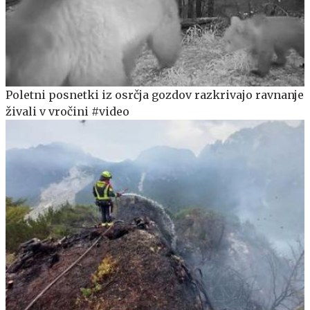
Poletni posnetki iz osrčja gozdov razkrivajo ravnanje
živali v vročini #video