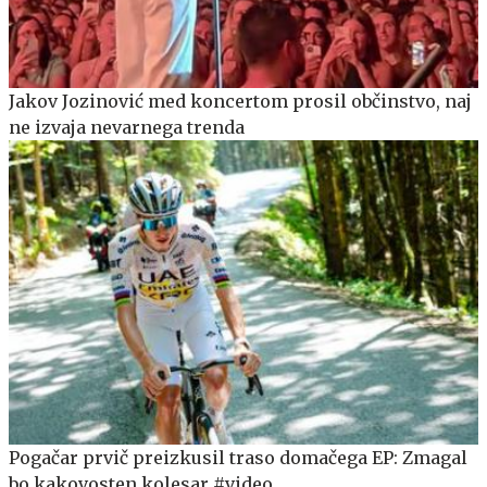
Jakov Jozinović med koncertom prosil občinstvo, naj
ne izvaja nevarnega trenda
Pogačar prvič preizkusil traso domačega EP: Zmagal
bo kakovosten kolesar #video