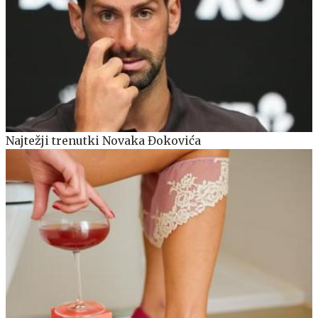
Najtežji trenutki Novaka Đokovića